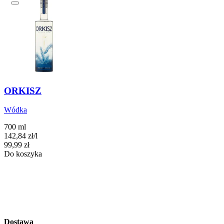
ORKISZ
Wódka
700 ml
142,84
zł
/
l
Cena
99,99
zł
Do koszyka
Dostawa