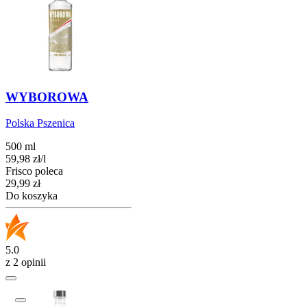
WYBOROWA
Polska Pszenica
500 ml
59,98
zł
/
l
Frisco poleca
Cena
29,99
zł
Do koszyka
5.0
z 2 opinii