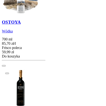
OSTOYA
Wódka
700 ml
85,70
zł
/
l
Frisco poleca
Cena
59,99
zł
Do koszyka