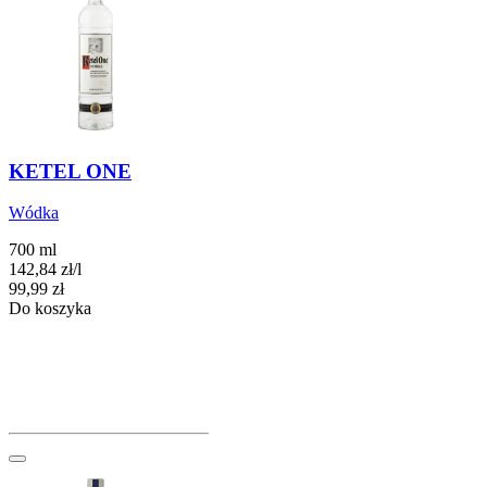
KETEL ONE
Wódka
700 ml
142,84
zł
/
l
Cena
99,99
zł
Do koszyka