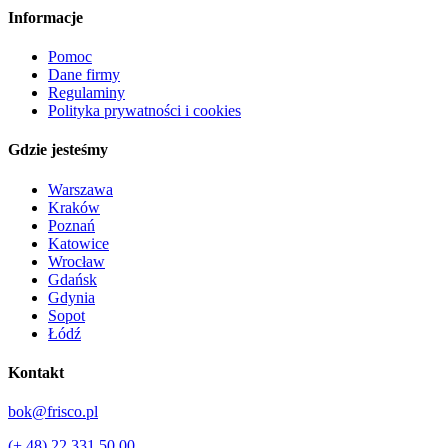
Informacje
Pomoc
Dane firmy
Regulaminy
Polityka prywatności i cookies
Gdzie jesteśmy
Warszawa
Kraków
Poznań
Katowice
Wrocław
Gdańsk
Gdynia
Sopot
Łódź
Kontakt
bok@frisco.pl
(+ 48) 22 331 50 00