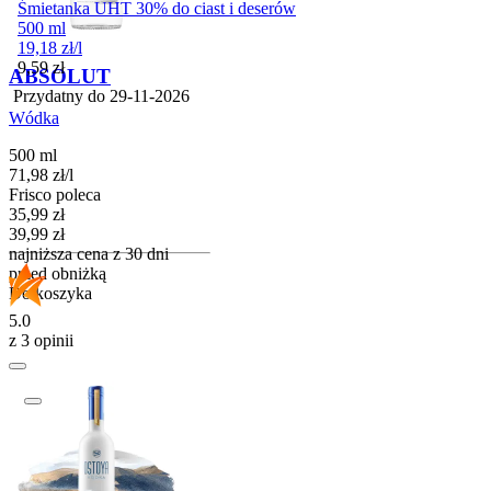
Śmietanka UHT 30% do ciast i deserów
500 ml
19,18
zł
/
l
Cena
9,59
zł
ABSOLUT
Przydatny do
29-11-2026
Wódka
500 ml
71,98
zł
/
l
Frisco poleca
Cena promocyjna
35,99
zł
39,99
zł
najniższa cena z 30 dni
przed obniżką
Do koszyka
5.0
z 3 opinii