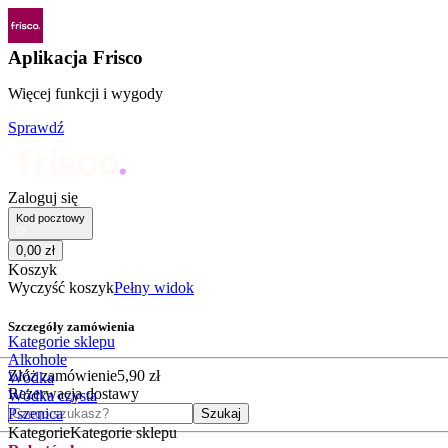
Aplikacja Frisco
Więcej funkcji i wygody
Sprawdź
Zaloguj się
Kod pocztowy
0
,
00
zł
Koszyk
Wyczyść koszyk
Pełny widok
Szczegóły zamówienia
Kategorie sklepu
Alkohole
Złóż zamówienie
5
,
90
zł
Wódka
Rezerwacja dostawy
Wódka czysta
Czego szukasz?
Pszenica
Szukaj
Kategorie
Kategorie sklepu