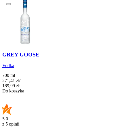
GREY GOOSE
Vodka
700 ml
271,41
zł
/
l
Cena
189,99
zł
Do koszyka
5.0
z 5 opinii