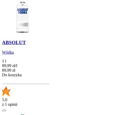
ABSOLUT
Wódka
1 l
89,99
zł
/
l
Cena
89,99
zł
Do koszyka
5.0
z 1 opinii