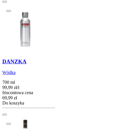
DANZKA
Wódka
700 ml
99,99
zł
/
l
friscontowa cena
Cena
69,99
zł
Do koszyka