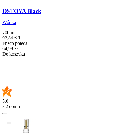
OSTOYA Black
Wódka
700 ml
92,84
zł
/
l
Frisco poleca
Cena
64,99
zł
Do koszyka
5.0
z 2 opinii