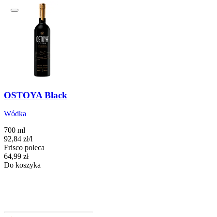
OSTOYA Black
Wódka
700 ml
92,84
zł
/
l
Frisco poleca
Cena
64,99
zł
Do koszyka