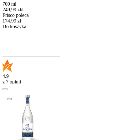
700 ml
249,99
zł
/
l
Frisco poleca
Cena
174,99
zł
Do koszyka
4.9
z 7 opinii