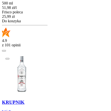
500 ml
51,98
zł
/
l
Frisco poleca
Cena
25,99
zł
Do koszyka
4.9
z 101 opinii
KRUPNIK