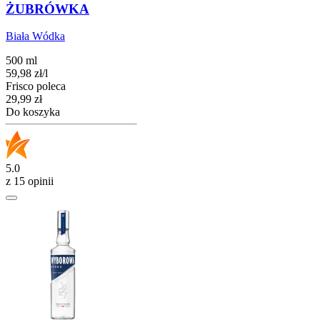
ŻUBRÓWKA
Biała Wódka
500 ml
59,98
zł
/
l
Frisco poleca
Cena
29,99
zł
Do koszyka
5.0
z 15 opinii