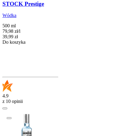
STOCK Prestige
Wódka
500 ml
79,98
zł
/
l
Cena
39,99
zł
Do koszyka
4.9
z 10 opinii