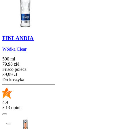
FINLANDIA
Wódka Clear
500 ml
79,98
zł
/
l
Frisco poleca
Cena
39,99
zł
Do koszyka
4.9
z 13 opinii