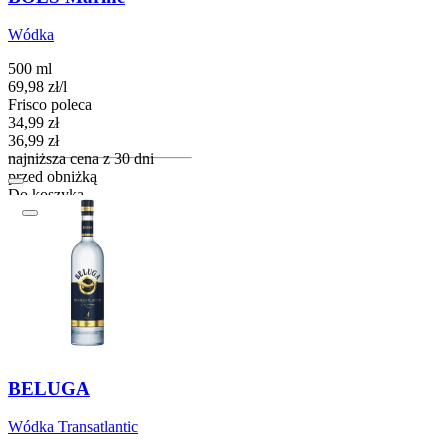
Wódka
500 ml
69,98
zł
/
l
Frisco poleca
Cena promocyjna
34,99
zł
36,99
zł
najniższa cena z 30 dni
przed obniżką
Do koszyka
BELUGA
Wódka Transatlantic