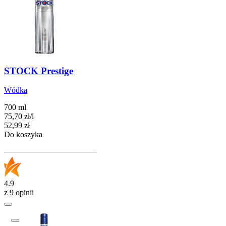
STOCK Prestige
Wódka
700 ml
75,70
zł
/
l
Cena
52,99
zł
Do koszyka
4.9
z 9 opinii