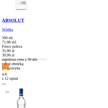
ABSOLUT
Wódka
500 ml
71,98
zł
/
l
Frisco poleca
Cena promocyjna
35,99
zł
39,99
zł
najniższa cena z 30 dni
przed obniżką
Do koszyka
4.8
z 12 opinii