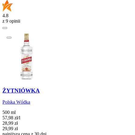
4.8
z 9 opinii
ŻYTNIÓWKA
Polska Wódka
500 ml
57,98
zł
/
l
Cena promocyjna
28,99
zł
29,99
zł
najniższa cena z 30 dni