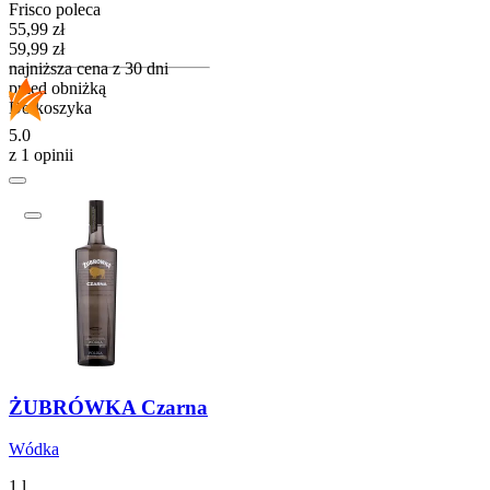
Frisco poleca
Cena promocyjna
55,99
zł
59,99
zł
najniższa cena z 30 dni
przed obniżką
Do koszyka
5.0
z 1 opinii
ŻUBRÓWKA Czarna
Wódka
1 l