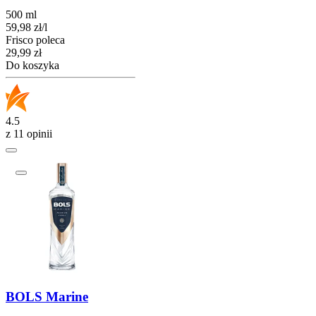
500 ml
59,98
zł
/
l
Frisco poleca
Cena
29,99
zł
Do koszyka
4.5
z 11 opinii
BOLS Marine