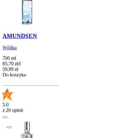
AMUNDSEN
Wódka
700 ml
85,70
zł
/
l
Cena
59,99
zł
Do koszyka
5.0
z 20 opinii