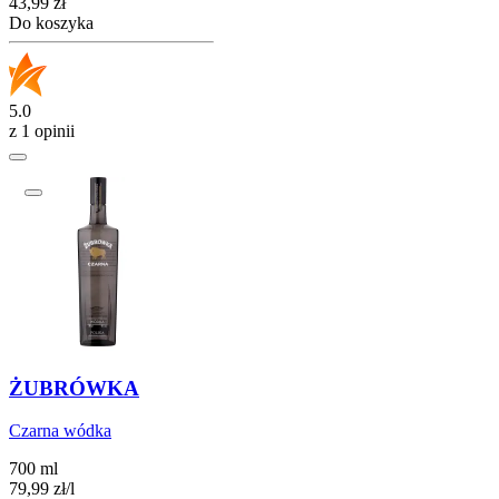
Cena
43,99
zł
Do koszyka
5.0
z 1 opinii
ŻUBRÓWKA
Czarna wódka
700 ml
79,99
zł
/
l