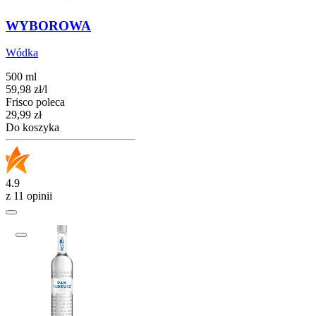
WYBOROWA
Wódka
500 ml
59,98
zł
/
l
Frisco poleca
Cena
29,99
zł
Do koszyka
4.9
z 11 opinii