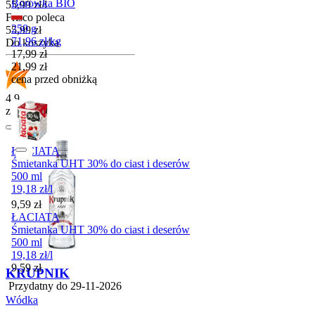
Borówka BIO
55,99
zł
/
l
Frisco poleca
250 g
Cena
55,99
zł
71,96
zł
/
kg
Do koszyka
Cena promocyjna
17,99
zł
21,99
zł
cena przed obniżką
4.9
z 82 opinii
ŁACIATA
Śmietanka UHT 30% do ciast i deserów
500 ml
19,18
zł
/
l
Cena
9,59
zł
ŁACIATA
Śmietanka UHT 30% do ciast i deserów
500 ml
19,18
zł
/
l
Cena
9,59
zł
KRUPNIK
Przydatny do
29-11-2026
Wódka