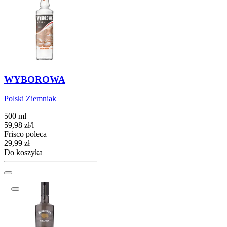
WYBOROWA
Polski Ziemniak
500 ml
59,98
zł
/
l
Frisco poleca
Cena
29,99
zł
Do koszyka