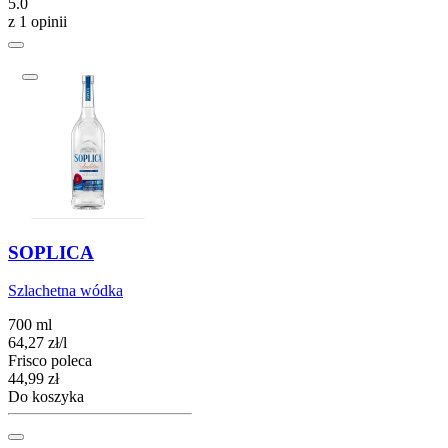
5.0
z 1 opinii
SOPLICA
Szlachetna wódka
700 ml
64,27
zł
/
l
Frisco poleca
Cena
44,99
zł
Do koszyka