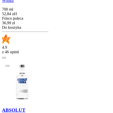
Wódka
700 ml
52,84
zł
/
l
Frisco poleca
Cena
36,99
zł
Do koszyka
4.9
z 46 opinii
ABSOLUT