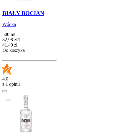
BIAŁY BOCIAN
Wódka
500 ml
82,98
zł
/
l
Cena
41,49
zł
Do koszyka
4.0
z 1 opinii