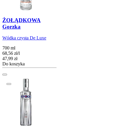
ŻOŁĄDKOWA
Gorzka
Wódka czysta De Luxe
700 ml
68,56
zł
/
l
Cena
47,99
zł
Do koszyka