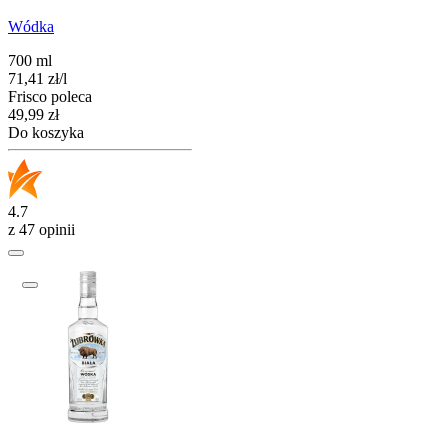
Wódka
700 ml
71,41
zł
/
l
Frisco poleca
Cena
49,99
zł
Do koszyka
4.7
z 47 opinii