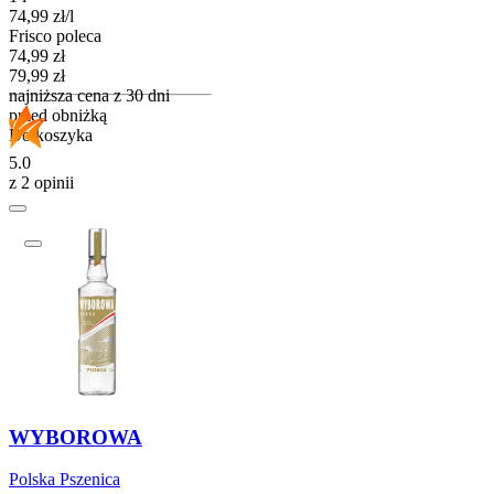
74,99
zł
/
l
Frisco poleca
Cena promocyjna
74,99
zł
79,99
zł
najniższa cena z 30 dni
przed obniżką
Do koszyka
5.0
z 2 opinii
WYBOROWA
Polska Pszenica