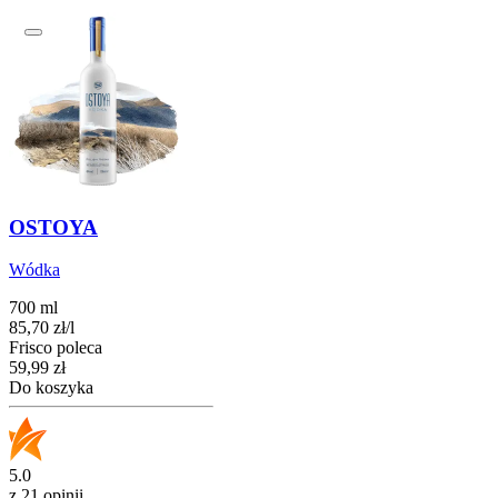
OSTOYA
Wódka
700 ml
85,70
zł
/
l
Frisco poleca
Cena
59,99
zł
Do koszyka
5.0
z 21 opinii