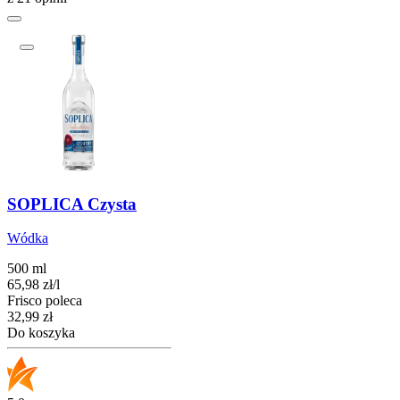
SOPLICA Czysta
Wódka
500 ml
65,98
zł
/
l
Frisco poleca
Cena
32,99
zł
Do koszyka