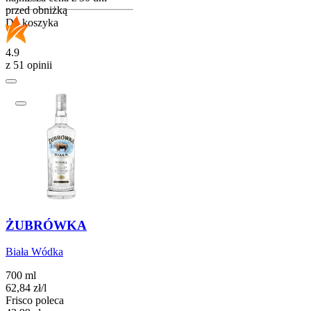
przed obniżką
Do koszyka
4.9
z 51 opinii
ŻUBRÓWKA
Biała Wódka
700 ml
62,84
zł
/
l
Frisco poleca