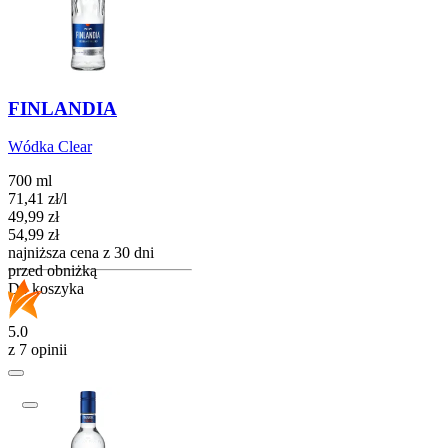
FINLANDIA
Wódka Clear
700 ml
71,41
zł
/
l
Cena promocyjna
49,99
zł
54,99
zł
najniższa cena z 30 dni
przed obniżką
Do koszyka
5.0
z 7 opinii