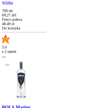
Wódka
700 ml
69,27
zł
/
l
Frisco poleca
Cena
48,49
zł
Do koszyka
5.0
z 2 opinii
BOLS Marine