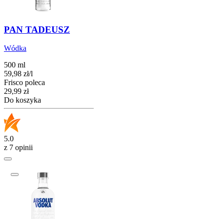
PAN TADEUSZ
Wódka
500 ml
59,98
zł
/
l
Frisco poleca
Cena
29,99
zł
Do koszyka
5.0
z 7 opinii