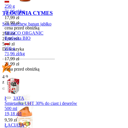
250 g
71,96
zł
/
kg
TŁOCZNIA CYMES
Cena promocyjna
17,99
zł
21,99
zł
Sok marchew banan jabłko
cena przed obniżką
FRISCO ORGANIC
250 ml
Borówka BIO
21,96
zł
/
l
Cena
5,49
zł
250 g
Do koszyka
71,96
zł
/
kg
Cena promocyjna
17,99
zł
21,99
zł
cena przed obniżką
4.9
z 16 opinii
ŁACIATA
Śmietanka UHT 30% do ciast i deserów
500 ml
19,18
zł
/
l
Cena
9,59
zł
ŁACIATA