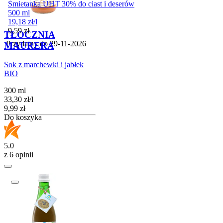
Śmietanka UHT 30% do ciast i deserów
500 ml
19,18
zł
/
l
Cena
9,59
zł
TŁOCZNIA
Przydatny do
29-11-2026
MAURERA
Sok z marchewki i jabłek
BIO
300 ml
33,30
zł
/
l
Cena
9,99
zł
Do koszyka
5.0
z 6 opinii