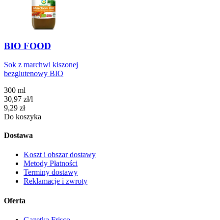
BIO FOOD
Sok z marchwi kiszonej
bezglutenowy BIO
300 ml
30,97
zł
/
l
Cena
9,29
zł
Do koszyka
Dostawa
Koszt i obszar dostawy
Metody Płatności
Terminy dostawy
Reklamacje i zwroty
Oferta
Gazetka Frisco