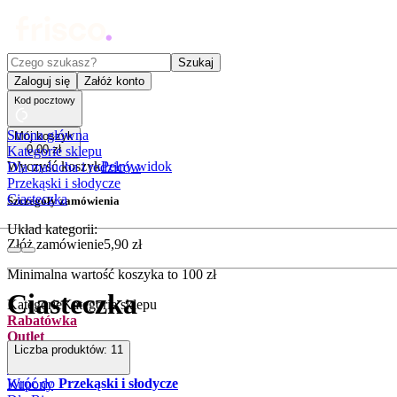
Czego szukasz?
Szukaj
Zaloguj się
Załóż konto
Kod pocztowy
Strona główna
Mój koszyk
0
,
00
zł
Kategorie sklepu
Wyczyść koszyk
Pełny widok
Dla malucha i rodziców
Przekąski i słodycze
Ciasteczka
Szczegóły zamówienia
Układ kategorii:
Złóż zamówienie
5
,
90
zł
Minimalna wartość koszyka to
100
zł
Ciasteczka
Kategorie
Kategorie sklepu
Rabatówka
Outlet
Liczba produktów:
11
Promocje
Nowości
Wróć do
Przekąski i słodycze
Kupony