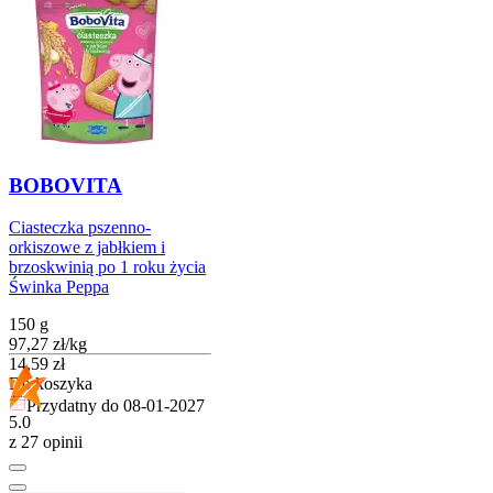
BOBOVITA
Ciasteczka pszenno-
orkiszowe z jabłkiem i
brzoskwinią po 1 roku życia
Świnka Peppa
150 g
97,27
zł
/
kg
Cena
14,59
zł
Do koszyka
Przydatny do
08-01-2027
5.0
z 27 opinii