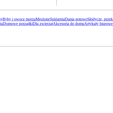
ny
Ryby i owoce morza
Mrożone
Spiżarnia
Dania gotowe
Słodycze, przek
ta
Domowe porządki
Dla zwierząt
Akcesoria do domu
Artykuły biurowe 