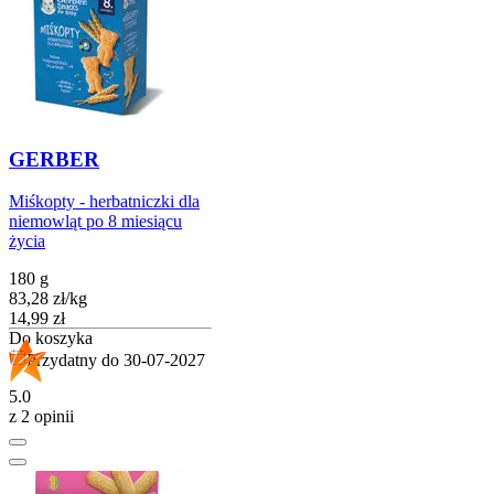
GERBER
Miśkopty - herbatniczki dla
niemowląt po 8 miesiącu
życia
180 g
83,28
zł
/
kg
Cena
14,99
zł
Do koszyka
Przydatny do
30-07-2027
5.0
z 2 opinii