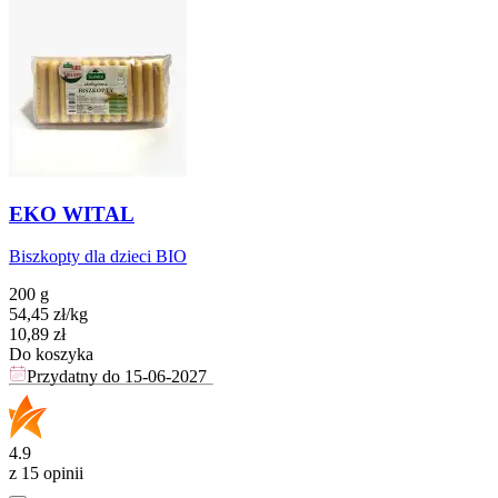
EKO WITAL
Biszkopty dla dzieci BIO
200 g
54,45
zł
/
kg
Cena
10,89
zł
Do koszyka
Przydatny do
15-06-2027
4.9
z 15 opinii