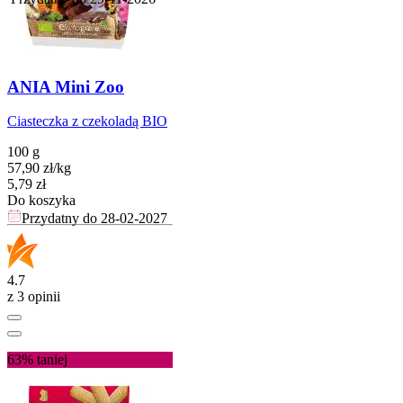
ANIA Mini Zoo
Ciasteczka z czekoladą BIO
100 g
57,90
zł
/
kg
Cena
5,79
zł
Do koszyka
Przydatny do
28-02-2027
4.7
z 3 opinii
63%
taniej