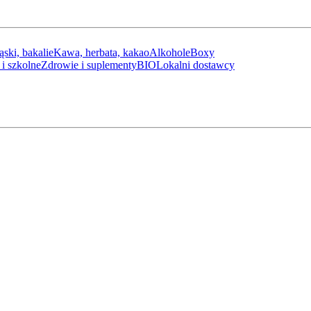
ąski, bakalie
Kawa, herbata, kakao
Alkohole
Boxy
i szkolne
Zdrowie i suplementy
BIO
Lokalni dostawcy