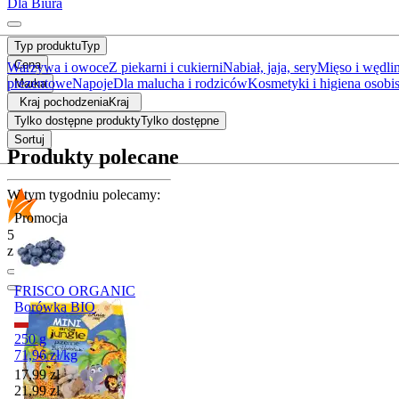
Dla Biura
Typ produktu
Typ
Cena
Warzywa i owoce
Z piekarni i cukierni
Nabiał, jaja, sery
Mięso i wędli
prezentowe
Napoje
Dla malucha i rodziców
Kosmetyki i higiena osobis
Marka
Kraj pochodzenia
Kraj
Tylko dostępne produkty
Tylko dostępne
Sortuj
Produkty polecane
W tym tygodniu polecamy:
Promocja
5.0
z 39 opinii
FRISCO ORGANIC
Borówka BIO
250 g
71,96
zł
/
kg
Cena promocyjna
17,99
zł
21,99
zł