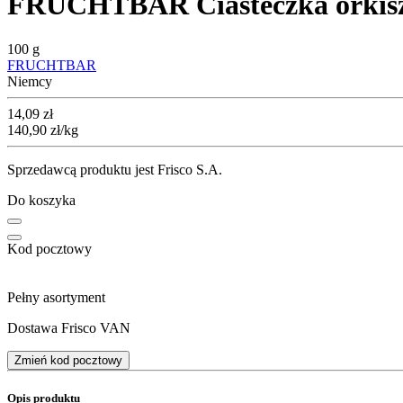
FRUCHTBAR Ciasteczka orkiszo
100 g
FRUCHTBAR
Niemcy
Cena
14,09
zł
140,90
zł
/kg
Sprzedawcą produktu jest Frisco S.A.
Do koszyka
Kod pocztowy
Pełny asortyment
Dostawa Frisco VAN
Zmień kod pocztowy
Opis produktu