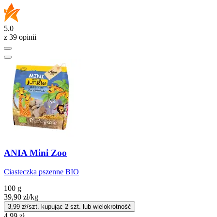
5.0
z 39 opinii
ANIA Mini Zoo
Ciasteczka pszenne BIO
100 g
39,90
zł
/kg
3,99
zł/szt. kupując
2
szt.
lub wielokrotność
4,99
zł