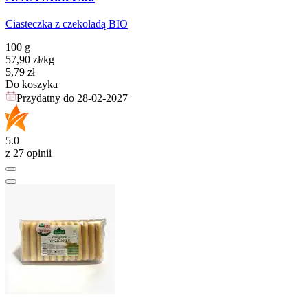
Ciasteczka z czekoladą BIO
100 g
57,90
zł
/kg
Cena
5,79
zł
Do koszyka
Przydatny do
28-02-2027
5.0
z 27 opinii