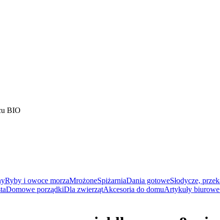
cu BIO
ny
Ryby i owoce morza
Mrożone
Spiżarnia
Dania gotowe
Słodycze, przek
ta
Domowe porządki
Dla zwierząt
Akcesoria do domu
Artykuły biurowe 