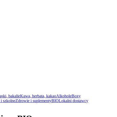
ąski, bakalie
Kawa, herbata, kakao
Alkohole
Boxy
i szkolne
Zdrowie i suplementy
BIO
Lokalni dostawcy