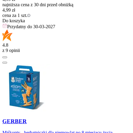
najniższa cena z 30 dni przed obniżką
4,99
zł
cena za 1 szt.
Do koszyka
Przydatny do
30-03-2027
4.8
z 9 opinii
GERBER
Miśkopty - herbatniczki dla niemowląt po 8 miesiącu życia