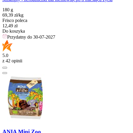
180 g
69,39
zł
/kg
Frisco poleca
Cena
12,49
zł
Do koszyka
Przydatny do
30-07-2027
5.0
z 42 opinii
ANIA Mini Zoo