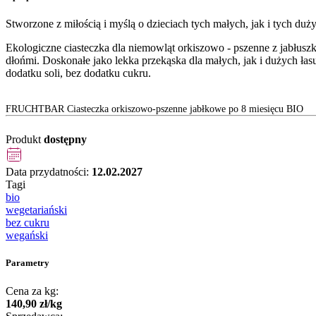
Stworzone z miłością i myślą o dzieciach tych małych, jak i tych duż
Ekologiczne ciasteczka dla niemowląt orkiszowo - pszenne z jabłusz
dłońmi. Doskonałe jako lekka przekąska dla małych, jak i dużych 
dodatku soli, bez dodatku cukru.
FRUCHTBAR Ciasteczka orkiszowo-pszenne jabłkowe po 8 miesięcu BIO
Produkt
dostępny
Data przydatności:
12.02.2027
Tagi
bio
wegetariański
bez cukru
wegański
Parametry
Cena za kg:
140
,
90
zł
/
kg