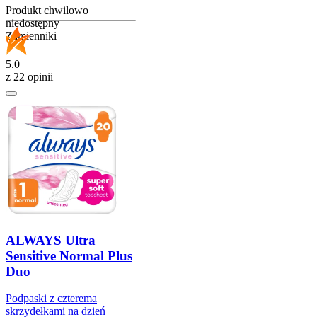
Produkt chwilowo
niedostępny
Zamienniki
5.0
z 22 opinii
ALWAYS Ultra
Sensitive Normal Plus
Duo
Podpaski z czterema
skrzydełkami na dzień