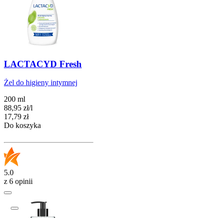
LACTACYD Fresh
Żel do higieny intymnej
200 ml
88,95
zł
/
l
Cena
17,79
zł
Do koszyka
5.0
z 6 opinii