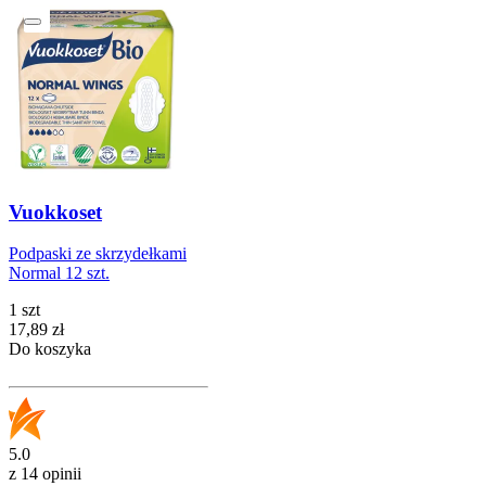
Vuokkoset
Podpaski ze skrzydełkami
Normal 12 szt.
1 szt
Cena
17,89
zł
Do koszyka
5.0
z 14 opinii