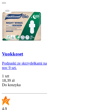
Vuokkoset
Podpaski ze skrzydełkami na
noc 9 szt.
1 szt
Cena
18,39
zł
Do koszyka
4.9