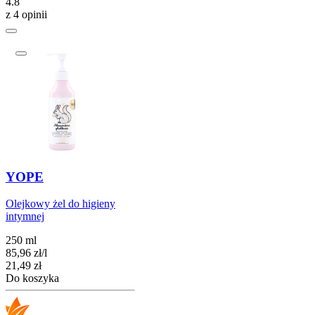
4.8
z 4 opinii
YOPE
Olejkowy żel do higieny
intymnej
250 ml
85,96
zł
/
l
Cena
21,49
zł
Do koszyka