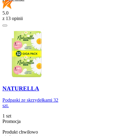
5.0
z 13 opinii
NATURELLA
Podpaski ze skrzydełkami 32
szt.
1 szt
Promocja
Produkt chwilowo