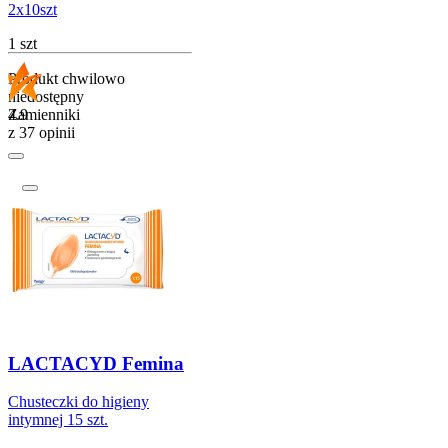
2x10szt
1 szt
Produkt chwilowo
niedostępny
4.9
Zamienniki
z 37 opinii
LACTACYD Femina
Chusteczki do higieny
intymnej 15 szt.