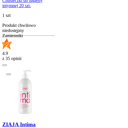
Chusteczki do higieny
intymnej 20 szt.
1 szt
Produkt chwilowo
niedostępny
Zamienniki
4.9
z 35 opinii
ZIAJA Intima