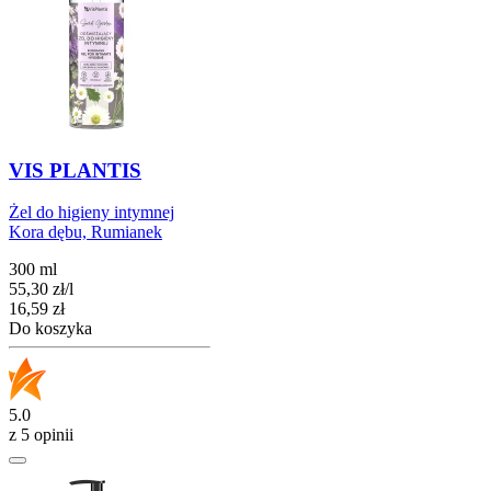
VIS PLANTIS
Żel do higieny intymnej
Kora dębu, Rumianek
300 ml
55,30
zł
/
l
Cena
16,59
zł
Do koszyka
5.0
z 5 opinii