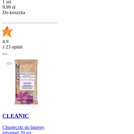
1 szt
Cena
9,99
zł
Do koszyka
4.9
z 23 opinii
CLEANIC
Chusteczki do higieny
intymnej 20 szt.