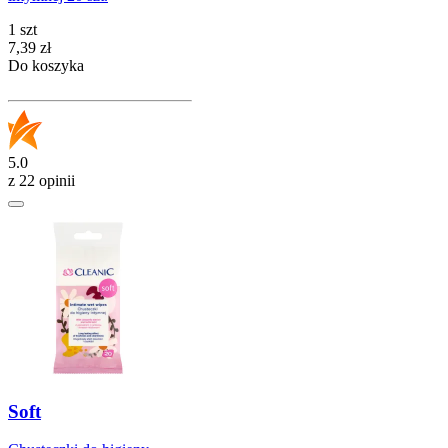
1 szt
Cena
7,39
zł
Do koszyka
5.0
z 22 opinii
Soft