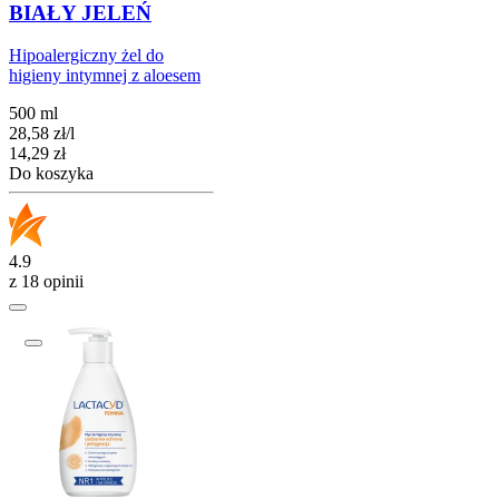
BIAŁY JELEŃ
Hipoalergiczny żel do
higieny intymnej z aloesem
500 ml
28,58
zł
/
l
Cena
14,29
zł
Do koszyka
4.9
z 18 opinii