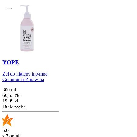
YOPE
Żel do higieny intymnej
Geranium i Żurawina
300 ml
66,63
zł
/
l
Cena
19,99
zł
Do koszyka
5.0
z 7 opinii