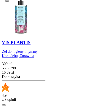
VIS PLANTIS
Żel do higieny intymnej
Kora dębu, Żurawina
300 ml
55,30
zł
/
l
Cena
16,59
zł
Do koszyka
4.9
z 8 opinii