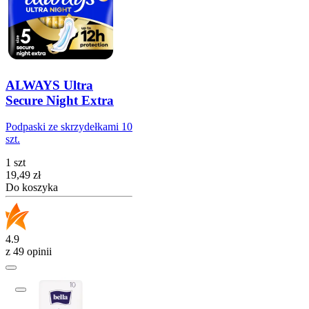
ALWAYS Ultra
Secure Night Extra
Podpaski ze skrzydełkami 10
szt.
1 szt
Cena
19,49
zł
Do koszyka
4.9
z 49 opinii