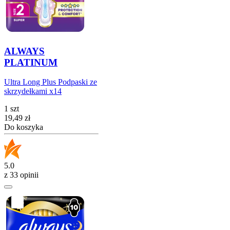
ALWAYS
PLATINUM
Ultra Long Plus Podpaski ze
skrzydełkami x14
1 szt
Cena
19,49
zł
Do koszyka
5.0
z 33 opinii