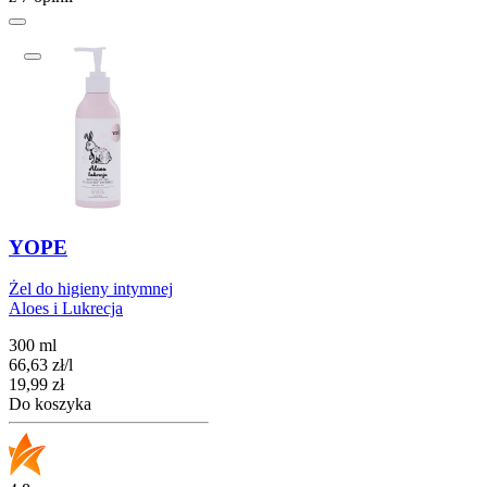
YOPE
Żel do higieny intymnej
Aloes i Lukrecja
300 ml
66,63
zł
/
l
Cena
19,99
zł
Do koszyka