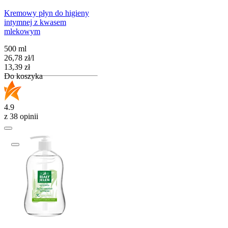
Kremowy płyn do higieny
intymnej z kwasem
mlekowym
500 ml
26,78
zł
/
l
Cena
13,39
zł
Do koszyka
4.9
z 38 opinii