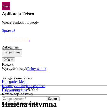
Aplikacja Frisco
Więcej funkcji i wygody
Sprawdź
Zaloguj się
Kod pocztowy
0
,
00
zł
Koszyk
Wyczyść koszyk
Pełny widok
Szczegóły zamówienia
Kategorie sklepu
Kosmetyki i higiena osobista
Złóż zamówienie
5
,
90
zł
Higiena intymna
Rezerwacja dostawy
Czego szukasz?
Szukaj
Higiena intymna
Kategorie
Kategorie sklepu