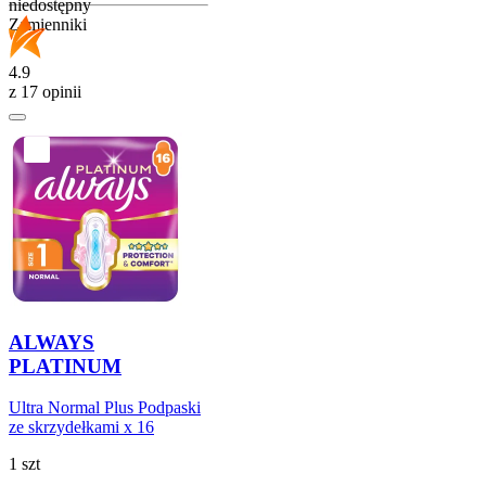
niedostępny
Zamienniki
4.9
z 17 opinii
ALWAYS
PLATINUM
Ultra Normal Plus Podpaski
ze skrzydełkami x 16
1 szt