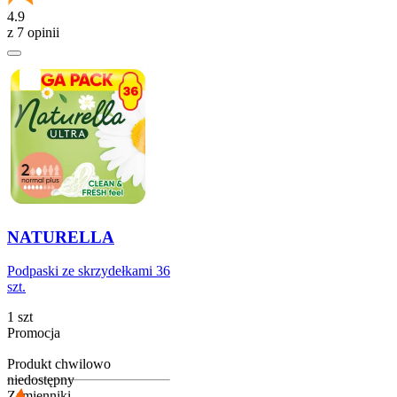
4.9
z 7 opinii
NATURELLA
Podpaski ze skrzydełkami 36
szt.
1 szt
Promocja
Produkt chwilowo
niedostępny
Zamienniki