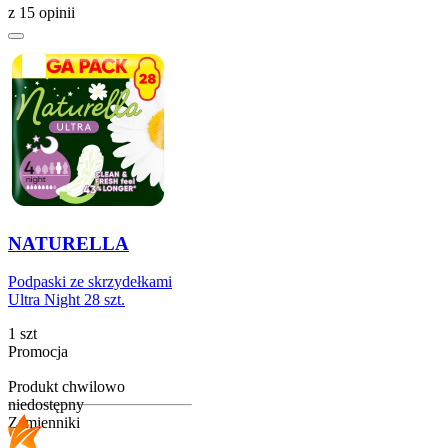
z 15 opinii
NATURELLA
Podpaski ze skrzydełkami
Ultra Night 28 szt.
1 szt
Promocja
Produkt chwilowo
niedostępny
Zamienniki