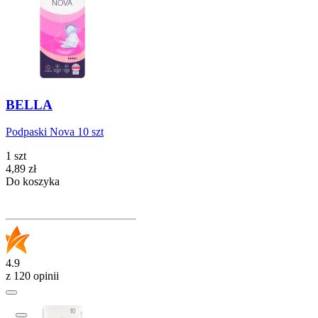
BELLA
Podpaski Nova 10 szt
1 szt
Cena
4,89
zł
Do koszyka
4.9
z 120 opinii