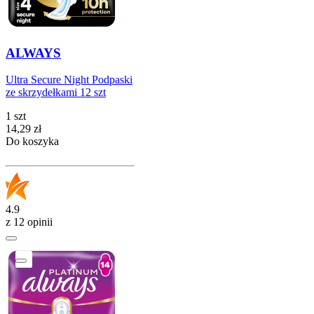
ALWAYS
Ultra Secure Night Podpaski
ze skrzydełkami 12 szt
1 szt
Cena
14,29
zł
Do koszyka
4.9
z 12 opinii