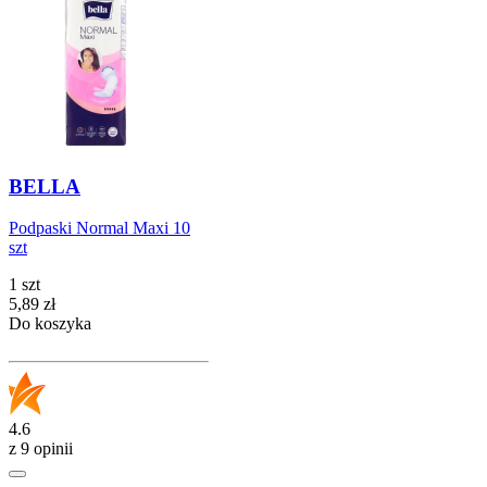
BELLA
Podpaski Normal Maxi 10
szt
1 szt
Cena
5,89
zł
Do koszyka
4.6
z 9 opinii