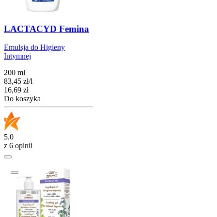
LACTACYD Femina
Emulsja do Higieny
Intymnej
200 ml
83,45
zł
/
l
Cena
16,69
zł
Do koszyka
5.0
z 6 opinii