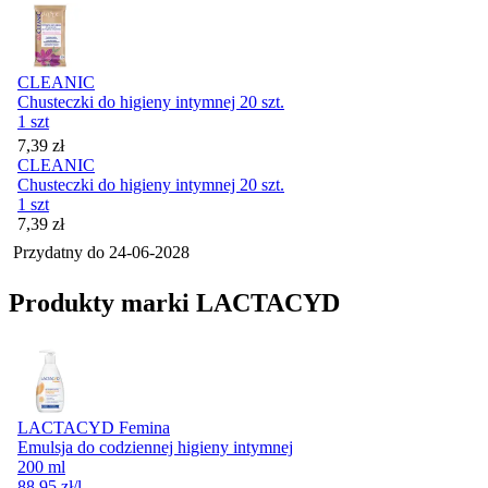
CLEANIC
Chusteczki do higieny intymnej 20 szt.
1 szt
Cena
7,39
zł
CLEANIC
Chusteczki do higieny intymnej 20 szt.
1 szt
Cena
7,39
zł
Przydatny do
24-06-2028
Produkty marki LACTACYD
LACTACYD Femina
Emulsja do codziennej higieny intymnej
200 ml
88,95
zł
/l