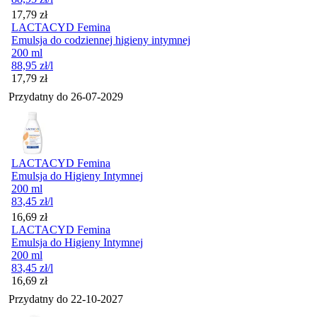
Cena
17,79
zł
LACTACYD Femina
Emulsja do codziennej higieny intymnej
200 ml
88,95
zł
/l
Cena
17,79
zł
Przydatny do
26-07-2029
LACTACYD Femina
Emulsja do Higieny Intymnej
200 ml
83,45
zł
/l
Cena
16,69
zł
LACTACYD Femina
Emulsja do Higieny Intymnej
200 ml
83,45
zł
/l
Cena
16,69
zł
Przydatny do
22-10-2027