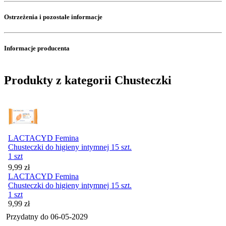
Ostrzeżenia i pozostałe informacje
Informacje producenta
Produkty z kategorii Chusteczki
LACTACYD Femina
Chusteczki do higieny intymnej 15 szt.
1 szt
Cena
9,99
zł
LACTACYD Femina
Chusteczki do higieny intymnej 15 szt.
1 szt
Cena
9,99
zł
Przydatny do
06-05-2029