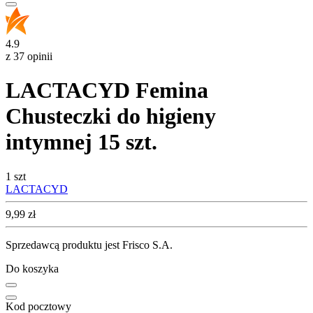
4.9
z 37 opinii
LACTACYD Femina
Chusteczki do higieny
intymnej 15 szt.
1 szt
LACTACYD
Cena
9,99
zł
Sprzedawcą produktu jest Frisco S.A.
Do koszyka
Kod pocztowy