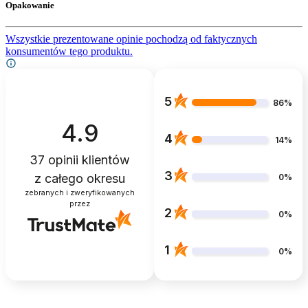
Opakowanie
Wszystkie prezentowane opinie pochodzą od faktycznych
konsumentów tego produktu.
5
86%
4.9
4
14%
37
opinii klientów
3
z całego okresu
0%
zebranych i zweryfikowanych
przez
2
0%
1
0%