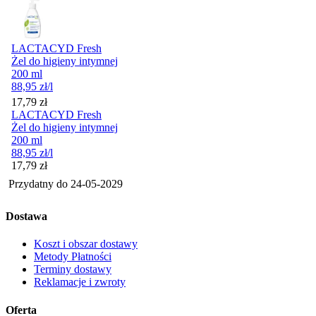
LACTACYD Fresh
Żel do higieny intymnej
200 ml
88,95
zł
/l
Cena
17,79
zł
LACTACYD Fresh
Żel do higieny intymnej
200 ml
88,95
zł
/l
Cena
17,79
zł
Przydatny do
24-05-2029
Dostawa
Koszt i obszar dostawy
Metody Płatności
Terminy dostawy
Reklamacje i zwroty
Oferta