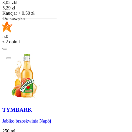
3,02
zł
/
l
Cena
5,29
zł
Kaucja: + 0,50 zł
Do koszyka
5.0
z 2 opinii
TYMBARK
Jabłko brzoskwinia Napój
250 ml