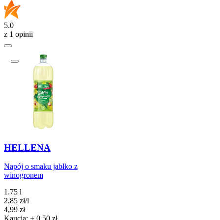
5.0
z 1 opinii
HELLENA
Napój o smaku jabłko z
winogronem
1.75 l
2,85
zł
/
l
Cena
4,99
zł
Kaucja: + 0,50 zł