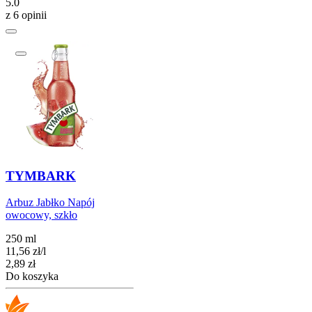
5.0
z 6 opinii
TYMBARK
Arbuz Jabłko Napój
owocowy, szkło
250 ml
11,56
zł
/
l
Cena
2,89
zł
Do koszyka