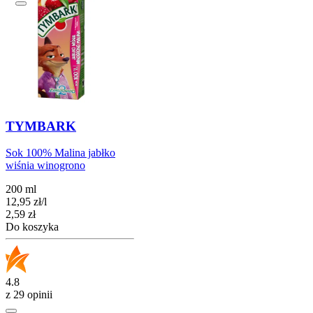
TYMBARK
Sok 100% Malina jabłko
wiśnia winogrono
200 ml
12,95
zł
/
l
Cena
2,59
zł
Do koszyka
4.8
z 29 opinii