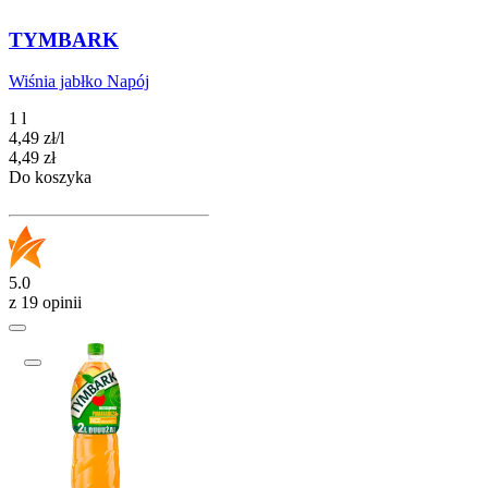
TYMBARK
Wiśnia jabłko Napój
1 l
4,49
zł
/
l
Cena
4,49
zł
Do koszyka
5.0
z 19 opinii