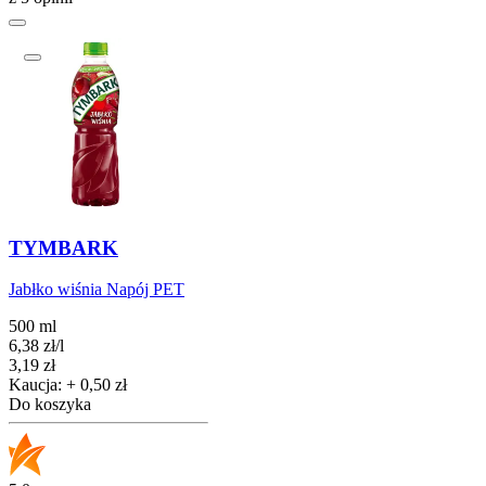
TYMBARK
Jabłko wiśnia Napój PET
500 ml
6,38
zł
/
l
Cena
3,19
zł
Kaucja: + 0,50 zł
Do koszyka