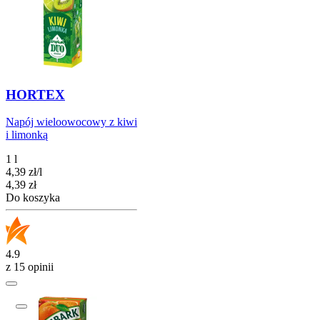
HORTEX
Napój wieloowocowy z kiwi
i limonką
1 l
4,39
zł
/
l
Cena
4,39
zł
Do koszyka
4.9
z 15 opinii