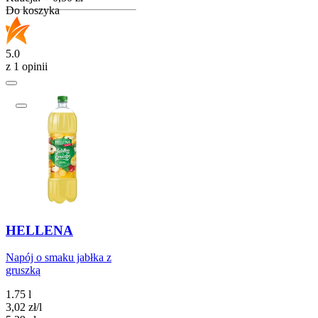
Do koszyka
5.0
z 1 opinii
HELLENA
Napój o smaku jabłka z
gruszką
1.75 l
3,02
zł
/
l