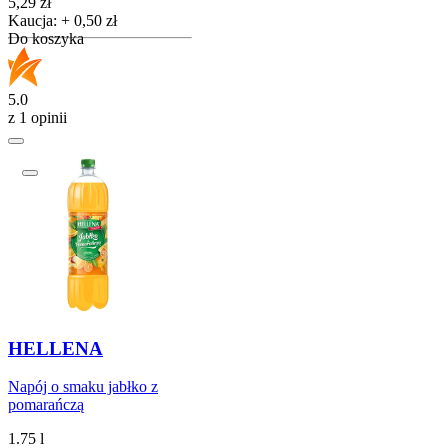
Cena
5,29
zł
Kaucja: + 0,50 zł
Do koszyka
5.0
z 1 opinii
HELLENA
Napój o smaku jabłko z
pomarańczą
1.75 l