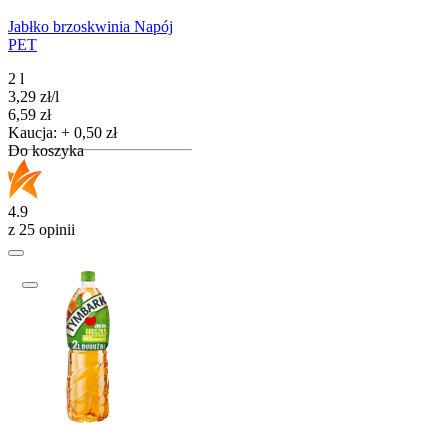
Jabłko brzoskwinia Napój
PET
2 l
3,29
zł
/
l
Cena
6,59
zł
Kaucja: + 0,50 zł
Do koszyka
4.9
z 25 opinii