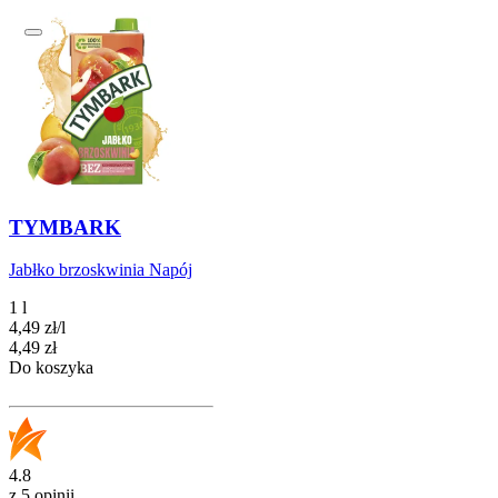
TYMBARK
Jabłko brzoskwinia Napój
1 l
4,49
zł
/
l
Cena
4,49
zł
Do koszyka
4.8
z 5 opinii