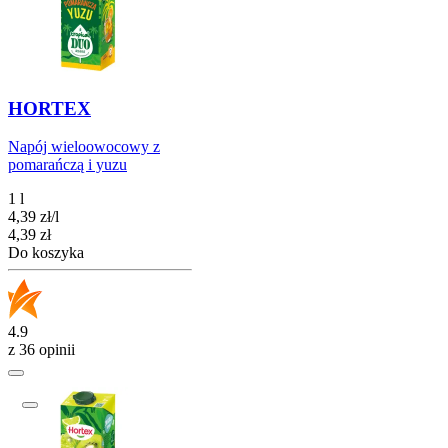
HORTEX
Napój wieloowocowy z
pomarańczą i yuzu
1 l
4,39
zł
/
l
Cena
4,39
zł
Do koszyka
4.9
z 36 opinii