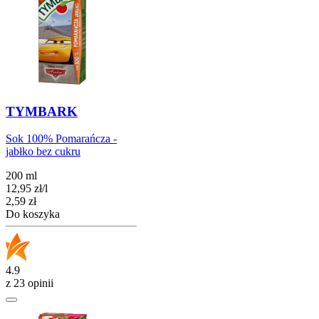
TYMBARK
Sok 100% Pomarańcza -
jabłko bez cukru
200 ml
12,95
zł
/
l
Cena
2,59
zł
Do koszyka
4.9
z 23 opinii