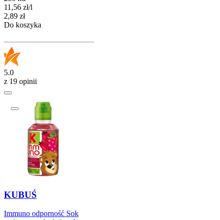
11,56
zł
/
l
Cena
2,89
zł
Do koszyka
5.0
z 19 opinii
KUBUŚ
Immuno odporność Sok