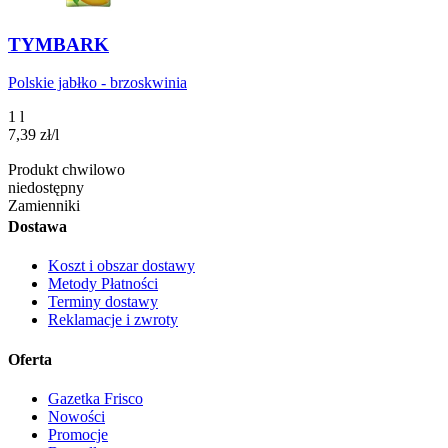
TYMBARK
Polskie jabłko - brzoskwinia
1 l
7,39
zł
/
l
Produkt chwilowo
niedostępny
Zamienniki
Dostawa
Koszt i obszar dostawy
Metody Płatności
Terminy dostawy
Reklamacje i zwroty
Oferta
Gazetka Frisco
Nowości
Promocje