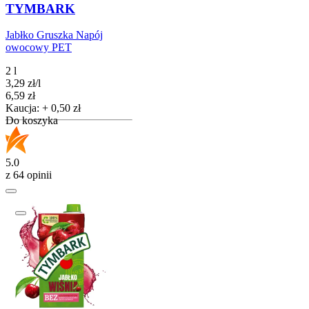
TYMBARK
Jabłko Gruszka Napój
owocowy PET
2 l
3,29
zł
/
l
Cena
6,59
zł
Kaucja: + 0,50 zł
Do koszyka
5.0
z 64 opinii