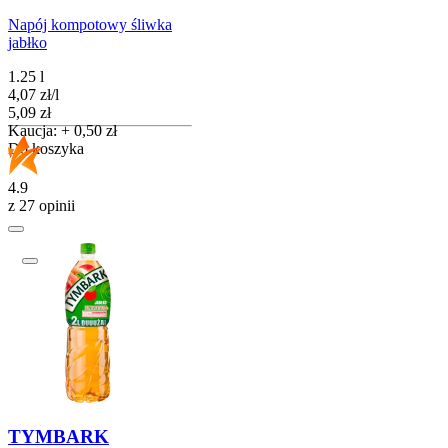
Napój kompotowy śliwka
jabłko
1.25 l
4,07
zł
/
l
Cena
5,09
zł
Kaucja: + 0,50 zł
Do koszyka
4.9
z 27 opinii
TYMBARK