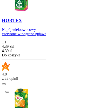
HORTEX
Napój wieloowocowy
czerwone winogrono gujawa
1 l
4,39
zł
/
l
Cena
4,39
zł
Do koszyka
4.8
z 22 opinii