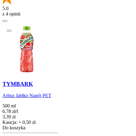
5.0
z 4 opinii
TYMBARK
Arbuz Jabłko Napój PET
500 ml
6,78
zł
/
l
Cena
3,39
zł
Kaucja: + 0,50 zł
Do koszyka