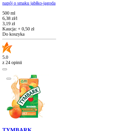
napój o smaku jabłko-jagoda
500 ml
6,38
zł
/
l
Cena
3,19
zł
Kaucja: + 0,50 zł
Do koszyka
5.0
z 24 opinii
TYMBARK