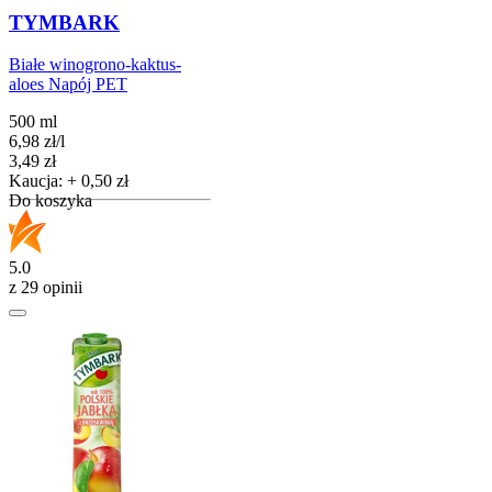
TYMBARK
Białe winogrono-kaktus-
aloes Napój PET
500 ml
6,98
zł
/
l
Cena
3,49
zł
Kaucja: + 0,50 zł
Do koszyka
5.0
z 29 opinii