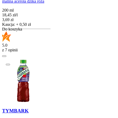
malina acerola dzika róża
200 ml
18,45
zł
/
l
Cena
3,69
zł
Kaucja: + 0,50 zł
Do koszyka
5.0
z 7 opinii
TYMBARK