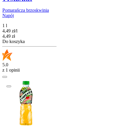
Pomarańcza brzoskwinia
Napój
1 l
4,49
zł
/
l
Cena
4,49
zł
Do koszyka
5.0
z 1 opinii