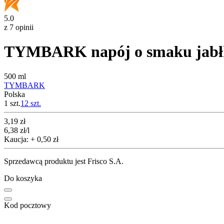
5.0
z 7 opinii
TYMBARK napój o smaku jabł
500 ml
TYMBARK
Polska
1 szt.
12
szt.
Cena
3,19
zł
6,38
zł
/l
Kaucja: + 0,50 zł
Sprzedawcą produktu jest Frisco S.A.
Do koszyka
Kod pocztowy