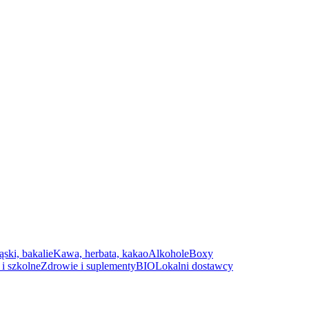
ąski, bakalie
Kawa, herbata, kakao
Alkohole
Boxy
i szkolne
Zdrowie i suplementy
BIO
Lokalni dostawcy