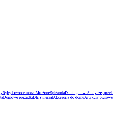
ny
Ryby i owoce morza
Mrożone
Spiżarnia
Dania gotowe
Słodycze, przek
ta
Domowe porządki
Dla zwierząt
Akcesoria do domu
Artykuły biurowe 