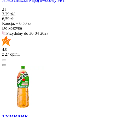
Jabłko Gruszka Napój owocowy PET
2 l
3,29
zł
/l
Cena
6,59
zł
Kaucja: + 0,50 zł
Do koszyka
Przydatny do
30-04-2027
4.9
z 27 opinii
TYMBARK