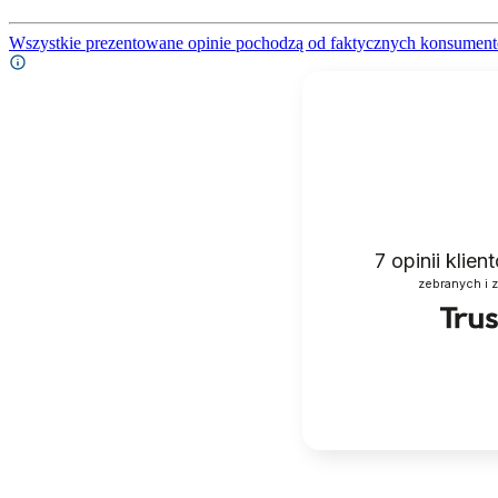
Wszystkie prezentowane opinie pochodzą od faktycznych konsument
7
opinii klie
zebranych i 