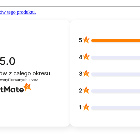
ów tego produktu.
5
4
5.0
ntów
z całego okresu
3
zweryfikowanych przez
2
1