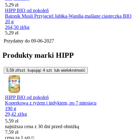
Cena
5,29
zł
HIPP BIO od pokoleń
Batonik Musli Przyjaciel Jabłka-Wanilia,maślane ciasteczka BIO
20 g
264,50
zł
/kg
Cena
5,29
zł
Przydatny do
09-06-2027
Produkty marki HIPP
5,59
zł/szt. kupując
4
szt.
lub wielokrotność
HIPP BIO od pokoleń
Koperkowa z ryżem i indykiem, po 7 miesiącu
190 g
29,42
zł
/kg
5,59
zł
najniższa cena z 30 dni przed obniżką
7,59
zł
cena za 1 szt.