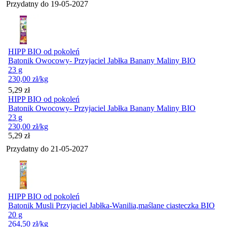
Przydatny do
19-05-2027
HIPP BIO od pokoleń
Batonik Owocowy- Przyjaciel Jabłka Banany Maliny BIO
23 g
230,00
zł
/kg
Cena
5,29
zł
HIPP BIO od pokoleń
Batonik Owocowy- Przyjaciel Jabłka Banany Maliny BIO
23 g
230,00
zł
/kg
Cena
5,29
zł
Przydatny do
21-05-2027
HIPP BIO od pokoleń
Batonik Musli Przyjaciel Jabłka-Wanilia,maślane ciasteczka BIO
20 g
264,50
zł
/kg