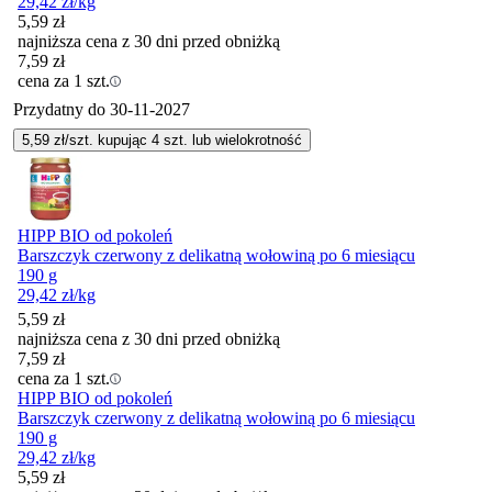
29,42
zł
/kg
5,59
zł
najniższa cena z 30 dni przed obniżką
7,59
zł
cena za 1 szt.
Przydatny do
30-11-2027
5,59
zł/szt. kupując
4
szt.
lub wielokrotność
HIPP BIO od pokoleń
Barszczyk czerwony z delikatną wołowiną po 6 miesiącu
190 g
29,42
zł
/kg
5,59
zł
najniższa cena z 30 dni przed obniżką
7,59
zł
cena za 1 szt.
HIPP BIO od pokoleń
Barszczyk czerwony z delikatną wołowiną po 6 miesiącu
190 g
29,42
zł
/kg
5,59
zł