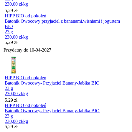
230,00
zł
/kg
Cena
5,29
zł
HIPP BIO od pokoleń
Batonik Owocowy przyjaciel z bananami,wisniami i jogurtem
BIO
23 g
230,00
zł
/kg
Cena
5,29
zł
Przydatny do
10-04-2027
HIPP BIO od pokoleń
Batonik Owocowy- Przyjaciel Banany-Jabłka BIO
23 g
230,00
zł
/kg
Cena
5,29
zł
HIPP BIO od pokoleń
Batonik Owocowy- Przyjaciel Banany-Jabłka BIO
23 g
230,00
zł
/kg
Cena
5,29
zł