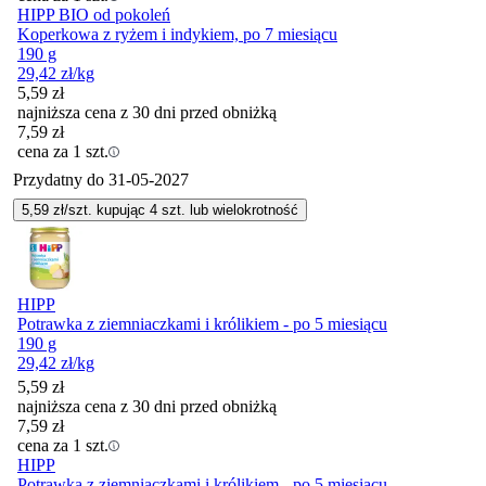
HIPP BIO od pokoleń
Koperkowa z ryżem i indykiem, po 7 miesiącu
190 g
29,42
zł
/kg
5,59
zł
najniższa cena z 30 dni przed obniżką
7,59
zł
cena za 1 szt.
Przydatny do
31-05-2027
5,59
zł/szt. kupując
4
szt.
lub wielokrotność
HIPP
Potrawka z ziemniaczkami i królikiem - po 5 miesiącu
190 g
29,42
zł
/kg
5,59
zł
najniższa cena z 30 dni przed obniżką
7,59
zł
cena za 1 szt.
HIPP
Potrawka z ziemniaczkami i królikiem - po 5 miesiącu