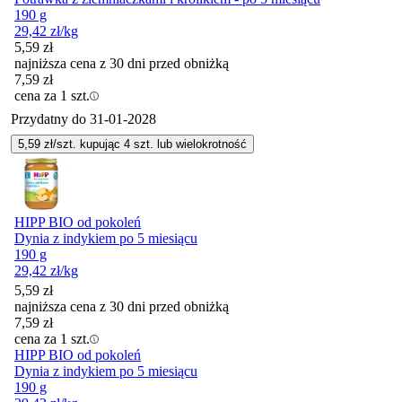
190 g
29,42
zł
/kg
5,59
zł
najniższa cena z 30 dni przed obniżką
7,59
zł
cena za 1 szt.
Przydatny do
31-01-2028
5,59
zł/szt. kupując
4
szt.
lub wielokrotność
HIPP BIO od pokoleń
Dynia z indykiem po 5 miesiącu
190 g
29,42
zł
/kg
5,59
zł
najniższa cena z 30 dni przed obniżką
7,59
zł
cena za 1 szt.
HIPP BIO od pokoleń
Dynia z indykiem po 5 miesiącu
190 g