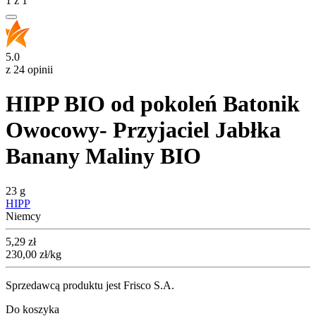
1
z
1
5.0
z 24 opinii
HIPP BIO od pokoleń Batonik
Owocowy- Przyjaciel Jabłka
Banany Maliny BIO
23 g
HIPP
Niemcy
Cena
5,29
zł
230,00
zł
/kg
Sprzedawcą produktu jest Frisco S.A.
Do koszyka