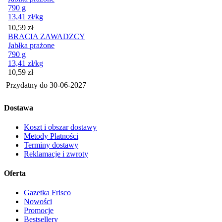
790 g
13,41
zł
/kg
Cena
10,59
zł
BRACIA ZAWADZCY
Jabłka prażone
790 g
13,41
zł
/kg
Cena
10,59
zł
Przydatny do
30-06-2027
Dostawa
Koszt i obszar dostawy
Metody Płatności
Terminy dostawy
Reklamacje i zwroty
Oferta
Gazetka Frisco
Nowości
Promocje
Bestsellery