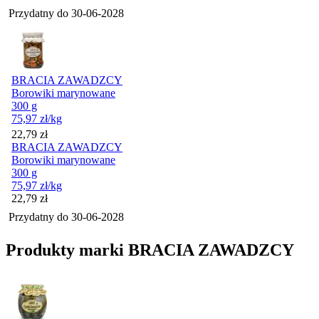
Przydatny do
30-06-2028
BRACIA ZAWADZCY
Borowiki marynowane
300 g
75,97
zł
/kg
Cena
22,79
zł
BRACIA ZAWADZCY
Borowiki marynowane
300 g
75,97
zł
/kg
Cena
22,79
zł
Przydatny do
30-06-2028
Produkty marki BRACIA ZAWADZCY