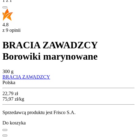
1
z
1
4.8
z 9 opinii
BRACIA ZAWADZCY
Borowiki marynowane
300 g
BRACIA ZAWADZCY
Polska
Cena
22,79
zł
75,97
zł
/kg
Sprzedawcą produktu jest Frisco S.A.
Do koszyka