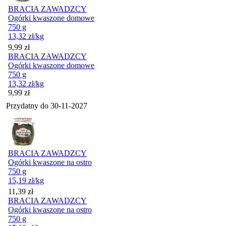
BRACIA ZAWADZCY
Ogórki kwaszone domowe
750 g
13,32
zł
/kg
Cena
9,99
zł
BRACIA ZAWADZCY
Ogórki kwaszone domowe
750 g
13,32
zł
/kg
Cena
9,99
zł
Przydatny do
30-11-2027
BRACIA ZAWADZCY
Ogórki kwaszone na ostro
750 g
15,19
zł
/kg
Cena
11,39
zł
BRACIA ZAWADZCY
Ogórki kwaszone na ostro
750 g