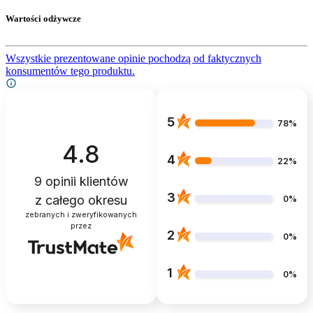
Wartości odżywcze
Wszystkie prezentowane opinie pochodzą od faktycznych
konsumentów tego produktu.
5
78%
4.8
4
22%
9
opinii klientów
3
z całego okresu
0%
zebranych i zweryfikowanych
przez
2
0%
1
0%