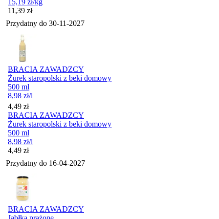
15,19
zł
/kg
Cena
11,39
zł
Przydatny do
30-11-2027
BRACIA ZAWADZCY
Żurek staropolski z beki domowy
500 ml
8,98
zł
/l
Cena
4,49
zł
BRACIA ZAWADZCY
Żurek staropolski z beki domowy
500 ml
8,98
zł
/l
Cena
4,49
zł
Przydatny do
16-04-2027
BRACIA ZAWADZCY
Jabłka prażone