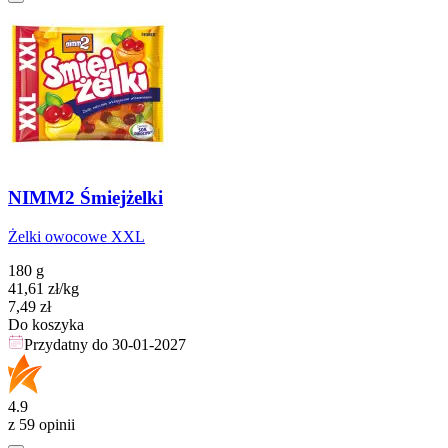
NIMM2 Śmiejżelki
Żelki owocowe XXL
180 g
41,61
zł
/kg
Cena
7,49
zł
Do koszyka
Przydatny do
30-01-2027
4.9
z 59 opinii