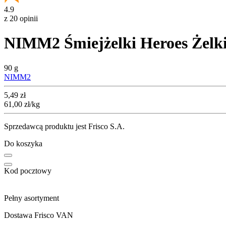
4.9
z 20 opinii
NIMM2 Śmiejżelki Heroes Żelk
90 g
NIMM2
Cena
5,49
zł
61,00
zł
/kg
Sprzedawcą produktu jest Frisco S.A.
Do koszyka
Kod pocztowy
Pełny asortyment
Dostawa Frisco VAN