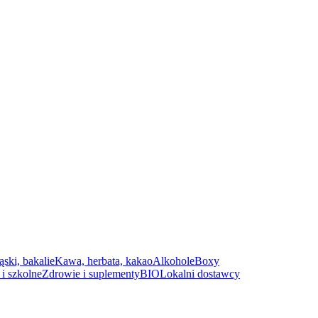
ąski, bakalie
Kawa, herbata, kakao
Alkohole
Boxy
i szkolne
Zdrowie i suplementy
BIO
Lokalni dostawcy