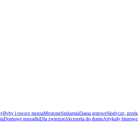
ny
Ryby i owoce morza
Mrożone
Spiżarnia
Dania gotowe
Słodycze, przek
ta
Domowe porządki
Dla zwierząt
Akcesoria do domu
Artykuły biurowe 