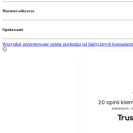
Wartości odżywcze
Opakowanie
Wszystkie prezentowane opinie pochodzą od faktycznych konsument
20
opinii klie
zebranych i 