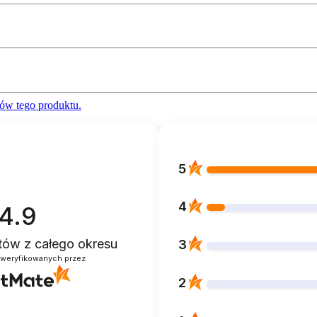
ów tego produktu.
5
4
4.9
ntów
z całego okresu
3
zweryfikowanych przez
2