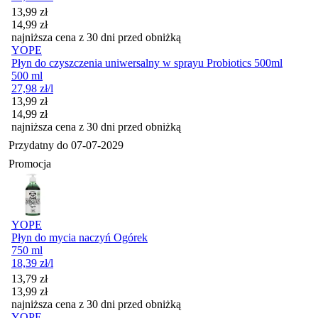
Cena promocyjna
13,99
zł
14,99
zł
najniższa cena z 30 dni przed obniżką
YOPE
Płyn do czyszczenia uniwersalny w sprayu Probiotics 500ml
500 ml
27,98
zł
/l
Cena promocyjna
13,99
zł
14,99
zł
najniższa cena z 30 dni przed obniżką
Przydatny do
07-07-2029
Promocja
YOPE
Płyn do mycia naczyń Ogórek
750 ml
18,39
zł
/l
Cena promocyjna
13,79
zł
13,99
zł
najniższa cena z 30 dni przed obniżką
YOPE