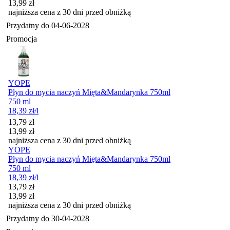
13,99
zł
najniższa cena z 30 dni przed obniżką
Przydatny do
04-06-2028
Promocja
YOPE
Płyn do mycia naczyń Mięta&Mandarynka 750ml
750 ml
18,39
zł
/l
Cena promocyjna
13,79
zł
13,99
zł
najniższa cena z 30 dni przed obniżką
YOPE
Płyn do mycia naczyń Mięta&Mandarynka 750ml
750 ml
18,39
zł
/l
Cena promocyjna
13,79
zł
13,99
zł
najniższa cena z 30 dni przed obniżką
Przydatny do
30-04-2028