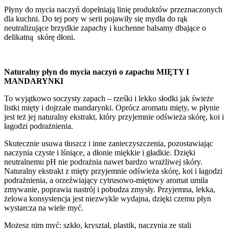
Płyny do mycia naczyń dopełniają linię produktów przeznaczonych
dla kuchni. Do tej pory w serii pojawiły się mydła do rąk
neutralizujące brzydkie zapachy i kuchenne balsamy dbające o
delikatną skórę dłoni.
Naturalny płyn do mycia naczyń o zapachu MIĘTY I
MANDARYNKI
To wyjątkowo soczysty zapach – rześki i lekko słodki jak świeże
listki mięty i dojrzałe mandarynki. Oprócz aromatu mięty, w płynie
jest też jej naturalny ekstrakt, który przyjemnie odświeża skórę, koi i
łagodzi podrażnienia.
Skutecznie usuwa tłuszcz i inne zanieczyszczenia, pozostawiając
naczynia czyste i lśniące, a dłonie miękkie i gładkie. Dzięki
neutralnemu pH nie podrażnia nawet bardzo wrażliwej skóry.
Naturalny ekstrakt z mięty przyjemnie odświeża skórę, koi i łagodzi
podrażnienia, a orzeźwiający cytrusowo-miętowy aromat umila
zmywanie, poprawia nastrój i pobudza zmysły. Przyjemna, lekka,
żelowa konsystencja jest niezwykle wydajna, dzięki czemu płyn
wystarcza na wiele myć.
Możesz nim myć: szkło, kryształ, plastik, naczynia ze stali