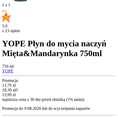
1
z
1
5.0
z 23 opinii
YOPE Płyn do mycia naczyń
Mięta&Mandarynka 750ml
750 ml
YOPE
Promocja
Cena promocyjna
13,79
zł
18,39
zł
/l
13,99
zł
najniższa cena z 30 dni przed obniżką (1% taniej)
Promocja do 9.08.2026 lub do wyczerpania zapasów