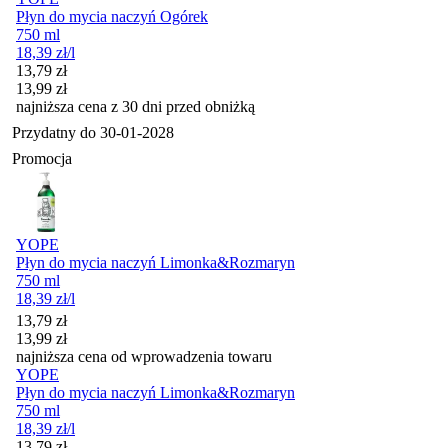
Płyn do mycia naczyń Ogórek
750 ml
18,39
zł
/l
Cena promocyjna
13,79
zł
13,99
zł
najniższa cena z 30 dni przed obniżką
Przydatny do
30-01-2028
Promocja
YOPE
Płyn do mycia naczyń Limonka&Rozmaryn
750 ml
18,39
zł
/l
Cena promocyjna
13,79
zł
13,99
zł
najniższa cena od wprowadzenia towaru
YOPE
Płyn do mycia naczyń Limonka&Rozmaryn
750 ml
18,39
zł
/l
Cena promocyjna
13,79
zł