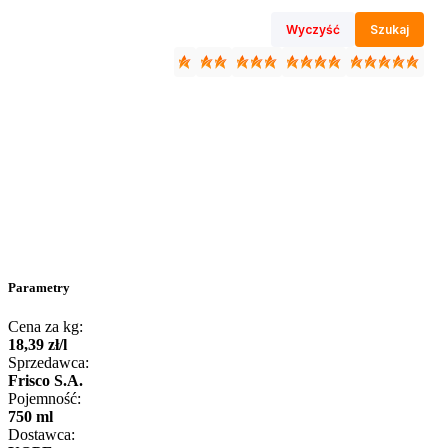
Wyczyść
Szukaj
Parametry
Cena za kg:
18
,
39
zł
/
l
Sprzedawca:
Frisco S.A.
Pojemność:
750 ml
Dostawca: