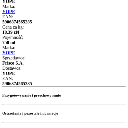
YOPE
Marka:
YOPE
EAN:
5906874565285
Cena za kg:
18
,
39
zł
/
l
Pojemność:
750 ml
Marka:
YOPE
Sprzedawca:
Frisco S.A.
Dostawca:
YOPE
EAN:
5906874565285
Przygotowywanie i przechowywanie
Ostrzeżenia i pozostałe informacje