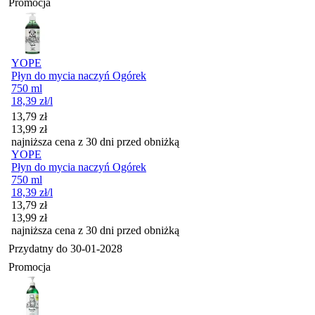
Promocja
YOPE
Płyn do mycia naczyń Ogórek
750 ml
18,39
zł
/l
Cena promocyjna
13,79
zł
13,99
zł
najniższa cena z 30 dni przed obniżką
YOPE
Płyn do mycia naczyń Ogórek
750 ml
18,39
zł
/l
Cena promocyjna
13,79
zł
13,99
zł
najniższa cena z 30 dni przed obniżką
Przydatny do
30-01-2028
Promocja