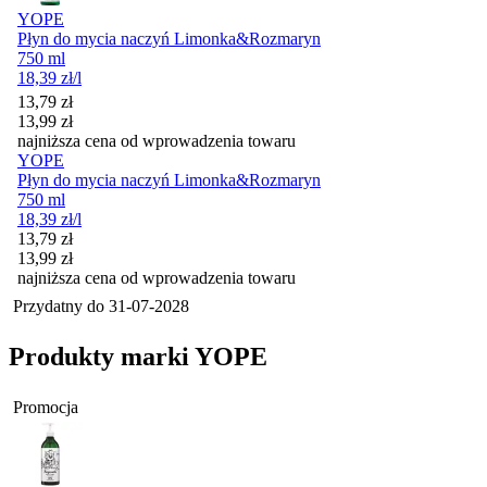
YOPE
Płyn do mycia naczyń Limonka&Rozmaryn
750 ml
18,39
zł
/l
Cena promocyjna
13,79
zł
13,99
zł
najniższa cena od wprowadzenia towaru
YOPE
Płyn do mycia naczyń Limonka&Rozmaryn
750 ml
18,39
zł
/l
Cena promocyjna
13,79
zł
13,99
zł
najniższa cena od wprowadzenia towaru
Przydatny do
31-07-2028
Produkty marki YOPE
Promocja