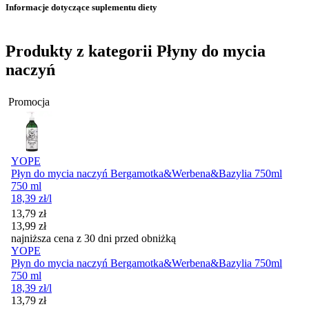
Informacje dotyczące suplementu diety
Produkty z kategorii Płyny do mycia
naczyń
Promocja
YOPE
Płyn do mycia naczyń Bergamotka&Werbena&Bazylia 750ml
750 ml
18,39
zł
/l
Cena promocyjna
13,79
zł
13,99
zł
najniższa cena z 30 dni przed obniżką
YOPE
Płyn do mycia naczyń Bergamotka&Werbena&Bazylia 750ml
750 ml
18,39
zł
/l
Cena promocyjna
13,79
zł