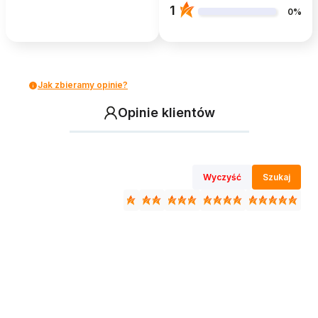
1
0%
Jak zbieramy opinie?
Opinie klientów
Wyczyść
Szukaj