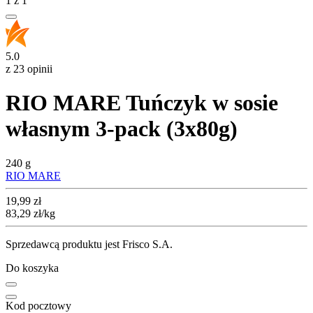
1
z
1
5.0
z 23 opinii
RIO MARE Tuńczyk w sosie
własnym 3-pack (3x80g)
240 g
RIO MARE
Cena
19,99
zł
83,29
zł
/kg
Sprzedawcą produktu jest Frisco S.A.
Do koszyka
Kod pocztowy