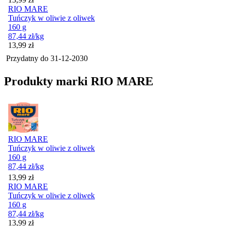
RIO MARE
Tuńczyk w oliwie z oliwek
160 g
87,44
zł
/kg
Cena
13,99
zł
Przydatny do
31-12-2030
Produkty marki RIO MARE
RIO MARE
Tuńczyk w oliwie z oliwek
160 g
87,44
zł
/kg
Cena
13,99
zł
RIO MARE
Tuńczyk w oliwie z oliwek
160 g
87,44
zł
/kg
Cena
13,99
zł