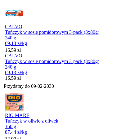
CALVO
Tuńczyk w sosie pomidorowym 3-pack (3x80g)
240 g
69,13
zł
/kg
Cena
16,59
zł
CALVO
Tuńczyk w sosie pomidorowym 3-pack (3x80g)
240 g
69,13
zł
/kg
Cena
16,59
zł
Przydatny do
09-02-2030
RIO MARE
Tuńczyk w oliwie z oliwek
160 g
87,44
zł
/kg
Cena
13,99
zł