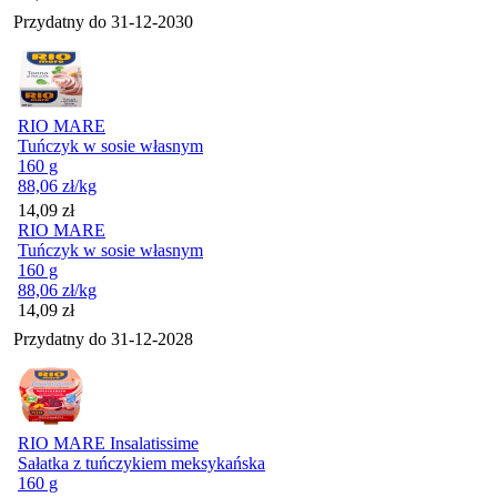
Przydatny do
31-12-2030
RIO MARE
Tuńczyk w sosie własnym
160 g
88,06
zł
/kg
Cena
14,09
zł
RIO MARE
Tuńczyk w sosie własnym
160 g
88,06
zł
/kg
Cena
14,09
zł
Przydatny do
31-12-2028
RIO MARE Insalatissime
Sałatka z tuńczykiem meksykańska
160 g