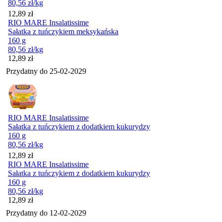
80,56
zł
/kg
Cena
12,89
zł
RIO MARE Insalatissime
Sałatka z tuńczykiem meksykańska
160 g
80,56
zł
/kg
Cena
12,89
zł
Przydatny do
25-02-2029
RIO MARE Insalatissime
Sałatka z tuńczykiem z dodatkiem kukurydzy
160 g
80,56
zł
/kg
Cena
12,89
zł
RIO MARE Insalatissime
Sałatka z tuńczykiem z dodatkiem kukurydzy
160 g
80,56
zł
/kg
Cena
12,89
zł
Przydatny do
12-02-2029