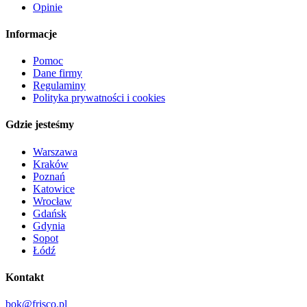
Opinie
Informacje
Pomoc
Dane firmy
Regulaminy
Polityka prywatności i cookies
Gdzie jesteśmy
Warszawa
Kraków
Poznań
Katowice
Wrocław
Gdańsk
Gdynia
Sopot
Łódź
Kontakt
bok@frisco.pl