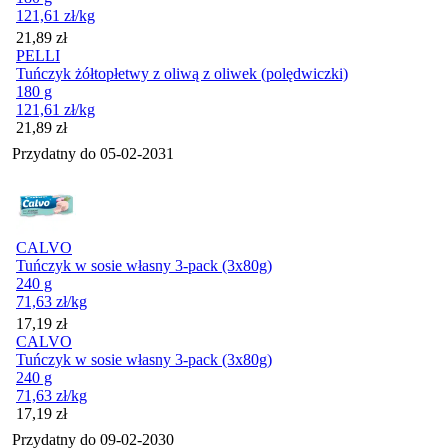
121,61
zł
/kg
Cena
21,89
zł
PELLI
Tuńczyk żółtopłetwy z oliwą z oliwek (polędwiczki)
180 g
121,61
zł
/kg
Cena
21,89
zł
Przydatny do
05-02-2031
CALVO
Tuńczyk w sosie własny 3-pack (3x80g)
240 g
71,63
zł
/kg
Cena
17,19
zł
CALVO
Tuńczyk w sosie własny 3-pack (3x80g)
240 g
71,63
zł
/kg
Cena
17,19
zł
Przydatny do
09-02-2030