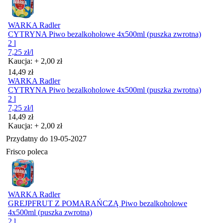
WARKA Radler
CYTRYNA Piwo bezalkoholowe 4x500ml (puszka zwrotna)
2 l
7,25
zł
/l
Kaucja: + 2,00 zł
Cena
14,49
zł
WARKA Radler
CYTRYNA Piwo bezalkoholowe 4x500ml (puszka zwrotna)
2 l
7,25
zł
/l
Cena
14,49
zł
Kaucja: + 2,00 zł
Przydatny do
19-05-2027
Frisco poleca
WARKA Radler
GREJPFRUT Z POMARAŃCZĄ Piwo bezalkoholowe
4x500ml (puszka zwrotna)
2 l