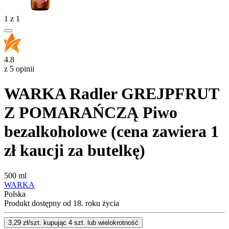
1
z
1
4.8
z 5 opinii
WARKA Radler GREJPFRUT
Z POMARAŃCZĄ Piwo
bezalkoholowe (cena zawiera 1
zł kaucji za butelkę)
500 ml
WARKA
Polska
Produkt dostępny od 18. roku życia
3,29
zł/szt. kupując
4
szt.
lub wielokrotność