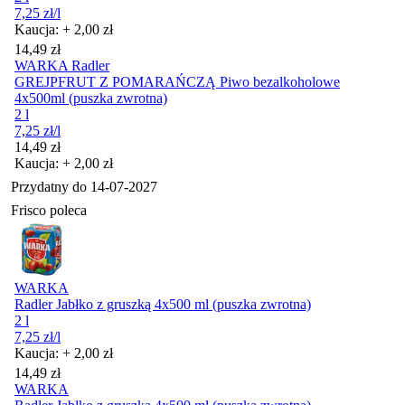
7,25
zł
/l
Kaucja: + 2,00 zł
Cena
14,49
zł
WARKA Radler
GREJPFRUT Z POMARAŃCZĄ Piwo bezalkoholowe
4x500ml (puszka zwrotna)
2 l
7,25
zł
/l
Cena
14,49
zł
Kaucja: + 2,00 zł
Przydatny do
14-07-2027
Frisco poleca
WARKA
Radler Jabłko z gruszką 4x500 ml (puszka zwrotna)
2 l
7,25
zł
/l
Kaucja: + 2,00 zł
Cena
14,49
zł
WARKA