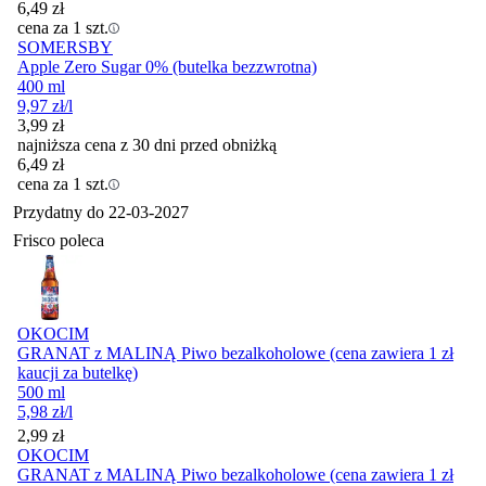
6,49
zł
cena za 1 szt.
SOMERSBY
Apple Zero Sugar 0% (butelka bezzwrotna)
400 ml
9,97
zł
/l
3,99
zł
najniższa cena z 30 dni przed obniżką
6,49
zł
cena za 1 szt.
Przydatny do
22-03-2027
Frisco poleca
OKOCIM
GRANAT z MALINĄ Piwo bezalkoholowe (cena zawiera 1 zł
kaucji za butelkę)
500 ml
5,98
zł
/l
Cena
2,99
zł
OKOCIM
GRANAT z MALINĄ Piwo bezalkoholowe (cena zawiera 1 zł