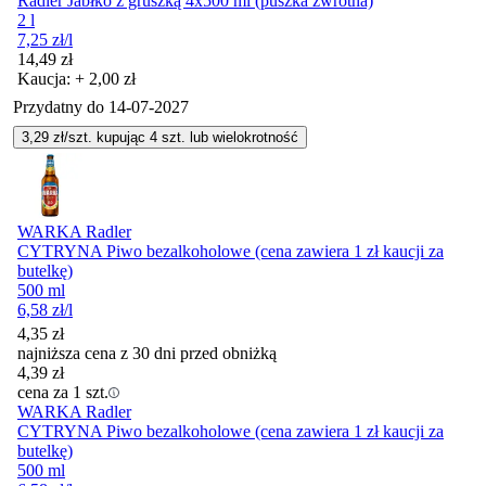
Radler Jabłko z gruszką 4x500 ml (puszka zwrotna)
2 l
7,25
zł
/l
Cena
14,49
zł
Kaucja: + 2,00 zł
Przydatny do
14-07-2027
3,29
zł/szt. kupując
4
szt.
lub wielokrotność
WARKA Radler
CYTRYNA Piwo bezalkoholowe (cena zawiera 1 zł kaucji za
butelkę)
500 ml
6,58
zł
/l
4,35
zł
najniższa cena z 30 dni przed obniżką
4,39
zł
cena za 1 szt.
WARKA Radler
CYTRYNA Piwo bezalkoholowe (cena zawiera 1 zł kaucji za
butelkę)
500 ml