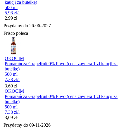
kaucji za butelkę)
500 ml
5,98
zł
/l
Cena
2,99
zł
Przydatny do
26-06-2027
Frisco poleca
OKOCIM
Pomarańcza Grapefruit 0% Piwo (cena zawiera 1 zł kaucji za
butelkę)
500 ml
7,38
zł
/l
Cena
3,69
zł
OKOCIM
Pomarańcza Grapefruit 0% Piwo (cena zawiera 1 zł kaucji za
butelkę)
500 ml
7,38
zł
/l
Cena
3,69
zł
Przydatny do
09-11-2026