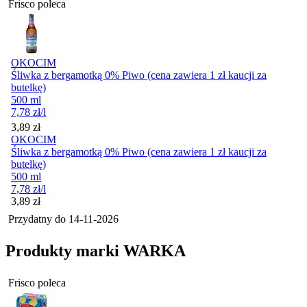
Frisco poleca
OKOCIM
Śliwka z bergamotką 0% Piwo (cena zawiera 1 zł kaucji za
butelkę)
500 ml
7,78
zł
/l
Cena
3,89
zł
OKOCIM
Śliwka z bergamotką 0% Piwo (cena zawiera 1 zł kaucji za
butelkę)
500 ml
7,78
zł
/l
Cena
3,89
zł
Przydatny do
14-11-2026
Produkty marki WARKA
Frisco poleca