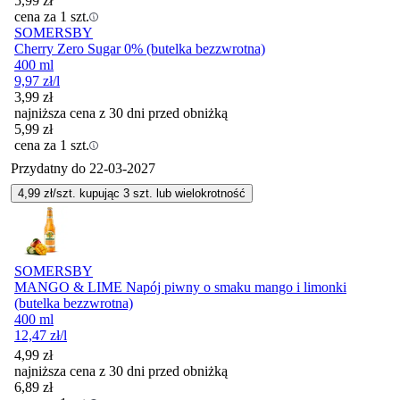
5,99
zł
cena za 1 szt.
SOMERSBY
Cherry Zero Sugar 0% (butelka bezzwrotna)
400 ml
9,97
zł
/l
3,99
zł
najniższa cena z 30 dni przed obniżką
5,99
zł
cena za 1 szt.
Przydatny do
22-03-2027
4,99
zł/szt. kupując
3
szt.
lub wielokrotność
SOMERSBY
MANGO & LIME Napój piwny o smaku mango i limonki
(butelka bezzwrotna)
400 ml
12,47
zł
/l
4,99
zł
najniższa cena z 30 dni przed obniżką
6,89
zł