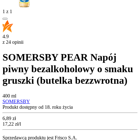
1
z
1
4.9
z 24 opinii
SOMERSBY PEAR Napój
piwny bezalkoholowy o smaku
gruszki (butelka bezzwrotna)
400 ml
SOMERSBY
Produkt dostępny od 18. roku życia
Cena
6,89
zł
17,22
zł
/l
Sprzedawcą produktu jest Frisco S.A.