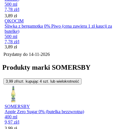
500 ml
7,78
zł
/l
Cena
3,89
zł
OKOCIM
Śliwka z bergamotką 0% Piwo (cena zawiera 1 zł kaucji za
butelkę)
500 ml
7,78
zł
/l
Cena
3,89
zł
Przydatny do
14-11-2026
Produkty marki SOMERSBY
3,99
zł/szt. kupując
4
szt.
lub wielokrotność
SOMERSBY
Apple Zero Sugar 0% (butelka bezzwrotna)
400 ml
9,97
zł
/l
3,99
zł