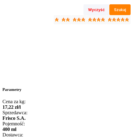
Wyczyść
Szukaj
Parametry
Cena za kg:
17
,
22
zł
/
l
Sprzedawca:
Frisco S.A.
Pojemność:
400 ml
Dostawca: