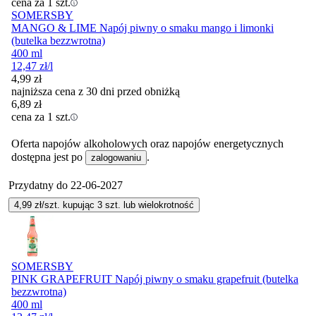
cena za 1 szt.
SOMERSBY
MANGO & LIME Napój piwny o smaku mango i limonki
(butelka bezzwrotna)
400 ml
12,47
zł
/l
4,99
zł
najniższa cena z 30 dni przed obniżką
6,89
zł
cena za 1 szt.
Oferta napojów alkoholowych oraz napojów energetycznych
dostępna jest po
.
zalogowaniu
Przydatny do
22-06-2027
4,99
zł/szt. kupując
3
szt.
lub wielokrotność
SOMERSBY
PINK GRAPEFRUIT Napój piwny o smaku grapefruit (butelka
bezzwrotna)
400 ml