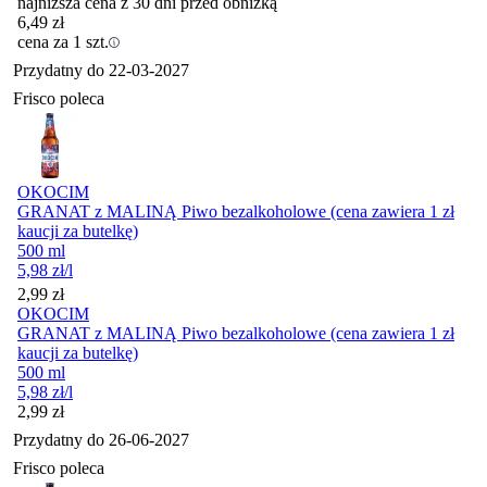
najniższa cena z 30 dni przed obniżką
6,49
zł
cena za 1 szt.
Przydatny do
22-03-2027
Frisco poleca
OKOCIM
GRANAT z MALINĄ Piwo bezalkoholowe (cena zawiera 1 zł
kaucji za butelkę)
500 ml
5,98
zł
/l
Cena
2,99
zł
OKOCIM
GRANAT z MALINĄ Piwo bezalkoholowe (cena zawiera 1 zł
kaucji za butelkę)
500 ml
5,98
zł
/l
Cena
2,99
zł
Przydatny do
26-06-2027
Frisco poleca