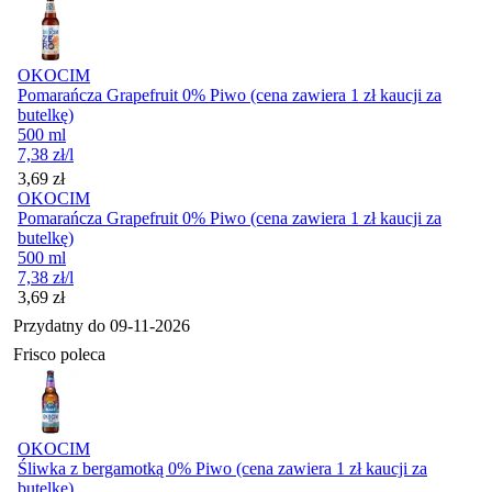
OKOCIM
Pomarańcza Grapefruit 0% Piwo (cena zawiera 1 zł kaucji za
butelkę)
500 ml
7,38
zł
/l
Cena
3,69
zł
OKOCIM
Pomarańcza Grapefruit 0% Piwo (cena zawiera 1 zł kaucji za
butelkę)
500 ml
7,38
zł
/l
Cena
3,69
zł
Przydatny do
09-11-2026
Frisco poleca
OKOCIM
Śliwka z bergamotką 0% Piwo (cena zawiera 1 zł kaucji za
butelkę)