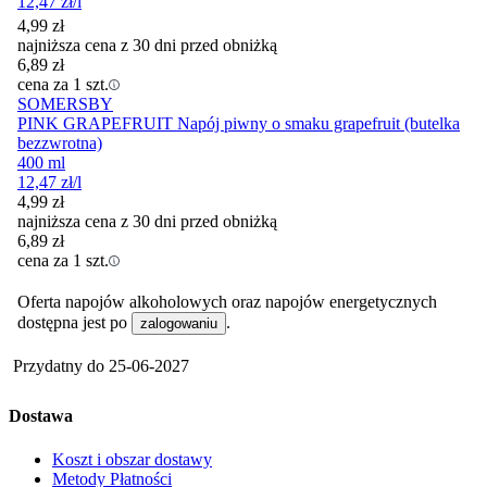
12,47
zł
/l
4,99
zł
najniższa cena z 30 dni przed obniżką
6,89
zł
cena za 1 szt.
SOMERSBY
PINK GRAPEFRUIT Napój piwny o smaku grapefruit (butelka
bezzwrotna)
400 ml
12,47
zł
/l
4,99
zł
najniższa cena z 30 dni przed obniżką
6,89
zł
cena za 1 szt.
Oferta napojów alkoholowych oraz napojów energetycznych
dostępna jest po
.
zalogowaniu
Przydatny do
25-06-2027
Dostawa
Koszt i obszar dostawy
Metody Płatności