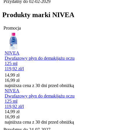
Przydatny do
02-02-2029
Produkty marki NIVEA
Promocja
NIVEA
Dwufazowy płyn do demakijażu oczu
125 ml
119,92
zł
/l
Cena promocyjna
14,99
zł
16,99
zł
najniższa cena z 30 dni przed obniżką
NIVEA
Dwufazowy płyn do demakijażu oczu
125 ml
119,92
zł
/l
Cena promocyjna
14,99
zł
16,99
zł
najniższa cena z 30 dni przed obniżką
Przydatny do
24-07-2027