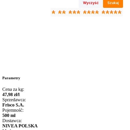
Wyczyść
Szukaj
Parametry
Cena za kg:
47
,
98
zł
/
l
Sprzedawca:
Frisco S.A.
Pojemność:
500 ml
Dostawca:
NIVEA POLSKA