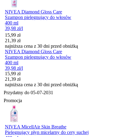
NIVEA Diamond Gloss Care
Szampon pielęgnujący do włosów
400 ml
39,98
zł
/l
Cena promocyjna
15,99
zł
21,39
zł
najniższa cena z 30 dni przed obniżką
NIVEA Diamond Gloss Care
Szampon pielęgnujący do włosów
400 ml
39,98
zł
/l
Cena promocyjna
15,99
zł
21,39
zł
najniższa cena z 30 dni przed obniżką
Przydatny do
05-07-2031
Promocja
NIVEA MicellAir Skin Breathe
Pielęgnujący płyn micelarny do cery suchej