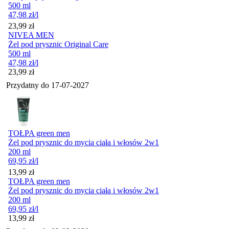
500 ml
47,98
zł
/l
Cena
23,99
zł
NIVEA MEN
Żel pod prysznic Original Care
500 ml
47,98
zł
/l
Cena
23,99
zł
Przydatny do
17-07-2027
TOŁPA green men
Żel pod prysznic do mycia ciała i włosów 2w1
200 ml
69,95
zł
/l
Cena
13,99
zł
TOŁPA green men
Żel pod prysznic do mycia ciała i włosów 2w1
200 ml
69,95
zł
/l
Cena
13,99
zł