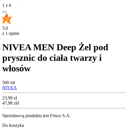
1
z
6
5.0
z 1 opinii
NIVEA MEN Deep Żel pod
prysznic do ciała twarzy i
włosów
500 ml
NIVEA
Cena
23,99
zł
47,98
zł
/l
Sprzedawcą produktu jest Frisco S.A.
Do koszyka