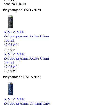
cena za 1 szt.
Przydatny do
17-06-2028
NIVEA MEN
Żel pod prysznic Active Clean
500 ml
47,98
zł
/l
Cena
23,99
zł
NIVEA MEN
Żel pod prysznic Active Clean
500 ml
47,98
zł
/l
Cena
23,99
zł
Przydatny do
03-07-2027
NIVEA MEN
Żel pod prysznic Original Care