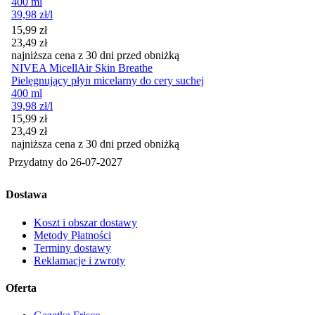
400 ml
39,98
zł
/l
Cena promocyjna
15,99
zł
23,49
zł
najniższa cena z 30 dni przed obniżką
NIVEA MicellAir Skin Breathe
Pielęgnujący płyn micelarny do cery suchej
400 ml
39,98
zł
/l
Cena promocyjna
15,99
zł
23,49
zł
najniższa cena z 30 dni przed obniżką
Przydatny do
26-07-2027
Dostawa
Koszt i obszar dostawy
Metody Płatności
Terminy dostawy
Reklamacje i zwroty
Oferta