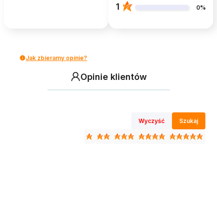
1
0%
Jak zbieramy opinie?
Opinie klientów
Wyczyść
Szukaj