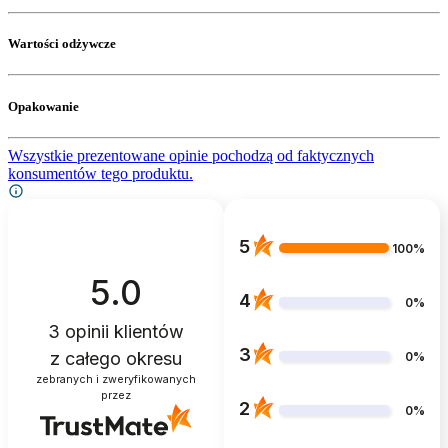
Wartości odżywcze
Opakowanie
Wszystkie prezentowane opinie pochodzą od faktycznych
konsumentów tego produktu.
5
100%
5.0
4
0%
3
opinii klientów
3
z całego okresu
0%
zebranych i zweryfikowanych
przez
2
0%