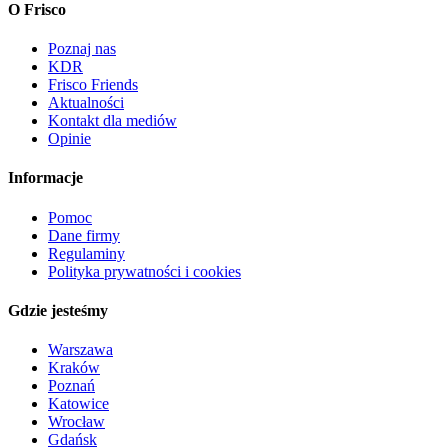
O Frisco
Poznaj nas
KDR
Frisco Friends
Aktualności
Kontakt dla mediów
Opinie
Informacje
Pomoc
Dane firmy
Regulaminy
Polityka prywatności i cookies
Gdzie jesteśmy
Warszawa
Kraków
Poznań
Katowice
Wrocław
Gdańsk