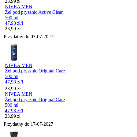
Cena
23,99
zł
NIVEA MEN
Żel pod prysznic Active Clean
500 ml
47,98
zł
/l
Cena
23,99
zł
Przydatny do
03-07-2027
NIVEA MEN
Żel pod prysznic Original Care
500 ml
47,98
zł
/l
Cena
23,99
zł
NIVEA MEN
Żel pod prysznic Original Care
500 ml
47,98
zł
/l
Cena
23,99
zł
Przydatny do
17-07-2027