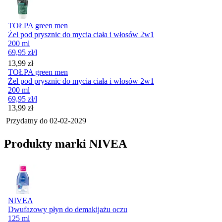
TOŁPA green men
Żel pod prysznic do mycia ciała i włosów 2w1
200 ml
69,95
zł
/l
Cena
13,99
zł
TOŁPA green men
Żel pod prysznic do mycia ciała i włosów 2w1
200 ml
69,95
zł
/l
Cena
13,99
zł
Przydatny do
02-02-2029
Produkty marki NIVEA
NIVEA
Dwufazowy płyn do demakijażu oczu
125 ml