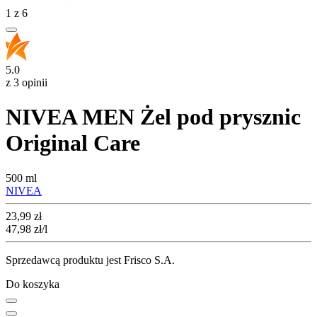
1
z
6
5.0
z 3 opinii
NIVEA MEN Żel pod prysznic
Original Care
500 ml
NIVEA
Cena
23,99
zł
47,98
zł
/l
Sprzedawcą produktu jest Frisco S.A.
Do koszyka