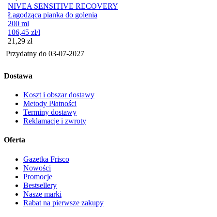
NIVEA SENSITIVE RECOVERY
Łagodząca pianka do golenia
200 ml
106,45
zł
/l
Cena
21,29
zł
Przydatny do
03-07-2027
Dostawa
Koszt i obszar dostawy
Metody Płatności
Terminy dostawy
Reklamacje i zwroty
Oferta
Gazetka Frisco
Nowości
Promocje
Bestsellery
Nasze marki
Rabat na pierwsze zakupy