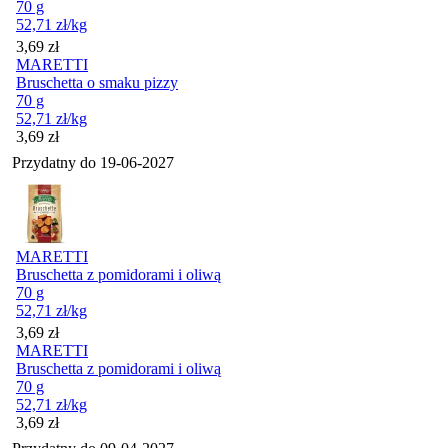
70 g
52,71
zł
/kg
Cena
3,69
zł
MARETTI
Bruschetta o smaku pizzy
70 g
52,71
zł
/kg
Cena
3,69
zł
Przydatny do
19-06-2027
MARETTI
Bruschetta z pomidorami i oliwą
70 g
52,71
zł
/kg
Cena
3,69
zł
MARETTI
Bruschetta z pomidorami i oliwą
70 g
52,71
zł
/kg
Cena
3,69
zł