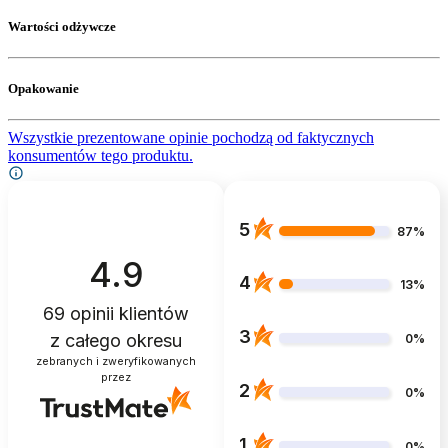
Wartości odżywcze
Opakowanie
Wszystkie prezentowane opinie pochodzą od faktycznych
konsumentów tego produktu.
5
87%
4.9
4
13%
69
opinii klientów
3
z całego okresu
0%
zebranych i zweryfikowanych
przez
2
0%
1
0%