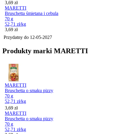
Cena
3,69
zł
MARETTI
Bruschetta śmietana i cebula
70 g
52,71
zł
/kg
Cena
3,69
zł
Przydatny do
12-05-2027
Produkty marki MARETTI
MARETTI
Bruschetta o smaku pizzy
70 g
52,71
zł
/kg
Cena
3,69
zł
MARETTI
Bruschetta o smaku pizzy
70 g
52,71
zł
/kg