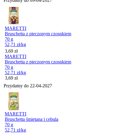
Przydatny do
09-04-2027
MARETTI
Bruschetta z pieczonym czosnkiem
70 g
52,71
zł
/kg
Cena
3,69
zł
MARETTI
Bruschetta z pieczonym czosnkiem
70 g
52,71
zł
/kg
Cena
3,69
zł
Przydatny do
22-04-2027
MARETTI
Bruschetta śmietana i cebula
70 g
52,71
zł
/kg