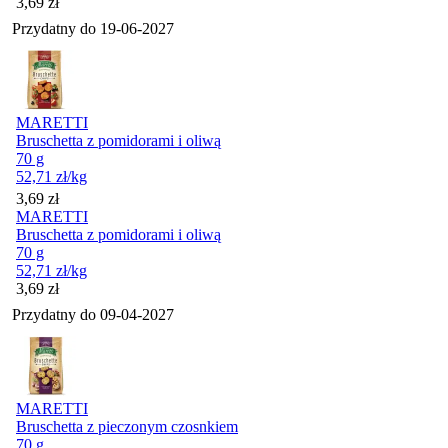
Cena
3,69
zł
Przydatny do
19-06-2027
MARETTI
Bruschetta z pomidorami i oliwą
70 g
52,71
zł
/kg
Cena
3,69
zł
MARETTI
Bruschetta z pomidorami i oliwą
70 g
52,71
zł
/kg
Cena
3,69
zł
Przydatny do
09-04-2027
MARETTI
Bruschetta z pieczonym czosnkiem
70 g