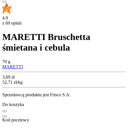
4.9
z 69 opinii
MARETTI Bruschetta
śmietana i cebula
70 g
MARETTI
Cena
3,69
zł
52,71
zł
/kg
Sprzedawcą produktu jest Frisco S.A.
Do koszyka
Kod pocztowy