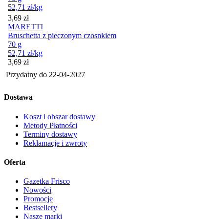
52,71
zł
/kg
Cena
3,69
zł
MARETTI
Bruschetta z pieczonym czosnkiem
70 g
52,71
zł
/kg
Cena
3,69
zł
Przydatny do
22-04-2027
Dostawa
Koszt i obszar dostawy
Metody Płatności
Terminy dostawy
Reklamacje i zwroty
Oferta
Gazetka Frisco
Nowości
Promocje
Bestsellery
Nasze marki