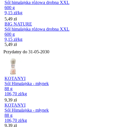
Sól himalajska różowa drobna XXL
600 g
9,15
zł
/kg
Cena
5,49
zł
BIG NATURE
Sól himalajska różowa drobna XXL
600 g
9,15
zł
/kg
Cena
5,49
zł
Przydatny do
31-05-2030
KOTANYI
Sól Himalajska - młynek
88 g
106,70
zł
/kg
Cena
9,39
zł
KOTANYI
Sól Himalajska - młynek
88 g
106,70
zł
/kg
Cena
9,39
zł