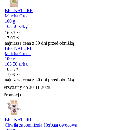
BIG NATURE
Matcha Green
100 g
163,50
zł
/kg
Cena promocyjna
16,35
zł
17,09
zł
najniższa cena z 30 dni przed obniżką
BIG NATURE
Matcha Green
100 g
163,50
zł
/kg
Cena promocyjna
16,35
zł
17,09
zł
najniższa cena z 30 dni przed obniżką
Przydatny do
30-11-2028
Promocja
BIG NATURE
Chwila zapomnienia Herbata owocowa