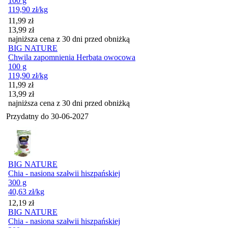
100 g
119,90
zł
/kg
Cena promocyjna
11,99
zł
13,99
zł
najniższa cena z 30 dni przed obniżką
BIG NATURE
Chwila zapomnienia Herbata owocowa
100 g
119,90
zł
/kg
Cena promocyjna
11,99
zł
13,99
zł
najniższa cena z 30 dni przed obniżką
Przydatny do
30-06-2027
BIG NATURE
Chia - nasiona szałwii hiszpańskiej
300 g
40,63
zł
/kg
Cena
12,19
zł
BIG NATURE
Chia - nasiona szałwii hiszpańskiej