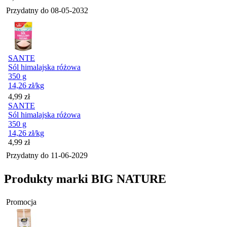
Przydatny do
08-05-2032
SANTE
Sól himalajska różowa
350 g
14,26
zł
/kg
Cena
4,99
zł
SANTE
Sól himalajska różowa
350 g
14,26
zł
/kg
Cena
4,99
zł
Przydatny do
11-06-2029
Produkty marki BIG NATURE
Promocja