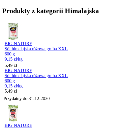
Produkty z kategorii Himalajska
BIG NATURE
Sól himalajska różowa gruba XXL
600 g
9,15
zł
/kg
Cena
5,49
zł
BIG NATURE
Sól himalajska różowa gruba XXL
600 g
9,15
zł
/kg
Cena
5,49
zł
Przydatny do
31-12-2030
BIG NATURE