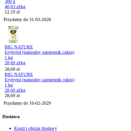
300 g
40,63
zł
/kg
Cena
12,19
zł
Przydatny do
31-03-2028
BIG NATURE
Erytrytol (naturalny zamiennik cukru)
1 kg
28,69
zł
/kg
Cena
28,69
zł
BIG NATURE
Erytrytol (naturalny zamiennik cukru)
1 kg
28,69
zł
/kg
Cena
28,69
zł
Przydatny do
16-02-2029
Dostawa
Koszt i obszar dostawy