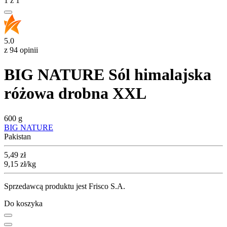
1
z
1
5.0
z 94 opinii
BIG NATURE Sól himalajska
różowa drobna XXL
600 g
BIG NATURE
Pakistan
Cena
5,49
zł
9,15
zł
/kg
Sprzedawcą produktu jest Frisco S.A.
Do koszyka