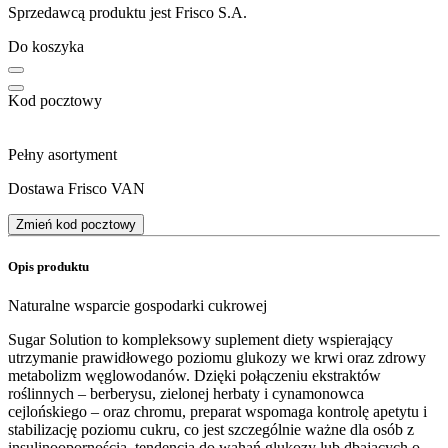
Sprzedawcą produktu jest Frisco S.A.
Do koszyka
Kod pocztowy
Pełny asortyment
Dostawa Frisco VAN
Zmień kod pocztowy
Opis produktu
Naturalne wsparcie gospodarki cukrowej
Sugar Solution to kompleksowy suplement diety wspierający
utrzymanie prawidłowego poziomu glukozy we krwi oraz zdrowy
metabolizm węglowodanów. Dzięki połączeniu ekstraktów
roślinnych – berberysu, zielonej herbaty i cynamonowca
cejlońskiego – oraz chromu, preparat wspomaga kontrolę apetytu i
stabilizację poziomu cukru, co jest szczególnie ważne dla osób z
insulinoopornością, tendencją do wahań glukozy lub dbających o