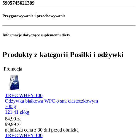
5905745621389
Przygotowywanie i przechowywanie
Informacje dotyczące suplementu diety
Produkty z kategorii Posiłki i odżywki
Promocja
TREC WHEY 100
Odżywka białkowa WPC o sm. ciasteczkowym
700 g
121,41
zł
/kg
Cena promocyjna
84,99
zł
99,99
zł
najniższa cena z 30 dni przed obniżką
TREC WHEY 100