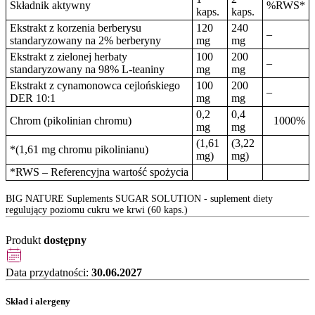
Składnik aktywny
%RWS*
kaps.
kaps.
Ekstrakt z korzenia berberysu
120
240
–
standaryzowany na 2% berberyny
mg
mg
Ekstrakt z zielonej herbaty
100
200
–
standaryzowany na 98% L-teaniny
mg
mg
Ekstrakt z cynamonowca cejlońskiego
100
200
–
DER 10:1
mg
mg
0,2
0,4
Chrom (pikolinian chromu)
1000%
mg
mg
(1,61
(3,22
*(1,61 mg chromu pikolinianu)
mg)
mg)
*RWS – Referencyjna wartość spożycia
BIG NATURE Suplements SUGAR SOLUTION - suplement diety
regulujący poziomu cukru we krwi (60 kaps.)
Produkt
dostępny
Data przydatności:
30.06.2027
Skład i alergeny