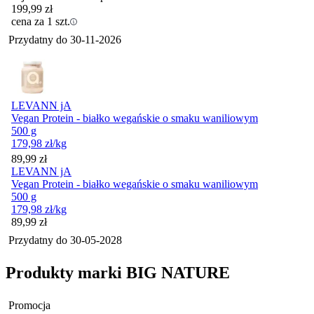
199,99
zł
cena za 1 szt.
Przydatny do
30-11-2026
LEVANN jA
Vegan Protein - białko wegańskie o smaku waniliowym
500 g
179,98
zł
/kg
Cena
89,99
zł
LEVANN jA
Vegan Protein - białko wegańskie o smaku waniliowym
500 g
179,98
zł
/kg
Cena
89,99
zł
Przydatny do
30-05-2028
Produkty marki BIG NATURE
Promocja