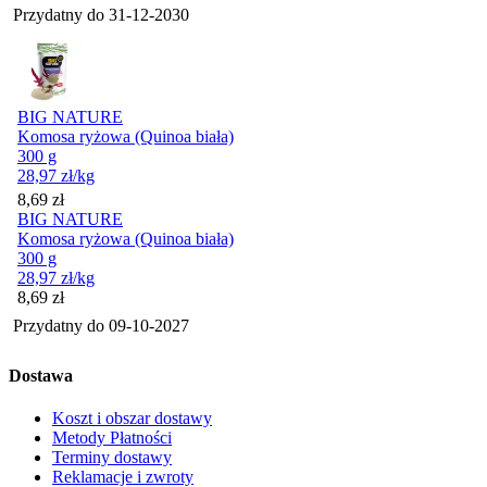
Przydatny do
31-12-2030
BIG NATURE
Komosa ryżowa (Quinoa biała)
300 g
28,97
zł
/kg
Cena
8,69
zł
BIG NATURE
Komosa ryżowa (Quinoa biała)
300 g
28,97
zł
/kg
Cena
8,69
zł
Przydatny do
09-10-2027
Dostawa
Koszt i obszar dostawy
Metody Płatności
Terminy dostawy
Reklamacje i zwroty