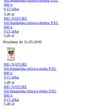
Sól himalajska różowa drobna XXL
600 g
9,15
zł
/kg
Cena
5,49
zł
BIG NATURE
Sól himalajska różowa drobna XXL
600 g
9,15
zł
/kg
Cena
5,49
zł
Przydatny do
31-05-2030
BIG NATURE
Sól himalajska różowa gruba XXL
600 g
9,15
zł
/kg
Cena
5,49
zł
BIG NATURE
Sól himalajska różowa gruba XXL
600 g
9,15
zł
/kg
Cena
5,49
zł