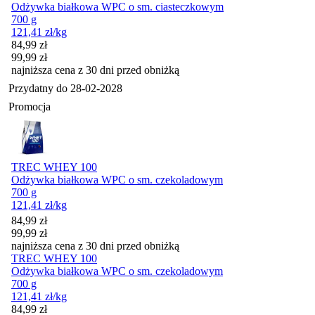
Odżywka białkowa WPC o sm. ciasteczkowym
700 g
121,41
zł
/kg
Cena promocyjna
84,99
zł
99,99
zł
najniższa cena z 30 dni przed obniżką
Przydatny do
28-02-2028
Promocja
TREC WHEY 100
Odżywka białkowa WPC o sm. czekoladowym
700 g
121,41
zł
/kg
Cena promocyjna
84,99
zł
99,99
zł
najniższa cena z 30 dni przed obniżką
TREC WHEY 100
Odżywka białkowa WPC o sm. czekoladowym
700 g
121,41
zł
/kg
Cena promocyjna
84,99
zł