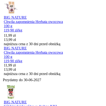
BIG NATURE
Chwila zapomnienia Herbata owocowa
100 g
119,90
zł
/kg
Cena promocyjna
11,99
zł
13,99
zł
najniższa cena z 30 dni przed obniżką
BIG NATURE
Chwila zapomnienia Herbata owocowa
100 g
119,90
zł
/kg
Cena promocyjna
11,99
zł
13,99
zł
najniższa cena z 30 dni przed obniżką
Przydatny do
30-06-2027
BIG NATURE