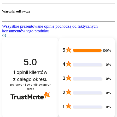
Wartości odżywcze
Wszystkie prezentowane opinie pochodzą od faktycznych
konsumentów tego produktu.
5
100%
5.0
4
0%
1
opinii klientów
3
z całego okresu
0%
zebranych i zweryfikowanych
przez
2
0%
1
0%