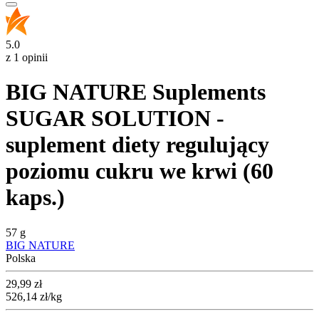
5.0
z 1 opinii
BIG NATURE Suplements
SUGAR SOLUTION -
suplement diety regulujący
poziomu cukru we krwi (60
kaps.)
57 g
BIG NATURE
Polska
Cena
29,99
zł
526,14
zł
/kg