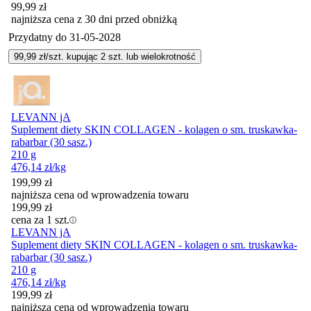
99,99
zł
najniższa cena z 30 dni przed obniżką
Przydatny do
31-05-2028
99,99
zł/szt. kupując
2
szt.
lub wielokrotność
LEVANN jA
Suplement diety SKIN COLLAGEN - kolagen o sm. truskawka-
rabarbar (30 sasz.)
210 g
476,14
zł
/kg
199,99
zł
najniższa cena od wprowadzenia towaru
199,99
zł
cena za 1 szt.
LEVANN jA
Suplement diety SKIN COLLAGEN - kolagen o sm. truskawka-
rabarbar (30 sasz.)
210 g
476,14
zł
/kg
199,99
zł
najniższa cena od wprowadzenia towaru