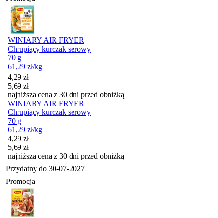
WINIARY AIR FRYER
Chrupiący kurczak serowy
70 g
61,29
zł
/kg
Cena promocyjna
4,29
zł
5,69
zł
najniższa cena z 30 dni przed obniżką
WINIARY AIR FRYER
Chrupiący kurczak serowy
70 g
61,29
zł
/kg
Cena promocyjna
4,29
zł
5,69
zł
najniższa cena z 30 dni przed obniżką
Przydatny do
30-07-2027
Promocja