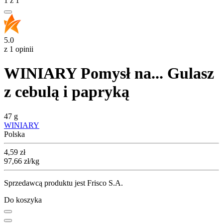
1
z
1
5.0
z 1 opinii
WINIARY Pomysł na... Gulasz
z cebulą i papryką
47 g
WINIARY
Polska
Cena
4,59
zł
97,66
zł
/kg
Sprzedawcą produktu jest Frisco S.A.
Do koszyka