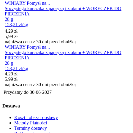
WINIARY Pomysł na...
Soczystego kurczaka z papryką i ziołami + WORECZEK DO
PIECZENIA
28 g
153,21
zł
/kg
Cena promocyjna
4,29
zł
5,99
zł
najniższa cena z 30 dni przed obniżką
WINIARY Pomysł na...
Soczystego kurczaka z papryką i ziołami + WORECZEK DO
PIECZENIA
28 g
153,21
zł
/kg
Cena promocyjna
4,29
zł
5,99
zł
najniższa cena z 30 dni przed obniżką
Przydatny do
30-06-2027
Dostawa
Koszt i obszar dostawy
Metody Płatności
Terminy dostawy