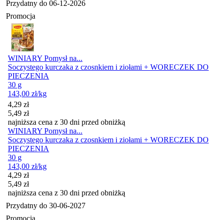
Przydatny do
06-12-2026
Promocja
WINIARY Pomysł na...
Soczystego kurczaka z czosnkiem i ziołami + WORECZEK DO
PIECZENIA
30 g
143,00
zł
/kg
Cena promocyjna
4,29
zł
5,49
zł
najniższa cena z 30 dni przed obniżką
WINIARY Pomysł na...
Soczystego kurczaka z czosnkiem i ziołami + WORECZEK DO
PIECZENIA
30 g
143,00
zł
/kg
Cena promocyjna
4,29
zł
5,49
zł
najniższa cena z 30 dni przed obniżką
Przydatny do
30-06-2027
Promocja