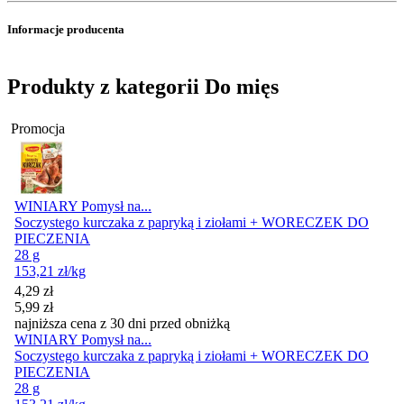
Informacje producenta
Produkty z kategorii Do mięs
Promocja
WINIARY Pomysł na...
Soczystego kurczaka z papryką i ziołami + WORECZEK DO
PIECZENIA
28 g
153,21
zł
/kg
Cena promocyjna
4,29
zł
5,99
zł
najniższa cena z 30 dni przed obniżką
WINIARY Pomysł na...
Soczystego kurczaka z papryką i ziołami + WORECZEK DO
PIECZENIA
28 g