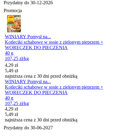
Przydatny do
30-12-2026
Promocja
WINIARY Pomysł na...
Kotleciki schabowe w sosie z zielonym pieprzem +
WORECZEK DO PIECZENIA
40 g
107,25
zł
/kg
Cena promocyjna
4,29
zł
5,49
zł
najniższa cena z 30 dni przed obniżką
WINIARY Pomysł na...
Kotleciki schabowe w sosie z zielonym pieprzem +
WORECZEK DO PIECZENIA
40 g
107,25
zł
/kg
Cena promocyjna
4,29
zł
5,49
zł
najniższa cena z 30 dni przed obniżką
Przydatny do
30-06-2027