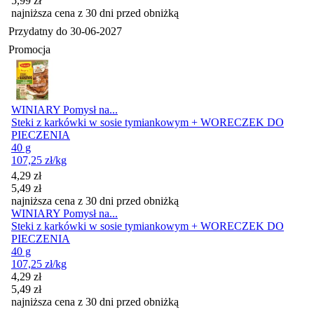
5,99
zł
najniższa cena z 30 dni przed obniżką
Przydatny do
30-06-2027
Promocja
WINIARY Pomysł na...
Steki z karkówki w sosie tymiankowym + WORECZEK DO
PIECZENIA
40 g
107,25
zł
/kg
Cena promocyjna
4,29
zł
5,49
zł
najniższa cena z 30 dni przed obniżką
WINIARY Pomysł na...
Steki z karkówki w sosie tymiankowym + WORECZEK DO
PIECZENIA
40 g
107,25
zł
/kg
Cena promocyjna
4,29
zł
5,49
zł
najniższa cena z 30 dni przed obniżką