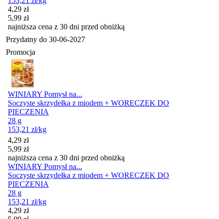
153,21
zł
/kg
Cena promocyjna
4,29
zł
5,99
zł
najniższa cena z 30 dni przed obniżką
Przydatny do
30-06-2027
Promocja
WINIARY Pomysł na...
Soczyste skrzydełka z miodem + WORECZEK DO
PIECZENIA
28 g
153,21
zł
/kg
Cena promocyjna
4,29
zł
5,99
zł
najniższa cena z 30 dni przed obniżką
WINIARY Pomysł na...
Soczyste skrzydełka z miodem + WORECZEK DO
PIECZENIA
28 g
153,21
zł
/kg
Cena promocyjna
4,29
zł