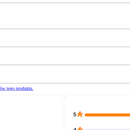
ów tego produktu.
5
4