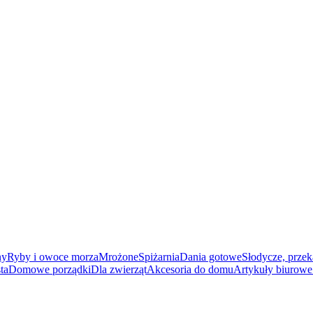
ny
Ryby i owoce morza
Mrożone
Spiżarnia
Dania gotowe
Słodycze, przek
ta
Domowe porządki
Dla zwierząt
Akcesoria do domu
Artykuły biurowe 