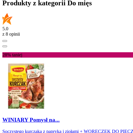
Produkty z kategorii Do mięs
5.0
z 8 opinii
28%
taniej
WINIARY Pomysł na...
Soczystego kurczaka z papryką i ziołami + WORECZEK DO PIE