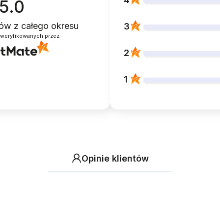
5.0
ntów
z całego okresu
3
zweryfikowanych przez
2
1
Opinie klientów