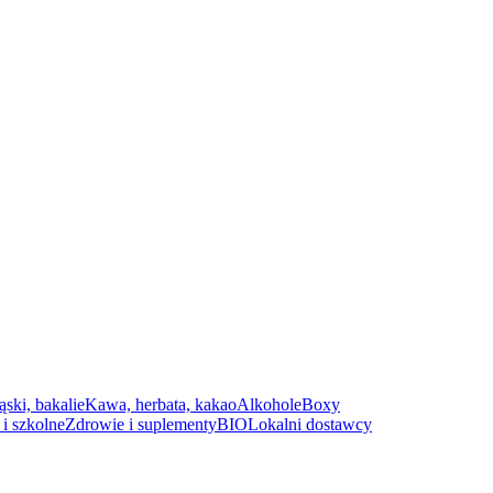
ąski, bakalie
Kawa, herbata, kakao
Alkohole
Boxy
i szkolne
Zdrowie i suplementy
BIO
Lokalni dostawcy