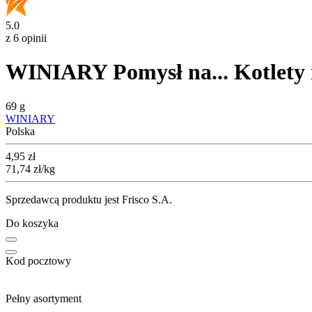
5.0
z 6 opinii
WINIARY Pomysł na... Kotlety 
69 g
WINIARY
Polska
Cena
4,95
zł
71,74
zł
/kg
Sprzedawcą produktu jest Frisco S.A.
Do koszyka
Kod pocztowy
Pełny asortyment