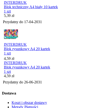
INTERDRUK
Blok techniczny A4 biały 10 kartek
1 szt
Cena
5,39
zł
Przydatny do
17-04-2031
INTERDRUK
Blok rysunkowy A4 20 kartek
1 szt
Cena
4,59
zł
INTERDRUK
Blok rysunkowy A4 20 kartek
1 szt
Cena
4,59
zł
Przydatny do
26-06-2031
Dostawa
Koszt i obszar dostawy
Metody Płatności