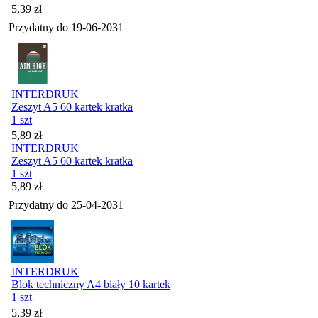
Cena
5,39
zł
Przydatny do
19-06-2031
INTERDRUK
Zeszyt A5 60 kartek kratka
1 szt
Cena
5,89
zł
INTERDRUK
Zeszyt A5 60 kartek kratka
1 szt
Cena
5,89
zł
Przydatny do
25-04-2031
INTERDRUK
Blok techniczny A4 biały 10 kartek
1 szt
Cena
5,39
zł