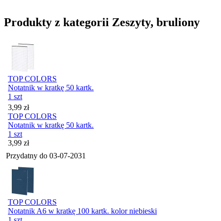
Produkty z kategorii Zeszyty, bruliony
TOP COLORS
Notatnik w kratkę 50 kartk.
1 szt
Cena
3,99
zł
TOP COLORS
Notatnik w kratkę 50 kartk.
1 szt
Cena
3,99
zł
Przydatny do
03-07-2031
TOP COLORS
Notatnik A6 w kratkę 100 kartk. kolor niebieski
1 szt