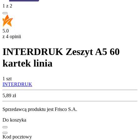
1
z
2
5.0
z 4 opinii
INTERDRUK Zeszyt A5 60
kartek linia
1 szt
INTERDRUK
Cena
5,89
zł
Sprzedawcą produktu jest Frisco S.A.
Do koszyka
Kod pocztowy