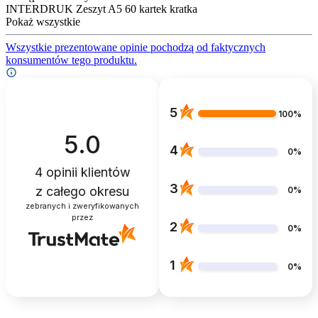
INTERDRUK Zeszyt A5 60 kartek kratka
Pokaż wszystkie
Wszystkie prezentowane opinie pochodzą od faktycznych
konsumentów tego produktu.
5
100%
5.0
4
0%
4
opinii klientów
3
z całego okresu
0%
zebranych i zweryfikowanych
przez
2
0%
1
0%