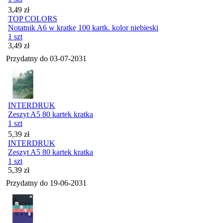
Cena
3,49
zł
TOP COLORS
Notatnik A6 w kratkę 100 kartk. kolor niebieski
1 szt
Cena
3,49
zł
Przydatny do
03-07-2031
INTERDRUK
Zeszyt A5 80 kartek kratka
1 szt
Cena
5,39
zł
INTERDRUK
Zeszyt A5 80 kartek kratka
1 szt
Cena
5,39
zł
Przydatny do
19-06-2031