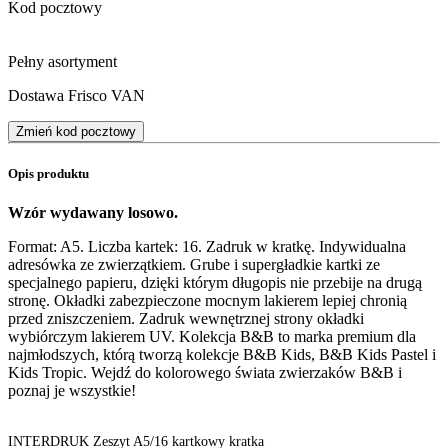
Kod pocztowy
Pełny asortyment
Dostawa Frisco VAN
Zmień kod pocztowy
Opis produktu
Wzór wydawany losowo.
Format: A5. Liczba kartek: 16. Zadruk w kratkę. Indywidualna
adresówka ze zwierzątkiem. Grube i supergładkie kartki ze
specjalnego papieru, dzięki którym długopis nie przebije na drugą
stronę. Okładki zabezpieczone mocnym lakierem lepiej chronią
przed zniszczeniem. Zadruk wewnętrznej strony okładki
wybiórczym lakierem UV. Kolekcja B&B to marka premium dla
najmłodszych, którą tworzą kolekcje B&B Kids, B&B Kids Pastel i
Kids Tropic. Wejdź do kolorowego świata zwierzaków B&B i
poznaj je wszystkie!
INTERDRUK Zeszyt A5/16 kartkowy kratka