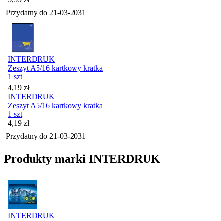
Przydatny do
21-03-2031
INTERDRUK
Zeszyt A5/16 kartkowy kratka
1 szt
Cena
4,19
zł
INTERDRUK
Zeszyt A5/16 kartkowy kratka
1 szt
Cena
4,19
zł
Przydatny do
21-03-2031
Produkty marki INTERDRUK
INTERDRUK