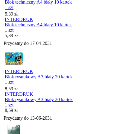
Blok techniczny A4 biały 10 kartek
1 szt
Cena
5,39
zł
INTERDRUK
Blok techniczny A4 biały 10 kartek
1 szt
Cena
5,39
zł
Przydatny do
17-04-2031
INTERDRUK
Blok rysunkowy A3 biały 20 kartek
1 szt
Cena
8,59
zł
INTERDRUK
Blok rysunkowy A3 biały 20 kartek
1 szt
Cena
8,59
zł
Przydatny do
13-06-2031