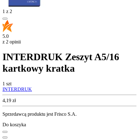
1
z
2
5.0
z 2 opinii
INTERDRUK Zeszyt A5/16
kartkowy kratka
1 szt
INTERDRUK
Cena
4,19
zł
Sprzedawcą produktu jest Frisco S.A.
Do koszyka