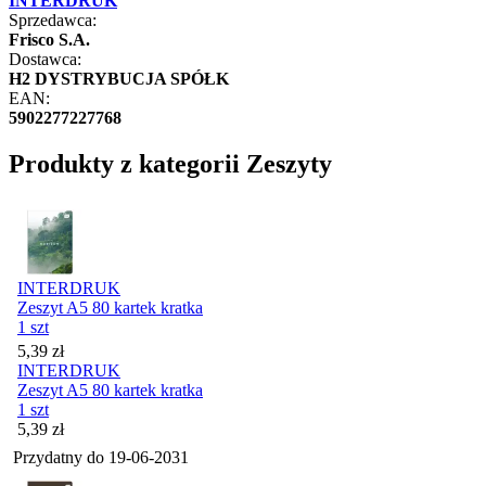
INTERDRUK
Sprzedawca:
Frisco S.A.
Dostawca:
H2 DYSTRYBUCJA SPÓŁK
EAN:
5902277227768
Produkty z kategorii Zeszyty
INTERDRUK
Zeszyt A5 80 kartek kratka
1 szt
Cena
5,39
zł
INTERDRUK
Zeszyt A5 80 kartek kratka
1 szt
Cena
5,39
zł
Przydatny do
19-06-2031