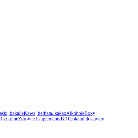
ąski, bakalie
Kawa, herbata, kakao
Alkohole
Boxy
i szkolne
Zdrowie i suplementy
BIO
Lokalni dostawcy