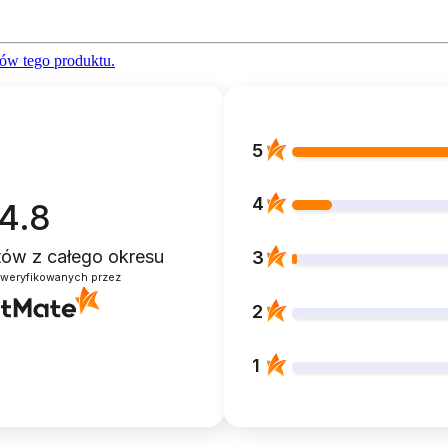
ów tego produktu.
5
4
4.8
ntów
z całego okresu
3
zweryfikowanych przez
2
1