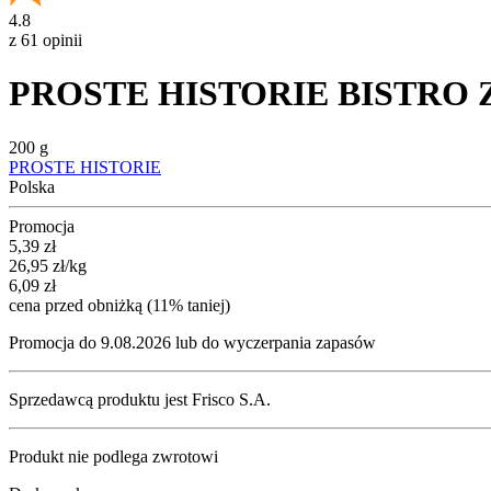
4.8
z 61 opinii
PROSTE HISTORIE BISTRO Zapi
200 g
PROSTE HISTORIE
Polska
Promocja
Cena promocyjna
5,39
zł
26,95
zł
/kg
6,09
zł
cena przed obniżką (11% taniej)
Promocja do 9.08.2026 lub do wyczerpania zapasów
Sprzedawcą produktu jest Frisco S.A.
Produkt nie podlega zwrotowi