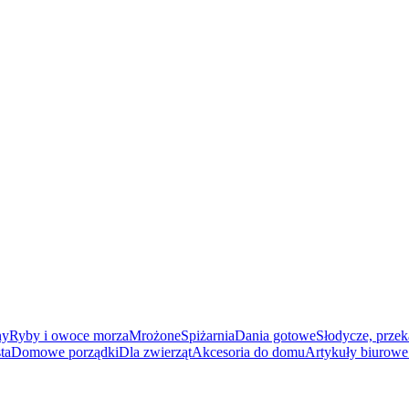
ny
Ryby i owoce morza
Mrożone
Spiżarnia
Dania gotowe
Słodycze, przek
ta
Domowe porządki
Dla zwierząt
Akcesoria do domu
Artykuły biurowe 