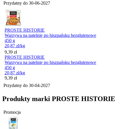
Przydatny do
30-06-2027
PROSTE HISTORIE
Warzywa na patelnię po hiszpańsku bezglutenowe
450 g
20,87
zł
/kg
Cena
9,39
zł
PROSTE HISTORIE
Warzywa na patelnię po hiszpańsku bezglutenowe
450 g
20,87
zł
/kg
Cena
9,39
zł
Przydatny do
30-04-2027
Produkty marki PROSTE HISTORIE
Promocja