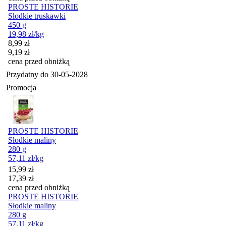
PROSTE HISTORIE
Słodkie truskawki
450 g
19,98
zł
/kg
Cena promocyjna
8,99
zł
9,19
zł
cena przed obniżką
Przydatny do
30-05-2028
Promocja
PROSTE HISTORIE
Słodkie maliny
280 g
57,11
zł
/kg
Cena promocyjna
15,99
zł
17,39
zł
cena przed obniżką
PROSTE HISTORIE
Słodkie maliny
280 g
57,11
zł
/kg