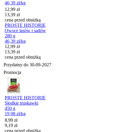
46,39
zł
/kg
Cena promocyjna
12,99
zł
13,39
zł
cena przed obniżką
PROSTE HISTORIE
Owoce lasów i sadów
280 g
46,39
zł
/kg
Cena promocyjna
12,99
zł
13,39
zł
cena przed obniżką
Przydatny do
30-09-2027
Promocja
PROSTE HISTORIE
Słodkie truskawki
450 g
19,98
zł
/kg
Cena promocyjna
8,99
zł
9,19
zł
cena przed obniżką