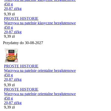
450 g
20,87
zł
/kg
Cena
9,39
zł
PROSTE HISTORIE
Warzywa na patelnię klasyczne bezglutenowe
450 g
20,87
zł
/kg
Cena
9,39
zł
Przydatny do
30-08-2027
PROSTE HISTORIE
Warzywa na patelnię orientalne bezglutenowe
450 g
20,87
zł
/kg
Cena
9,39
zł
PROSTE HISTORIE
Warzywa na patelnię orientalne bezglutenowe
450 g
20,87
zł
/kg
Cena
9,39
zł