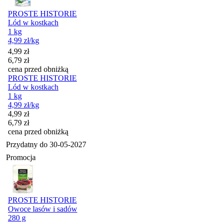
PROSTE HISTORIE
Lód w kostkach
1 kg
4,99
zł
/kg
Cena promocyjna
4,99
zł
6,79
zł
cena przed obniżką
PROSTE HISTORIE
Lód w kostkach
1 kg
4,99
zł
/kg
Cena promocyjna
4,99
zł
6,79
zł
cena przed obniżką
Przydatny do
30-05-2027
Promocja
PROSTE HISTORIE
Owoce lasów i sadów
280 g