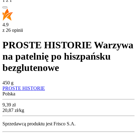
1
z
1
4.9
z 26 opinii
PROSTE HISTORIE Warzywa
na patelnię po hiszpańsku
bezglutenowe
450 g
PROSTE HISTORIE
Polska
Cena
9,39
zł
20,87
zł
/kg
Sprzedawcą produktu jest Frisco S.A.