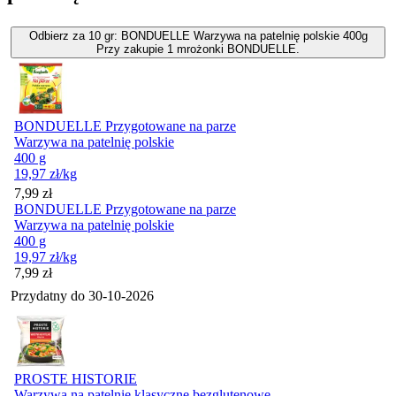
Odbierz za 10 gr: BONDUELLE Warzywa na patelnię polskie 400g
Przy zakupie 1 mrożonki BONDUELLE.
BONDUELLE Przygotowane na parze
Warzywa na patelnię polskie
400 g
19,97
zł
/kg
Cena
7,99
zł
BONDUELLE Przygotowane na parze
Warzywa na patelnię polskie
400 g
19,97
zł
/kg
Cena
7,99
zł
Przydatny do
30-10-2026
PROSTE HISTORIE
Warzywa na patelnię klasyczne bezglutenowe