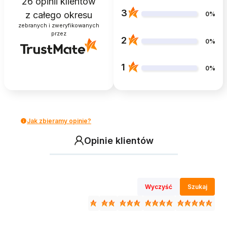
26
opinii klientów
3
z całego okresu
0%
zebranych i zweryfikowanych
przez
2
0%
1
0%
Jak zbieramy opinie?
Opinie klientów
Wyczyść
Szukaj