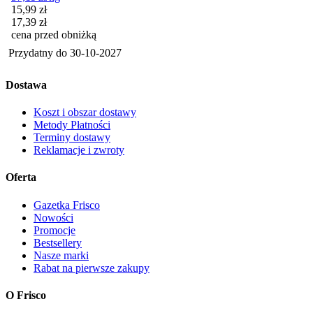
Cena promocyjna
15,99
zł
17,39
zł
cena przed obniżką
Przydatny do
30-10-2027
Dostawa
Koszt i obszar dostawy
Metody Płatności
Terminy dostawy
Reklamacje i zwroty
Oferta
Gazetka Frisco
Nowości
Promocje
Bestsellery
Nasze marki
Rabat na pierwsze zakupy
O Frisco