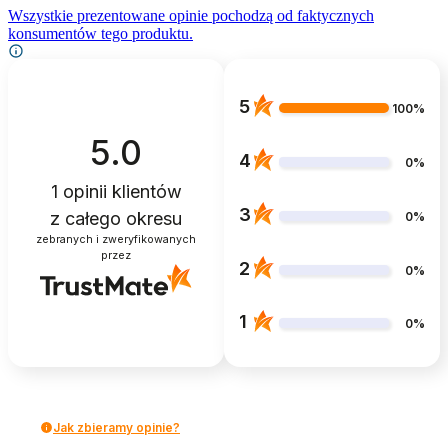
Wszystkie prezentowane opinie pochodzą od faktycznych
konsumentów tego produktu.
5
100%
5.0
4
0%
1
opinii klientów
3
z całego okresu
0%
zebranych i zweryfikowanych
przez
2
0%
1
0%
Jak zbieramy opinie?