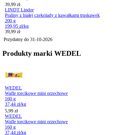
Cena
39,99
zł
LINDT Lindor
Praliny z białej czekolady z kawałkami truskawek
200 g
199,95
zł
/kg
Cena
39,99
zł
Przydatny do
31-10-2026
Produkty marki WEDEL
WEDEL
Wafle torcikowe mini orzechowe
160 g
37,44
zł
/kg
Cena
5,99
zł
WEDEL
Wafle torcikowe mini orzechowe
160 g
37,44
zł
/kg