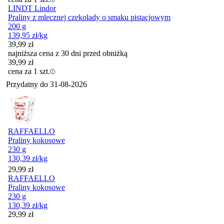
LINDT Lindor
Praliny z mlecznej czekolady o smaku pistacjowym
200 g
139,95
zł
/kg
39,99
zł
najniższa cena z 30 dni przed obniżką
39,99
zł
cena za 1 szt.
Przydatny do
31-08-2026
RAFFAELLO
Praliny kokosowe
230 g
130,39
zł
/kg
Cena
29,99
zł
RAFFAELLO
Praliny kokosowe
230 g
130,39
zł
/kg
Cena
29,99
zł