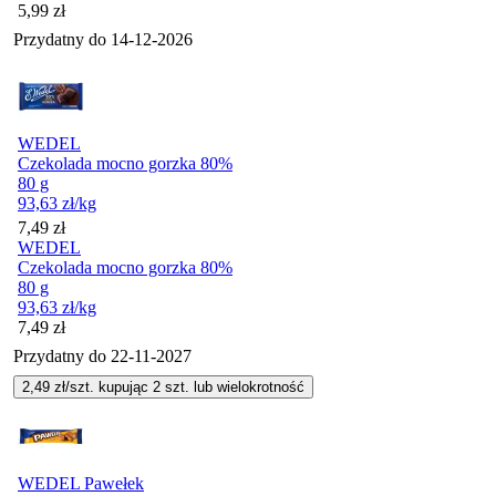
Cena
5,99
zł
Przydatny do
14-12-2026
WEDEL
Czekolada mocno gorzka 80%
80 g
93,63
zł
/kg
Cena
7,49
zł
WEDEL
Czekolada mocno gorzka 80%
80 g
93,63
zł
/kg
Cena
7,49
zł
Przydatny do
22-11-2027
2,49
zł/szt. kupując
2
szt.
lub wielokrotność
WEDEL Pawełek