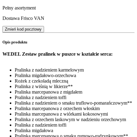
Pełny asortyment
Dostawa Frisco VAN
Zmień kod pocztowy
Opis produktu
WEDEL Zestaw pralinek w puszce w kształcie serca:
Pralinka z nadzieniem karmelowym
Pralinka migdałowo-orzechowa
Rożek z czekoladą mleczną
Pralinka z wiśnią w likierze**
Pralinka marcepanowa z migdałem
Pralinka z nadzieniem toffi
Pralinka z nadzieniem o smaku truflowo-pomarańczowym**
Pralinka marcepanowa z orzechem włoskim
Pralinka marcepanowa z wiórkami kokosowymi
Pralinka z orzechem laskowym w nadzieniu orzechowym
Pralinka z nadzieniem toffi
Pralinka migdałowa
Pralinka marcepanowa o smaku rumowo-rodzynkowym**