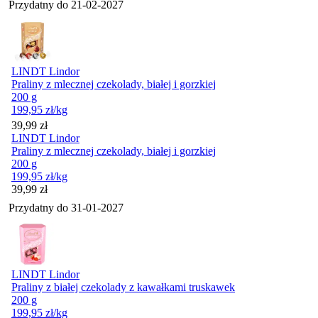
Przydatny do
21-02-2027
LINDT Lindor
Praliny z mlecznej czekolady, białej i gorzkiej
200 g
199,95
zł
/kg
Cena
39,99
zł
LINDT Lindor
Praliny z mlecznej czekolady, białej i gorzkiej
200 g
199,95
zł
/kg
Cena
39,99
zł
Przydatny do
31-01-2027
LINDT Lindor
Praliny z białej czekolady z kawałkami truskawek
200 g
199,95
zł
/kg