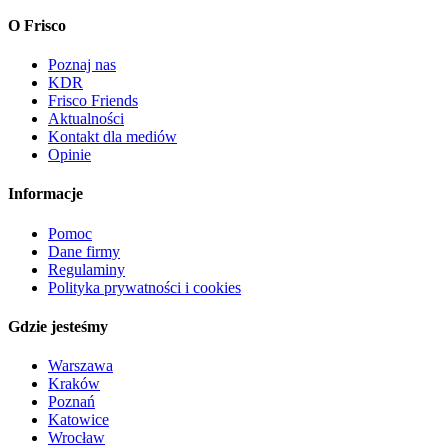
O Frisco
Poznaj nas
KDR
Frisco Friends
Aktualności
Kontakt dla mediów
Opinie
Informacje
Pomoc
Dane firmy
Regulaminy
Polityka prywatności i cookies
Gdzie jesteśmy
Warszawa
Kraków
Poznań
Katowice
Wrocław