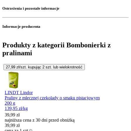
Ostrzeżenia i pozostałe informacje
Informacje producenta
Produkty z kategorii Bombonierki z
pralinami
27,99
zł/szt. kupując
2
szt.
lub wielokrotność
LINDT Lindor
Praliny z mlecznej czekolady o smaku pistacjowym
200 g
139,95
zł
/kg
39,99
zł
najniższa cena z 30 dni przed obniżką
39,99
zł
cena za 1 szt.