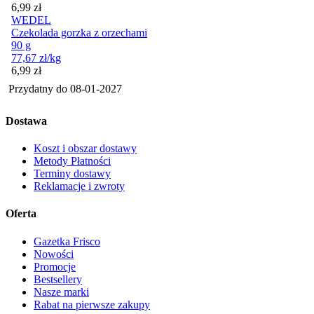
Cena
6,99
zł
WEDEL
Czekolada gorzka z orzechami
90 g
77,67
zł
/kg
Cena
6,99
zł
Przydatny do
08-01-2027
Dostawa
Koszt i obszar dostawy
Metody Płatności
Terminy dostawy
Reklamacje i zwroty
Oferta
Gazetka Frisco
Nowości
Promocje
Bestsellery
Nasze marki
Rabat na pierwsze zakupy