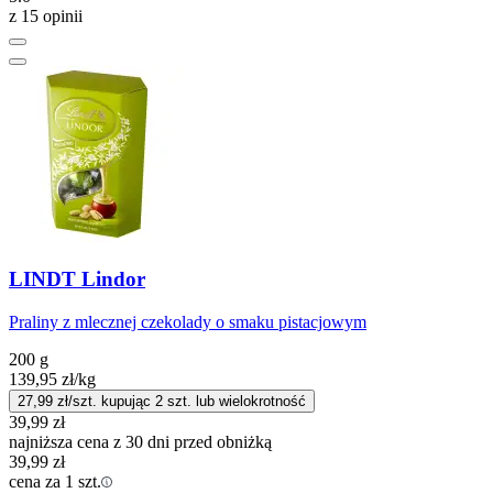
z 15 opinii
LINDT Lindor
Praliny z mlecznej czekolady o smaku pistacjowym
200 g
139,95
zł
/kg
27,99
zł/szt. kupując
2
szt.
lub wielokrotność
39,99
zł
najniższa cena z 30 dni przed obniżką
39,99
zł
cena za 1 szt.