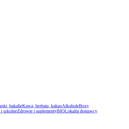
ąski, bakalie
Kawa, herbata, kakao
Alkohole
Boxy
i szkolne
Zdrowie i suplementy
BIO
Lokalni dostawcy