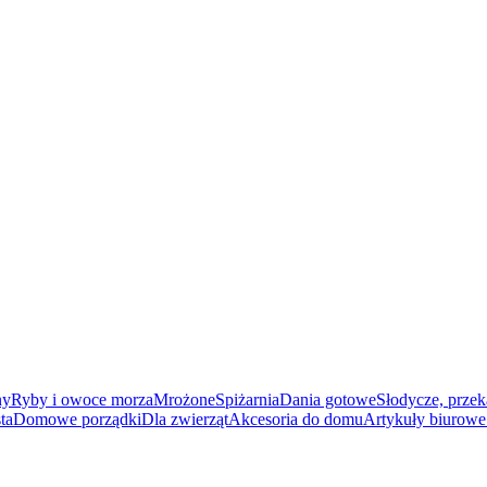
ny
Ryby i owoce morza
Mrożone
Spiżarnia
Dania gotowe
Słodycze, przek
ta
Domowe porządki
Dla zwierząt
Akcesoria do domu
Artykuły biurowe 