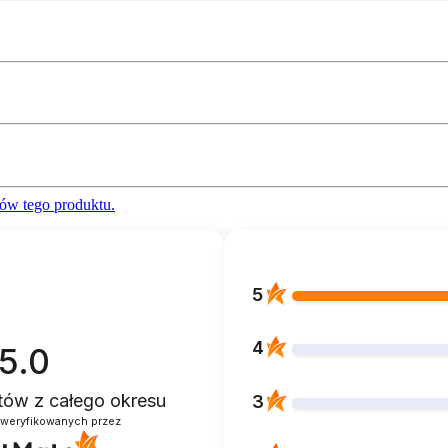
ów tego produktu.
5
4
5.0
ntów
z całego okresu
3
zweryfikowanych przez