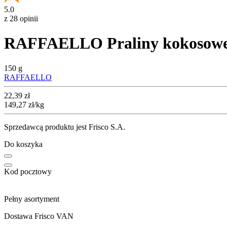
5.0
z 28 opinii
RAFFAELLO Praliny kokosow
150 g
RAFFAELLO
Cena
22,39
zł
149,27
zł
/kg
Sprzedawcą produktu jest Frisco S.A.
Do koszyka
Kod pocztowy
Pełny asortyment
Dostawa Frisco VAN