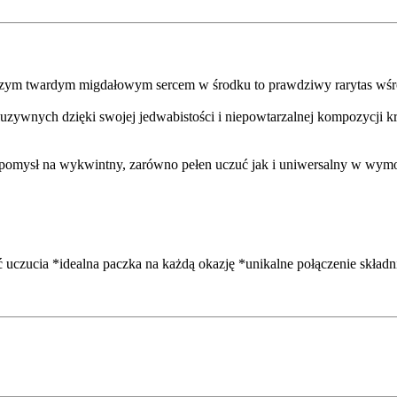
czym twardym migdałowym sercem w środku to prawdziwy rarytas wśr
uzywnych dzięki swojej jedwabistości i niepowtarzalnej kompozycji k
y pomysł na wykwintny, zarówno pełen uczuć jak i uniwersalny w wymow
 uczucia *idealna paczka na każdą okazję *unikalne połączenie skład