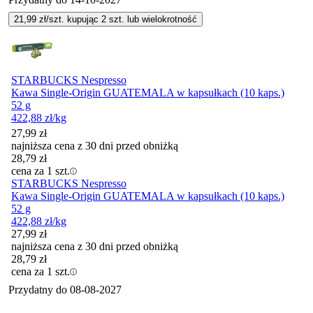
21,99
zł/szt. kupując
2
szt.
lub wielokrotność
STARBUCKS Nespresso
Kawa Single-Origin GUATEMALA w kapsułkach (10 kaps.)
52 g
422,88
zł
/kg
27,99
zł
najniższa cena z 30 dni przed obniżką
28,79
zł
cena za 1 szt.
STARBUCKS Nespresso
Kawa Single-Origin GUATEMALA w kapsułkach (10 kaps.)
52 g
422,88
zł
/kg
27,99
zł
najniższa cena z 30 dni przed obniżką
28,79
zł
cena za 1 szt.
Przydatny do
08-08-2027