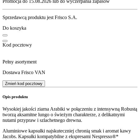
Promocja do 15.08.2026 lub do wyczerpania zapasów
Sprzedawcą produktu jest Frisco S.A.
Do koszyka
Kod pocztowy
Pełny asortyment
Dostawa Frisco VAN
Zmień kod pocztowy
Opis produktu
Wysokiej jakości ziarna Arabiki w połączeniu z intensywną Robustą
tworzą aksamitne lungo o świeżym charakterze, z delikatnymi
nutami przypraw i szlachetnego drewna.
Aluminiowe kapsułki najskuteczniej chronią smak i aromat kawy
Jacobs. Kapsułki kompatybilne z ekspresami Nespresso®*