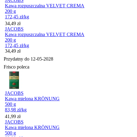
JACOBS
Kawa rozpuszczalna VELVET CREMA
200 g
172,45
zł
/kg
Cena
34,49
zł
JACOBS
Kawa rozpuszczalna VELVET CREMA
200 g
172,45
zł
/kg
Cena
34,49
zł
Przydatny do
12-05-2028
Frisco poleca
JACOBS
Kawa mielona KRÖNUNG
500 g
83,98
zł
/kg
Cena
41,99
zł
JACOBS
Kawa mielona KRÖNUNG
500 g