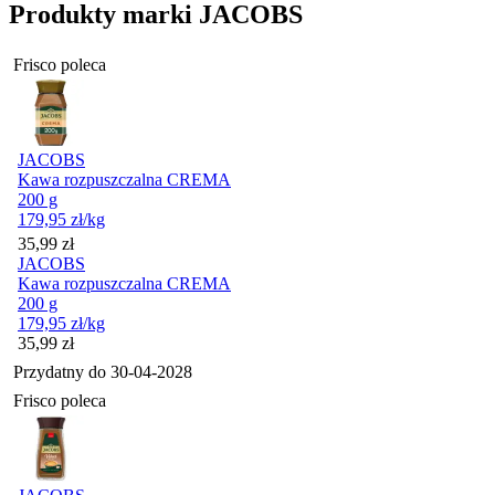
Produkty marki JACOBS
Frisco poleca
JACOBS
Kawa rozpuszczalna CREMA
200 g
179,95
zł
/kg
Cena
35,99
zł
JACOBS
Kawa rozpuszczalna CREMA
200 g
179,95
zł
/kg
Cena
35,99
zł
Przydatny do
30-04-2028
Frisco poleca