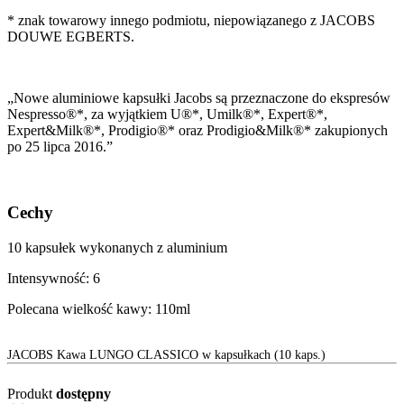
* znak towarowy innego podmiotu, niepowiązanego z JACOBS
DOUWE EGBERTS.
„Nowe aluminiowe kapsułki Jacobs są przeznaczone do ekspresów
Nespresso®*, za wyjątkiem U®*, Umilk®*, Expert®*,
Expert&Milk®*, Prodigio®* oraz Prodigio&Milk®* zakupionych
po 25 lipca 2016.”
Cechy
10 kapsułek wykonanych z aluminium
Intensywność: 6
Polecana wielkość kawy: 110ml
JACOBS Kawa LUNGO CLASSICO w kapsułkach (10 kaps.)
Produkt
dostępny