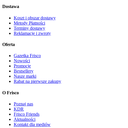
Dostawa
Koszt i obszar dostawy
Metody Płatności
Terminy dostawy
Reklamacje i zwroty
Oferta
Gazetka Frisco
Nowości
Promocje
Bestsellery
Nasze marki
Rabat na pierwsze zakupy
O Frisco
Poznaj nas
KDR
Frisco Friends
Aktualności
Kontakt dla mediów