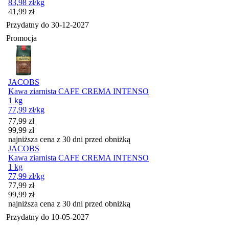
83,98
zł
/kg
Cena
41,99
zł
Przydatny do
30-12-2027
Promocja
JACOBS
Kawa ziarnista CAFE CREMA INTENSO
1 kg
77,99
zł
/kg
Cena promocyjna
77,99
zł
99,99
zł
najniższa cena z 30 dni przed obniżką
JACOBS
Kawa ziarnista CAFE CREMA INTENSO
1 kg
77,99
zł
/kg
Cena promocyjna
77,99
zł
99,99
zł
najniższa cena z 30 dni przed obniżką
Przydatny do
10-05-2027