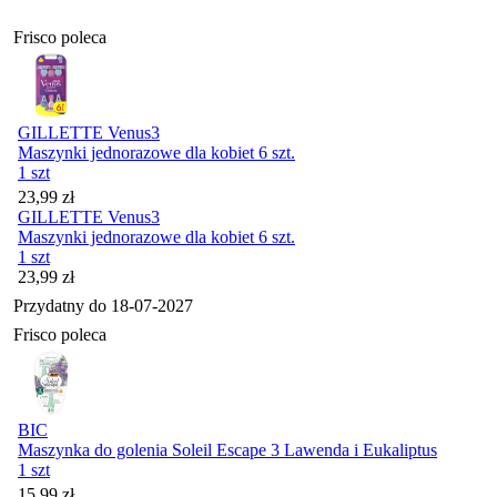
Frisco poleca
GILLETTE Venus3
Maszynki jednorazowe dla kobiet 6 szt.
1 szt
Cena
23,99
zł
GILLETTE Venus3
Maszynki jednorazowe dla kobiet 6 szt.
1 szt
Cena
23,99
zł
Przydatny do
18-07-2027
Frisco poleca
BIC
Maszynka do golenia Soleil Escape 3 Lawenda i Eukaliptus
1 szt
Cena
15,99
zł