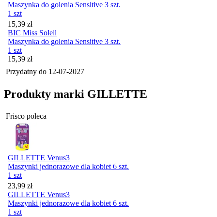
Maszynka do golenia Sensitive 3 szt.
1 szt
Cena
15,39
zł
BIC Miss Soleil
Maszynka do golenia Sensitive 3 szt.
1 szt
Cena
15,39
zł
Przydatny do
12-07-2027
Produkty marki GILLETTE
Frisco poleca
GILLETTE Venus3
Maszynki jednorazowe dla kobiet 6 szt.
1 szt
Cena
23,99
zł
GILLETTE Venus3
Maszynki jednorazowe dla kobiet 6 szt.
1 szt