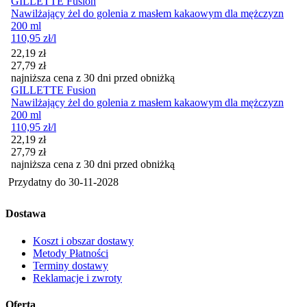
GILLETTE Fusion
Nawilżający żel do golenia z masłem kakaowym dla mężczyzn
200 ml
110,95
zł
/l
Cena promocyjna
22,19
zł
27,79
zł
najniższa cena z 30 dni przed obniżką
GILLETTE Fusion
Nawilżający żel do golenia z masłem kakaowym dla mężczyzn
200 ml
110,95
zł
/l
Cena promocyjna
22,19
zł
27,79
zł
najniższa cena z 30 dni przed obniżką
Przydatny do
30-11-2028
Dostawa
Koszt i obszar dostawy
Metody Płatności
Terminy dostawy
Reklamacje i zwroty
Oferta