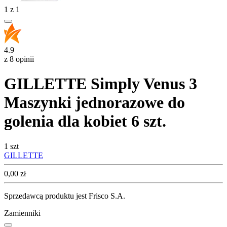
1
z
1
4.9
z 8 opinii
GILLETTE Simply Venus 3
Maszynki jednorazowe do
golenia dla kobiet 6 szt.
1 szt
GILLETTE
Cena
0,00
zł
Sprzedawcą produktu jest Frisco S.A.
Zamienniki