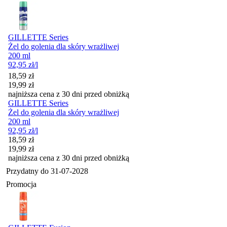
GILLETTE Series
Żel do golenia dla skóry wrażliwej
200 ml
92,95
zł
/l
Cena promocyjna
18,59
zł
19,99
zł
najniższa cena z 30 dni przed obniżką
GILLETTE Series
Żel do golenia dla skóry wrażliwej
200 ml
92,95
zł
/l
Cena promocyjna
18,59
zł
19,99
zł
najniższa cena z 30 dni przed obniżką
Przydatny do
31-07-2028
Promocja