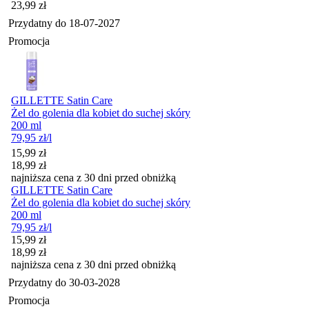
Cena
23,99
zł
Przydatny do
18-07-2027
Promocja
GILLETTE Satin Care
Żel do golenia dla kobiet do suchej skóry
200 ml
79,95
zł
/l
Cena promocyjna
15,99
zł
18,99
zł
najniższa cena z 30 dni przed obniżką
GILLETTE Satin Care
Żel do golenia dla kobiet do suchej skóry
200 ml
79,95
zł
/l
Cena promocyjna
15,99
zł
18,99
zł
najniższa cena z 30 dni przed obniżką
Przydatny do
30-03-2028
Promocja