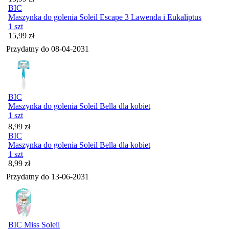
BIC
Maszynka do golenia Soleil Escape 3 Lawenda i Eukaliptus
1 szt
Cena
15,99
zł
Przydatny do
08-04-2031
BIC
Maszynka do golenia Soleil Bella dla kobiet
1 szt
Cena
8,99
zł
BIC
Maszynka do golenia Soleil Bella dla kobiet
1 szt
Cena
8,99
zł
Przydatny do
13-06-2031
BIC Miss Soleil