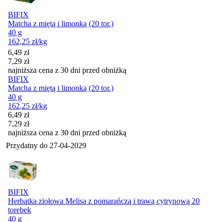
BIFIX
Matcha z miętą i limonką (20 tor.)
40 g
162,25
zł
/kg
Cena promocyjna
6,49
zł
7,29
zł
najniższa cena z 30 dni przed obniżką
BIFIX
Matcha z miętą i limonką (20 tor.)
40 g
162,25
zł
/kg
Cena promocyjna
6,49
zł
7,29
zł
najniższa cena z 30 dni przed obniżką
Przydatny do
27-04-2029
BIFIX
Herbatka ziołowa Melisa z pomarańczą i trawą cytrynową 20
torebek
40 g