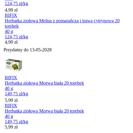
124,75
zł
/kg
Cena
4,99
zł
BIFIX
Herbatka ziołowa Melisa z pomarańczą i trawą cytrynową 20
torebek
40 g
124,75
zł
/kg
Cena
4,99
zł
Przydatny do
13-05-2028
BIFIX
Herbatka ziołowa Morwa biała 20 torebek
40 g
149,75
zł
/kg
Cena
5,99
zł
BIFIX
Herbatka ziołowa Morwa biała 20 torebek
40 g
149,75
zł
/kg
Cena
5,99
zł