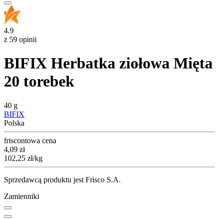
4.9
z 59 opinii
BIFIX Herbatka ziołowa Mięta
20 torebek
40 g
BIFIX
Polska
friscontowa cena
Cena
4,09
zł
102,25
zł
/kg
Sprzedawcą produktu jest Frisco S.A.
Zamienniki