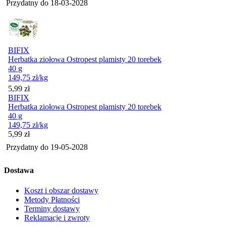
Przydatny do
18-03-2028
BIFIX
Herbatka ziołowa Ostropest plamisty 20 torebek
40 g
149,75
zł
/kg
Cena
5,99
zł
BIFIX
Herbatka ziołowa Ostropest plamisty 20 torebek
40 g
149,75
zł
/kg
Cena
5,99
zł
Przydatny do
19-05-2028
Dostawa
Koszt i obszar dostawy
Metody Płatności
Terminy dostawy
Reklamacje i zwroty