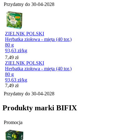
Przydatny do
30-04-2028
ZIELNIK POLSKI
Herbatka ziołowa - mięta (40 tor.)
80 g
93,63
zł
/kg
Cena
7,49
zł
ZIELNIK POLSKI
Herbatka ziołowa - mięta (40 tor.)
80 g
93,63
zł
/kg
Cena
7,49
zł
Przydatny do
30-04-2028
Produkty marki BIFIX
Promocja