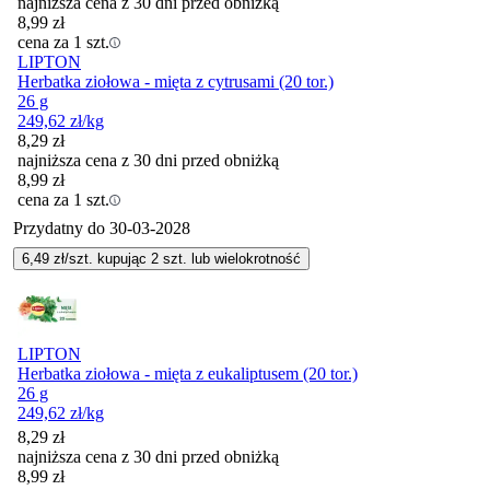
najniższa cena z 30 dni przed obniżką
8,99
zł
cena za 1 szt.
LIPTON
Herbatka ziołowa - mięta z cytrusami (20 tor.)
26 g
249,62
zł
/kg
8,29
zł
najniższa cena z 30 dni przed obniżką
8,99
zł
cena za 1 szt.
Przydatny do
30-03-2028
6,49
zł/szt. kupując
2
szt.
lub wielokrotność
LIPTON
Herbatka ziołowa - mięta z eukaliptusem (20 tor.)
26 g
249,62
zł
/kg
8,29
zł
najniższa cena z 30 dni przed obniżką
8,99
zł