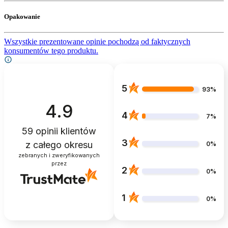
Opakowanie
Wszystkie prezentowane opinie pochodzą od faktycznych
konsumentów tego produktu.
5
93%
4.9
4
7%
59
opinii klientów
3
z całego okresu
0%
zebranych i zweryfikowanych
przez
2
0%
1
0%