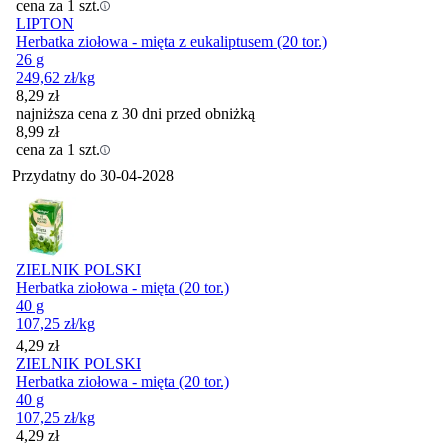
cena za 1 szt.
LIPTON
Herbatka ziołowa - mięta z eukaliptusem (20 tor.)
26 g
249,62
zł
/kg
8,29
zł
najniższa cena z 30 dni przed obniżką
8,99
zł
cena za 1 szt.
Przydatny do
30-04-2028
ZIELNIK POLSKI
Herbatka ziołowa - mięta (20 tor.)
40 g
107,25
zł
/kg
Cena
4,29
zł
ZIELNIK POLSKI
Herbatka ziołowa - mięta (20 tor.)
40 g
107,25
zł
/kg
Cena
4,29
zł