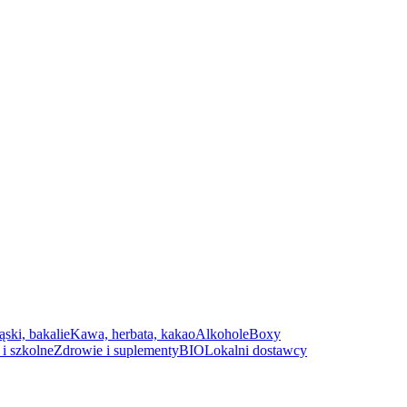
ąski, bakalie
Kawa, herbata, kakao
Alkohole
Boxy
i szkolne
Zdrowie i suplementy
BIO
Lokalni dostawcy