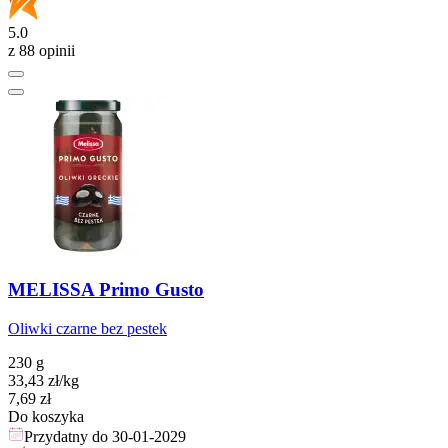
5.0
z 88 opinii
MELISSA Primo Gusto
Oliwki czarne bez pestek
230 g
33,43
zł
/kg
Cena
7,69
zł
Do koszyka
Przydatny do
30-01-2029