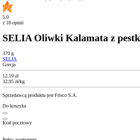
5.0
z 18 opinii
SELIA Oliwki Kalamata z pest
370 g
SELIA
Grecja
Cena
12,19
zł
32,95
zł
/kg
Sprzedawcą produktu jest Frisco S.A.
Do koszyka
Kod pocztowy
Pełny asortyment