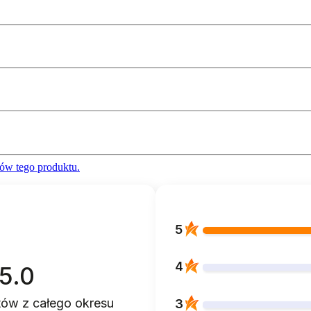
ów tego produktu.
5
4
5.0
ntów
z całego okresu
3