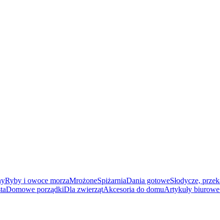
ny
Ryby i owoce morza
Mrożone
Spiżarnia
Dania gotowe
Słodycze, przek
ta
Domowe porządki
Dla zwierząt
Akcesoria do domu
Artykuły biurowe 