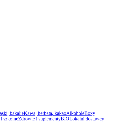
ąski, bakalie
Kawa, herbata, kakao
Alkohole
Boxy
i szkolne
Zdrowie i suplementy
BIO
Lokalni dostawcy