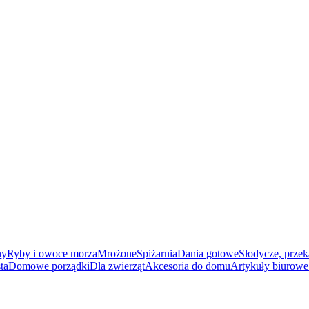
ny
Ryby i owoce morza
Mrożone
Spiżarnia
Dania gotowe
Słodycze, przek
ta
Domowe porządki
Dla zwierząt
Akcesoria do domu
Artykuły biurowe 