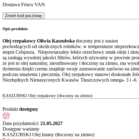
Dostawa Frisco VAN
Zmień kod pocztowy
Opis produktu
Olej rzepakowy
Oliwia Kaszubska
tłoczony jest z nasion
pochodzących od okolicznych rolników, w temperaturze nieprzekracz
stopni Celsjusza. Niepowtarzalny lekko orzechowy smak oleju i złot
są zasługą wysokiej jakości filtrów, których używamy w procesie pr
że jest to olej naturalny, nierafinowany i tłoczony na zimno, ma wyso
dymienia dzięki czemu znajduje swoje zastosowanie zarówno na zimn
podczas smażenia i pieczenia. Olej rzepakowy stanowi doskonałe źró
Niezbędnych Nienasyconych Kwasów Tłuszczowych omega- 3 i -6.
KASZUBSKI Olej rzepakowy (tłoczony na zimno)
Produkt
dostępny
Data przydatności:
21.05.2027
Dostępne warianty
KASZUBSKI Olej lniany (tłoczony na zimno)