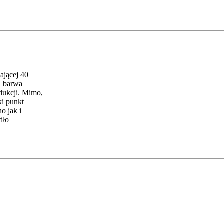
ającej 40
a barwa
odukcji. Mimo,
ki punkt
o jak i
dło