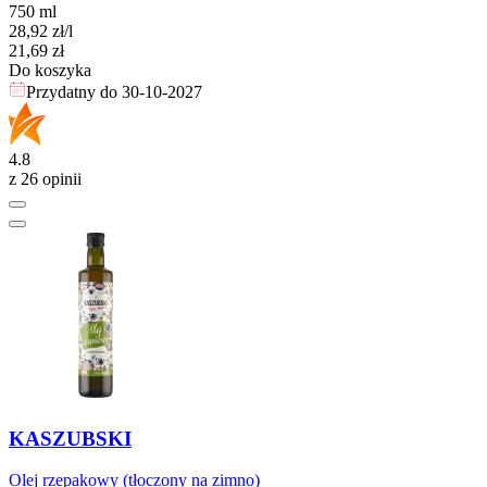
750 ml
28,92
zł
/l
Cena
21,69
zł
Do koszyka
Przydatny do
30-10-2027
4.8
z 26 opinii
KASZUBSKI
Olej rzepakowy (tłoczony na zimno)