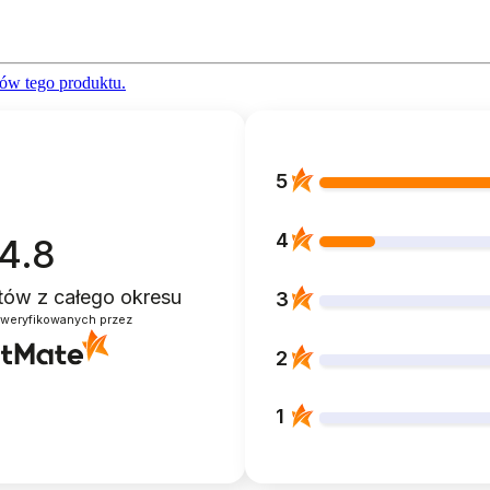
ów tego produktu.
5
4
4.8
ntów
z całego okresu
3
zweryfikowanych przez
2
1