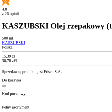
4.8
z 26 opinii
KASZUBSKI Olej rzepakowy (tł
500 ml
KASZUBSKI
Polska
Cena
15,39
zł
30,78
zł
/l
Sprzedawcą produktu jest Frisco S.A.
Do koszyka
Kod pocztowy
Pełny asortyment