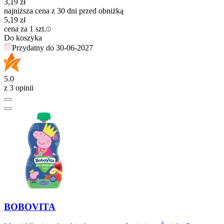
3,19
zł
najniższa cena z 30 dni przed obniżką
5,19
zł
cena za 1 szt.
Do koszyka
Przydatny do
30-06-2027
5.0
z 3 opinii
BOBOVITA