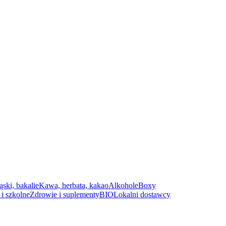
ąski, bakalie
Kawa, herbata, kakao
Alkohole
Boxy
i szkolne
Zdrowie i suplementy
BIO
Lokalni dostawcy