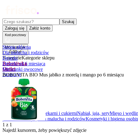
Czego szukasz?
Szukaj
Zaloguj się
Załóż konto
Kod pocztowy
Strona główna
Mój koszyk
0
,
00
zł
Dla malucha i rodziców
Kategorie
Kategorie sklepu
Deserki
Rabatówka
Deserki od 6 miesiąca
Outlet
Mieszanki owocowe
Promocje
BOBOVITA BIO Mus jabłko z morelą i mango po 6 miesiącu
Nowości
Kupony
Dla Biura
Warzywa i owoce
Z piekarni i cukierni
Nabiał, jaja, sery
Mięso i wędli
prezentowe
Napoje
Dla malucha i rodziców
Kosmetyki i higiena osobis
1
z
1
Najedź kursorem, żeby powiększyć zdjęcie