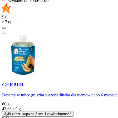
Przydatny do
30-06-2027
5.0
z 7 opinii
GERBER
Deserek w tubce gruszka suszona śliwka dla niemowląt po 6 miesiąc
80 g
43,63
zł
/kg
3,49
zł/szt. kupując
3
szt.
lub wielokrotność