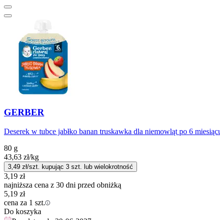
GERBER
Deserek w tubce jabłko banan truskawka dla niemowląt po 6 miesiąc
80 g
43,63
zł
/kg
3,49
zł/szt. kupując
3
szt.
lub wielokrotność
3,19
zł
najniższa cena z 30 dni przed obniżką
5,19
zł
cena za 1 szt.
Do koszyka