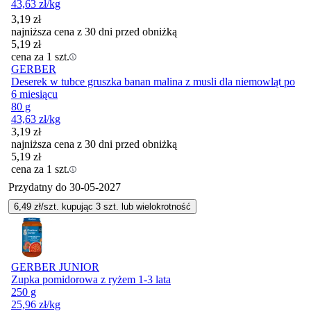
43,63
zł
/kg
3,19
zł
najniższa cena z 30 dni przed obniżką
5,19
zł
cena za 1 szt.
GERBER
Deserek w tubce gruszka banan malina z musli dla niemowląt po
6 miesiącu
80 g
43,63
zł
/kg
3,19
zł
najniższa cena z 30 dni przed obniżką
5,19
zł
cena za 1 szt.
Przydatny do
30-05-2027
6,49
zł/szt. kupując
3
szt.
lub wielokrotność
GERBER JUNIOR
Zupka pomidorowa z ryżem 1-3 lata
250 g
25,96
zł
/kg