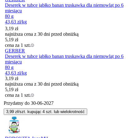
Deserek w tubce jabłko banan truskawka dla niemowląt po 6
miesiącu
80 g
43,63
zł
/kg
3,19
zł
najniższa cena z 30 dni przed obniżką
5,19
zł
cena za 1 szt.
GERBER
Deserek w tubce jabłko banan truskawka dla niemowląt po 6
miesiącu
80 g
43,63
zł
/kg
3,19
zł
najniższa cena z 30 dni przed obniżką
5,19
zł
cena za 1 szt.
Przydatny do
30-06-2027
3,99
zł/szt. kupując
4
szt.
lub wielokrotność