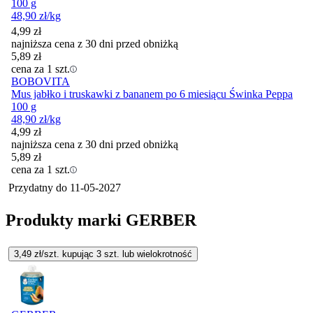
100 g
48,90
zł
/kg
4,99
zł
najniższa cena z 30 dni przed obniżką
5,89
zł
cena za 1 szt.
BOBOVITA
Mus jabłko i truskawki z bananem po 6 miesiącu Świnka Peppa
100 g
48,90
zł
/kg
4,99
zł
najniższa cena z 30 dni przed obniżką
5,89
zł
cena za 1 szt.
Przydatny do
11-05-2027
Produkty marki GERBER
3,49
zł/szt. kupując
3
szt.
lub wielokrotność