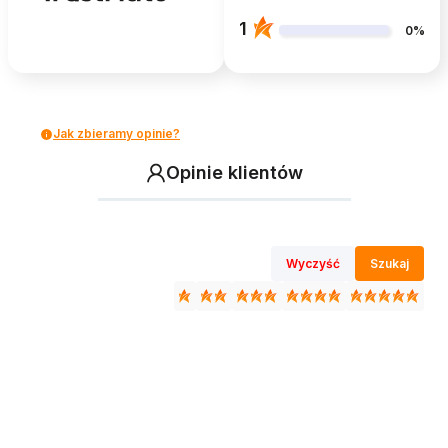
1
0%
Jak zbieramy opinie?
Opinie klientów
Wyczyść
Szukaj