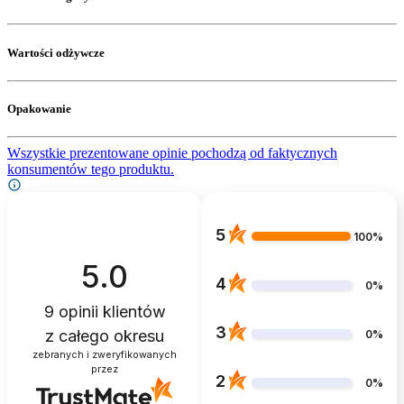
Wartości odżywcze
Opakowanie
Wszystkie prezentowane opinie pochodzą od faktycznych
konsumentów tego produktu.
5
100%
5.0
4
0%
9
opinii klientów
3
z całego okresu
0%
zebranych i zweryfikowanych
przez
2
0%