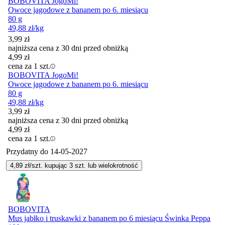
BOBOVITA JogoMi!
Owoce jagodowe z bananem po 6. miesiącu
80 g
49,88
zł
/kg
3,99
zł
najniższa cena z 30 dni przed obniżką
4,99
zł
cena za 1 szt.
BOBOVITA JogoMi!
Owoce jagodowe z bananem po 6. miesiącu
80 g
49,88
zł
/kg
3,99
zł
najniższa cena z 30 dni przed obniżką
4,99
zł
cena za 1 szt.
Przydatny do
14-05-2027
4,89
zł/szt. kupując
3
szt.
lub wielokrotność
BOBOVITA
Mus jabłko i truskawki z bananem po 6 miesiącu Świnka Peppa