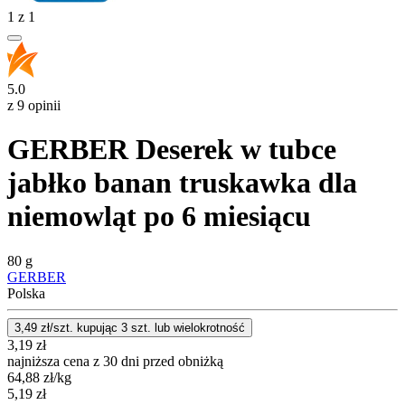
1
z
1
5.0
z 9 opinii
GERBER Deserek w tubce
jabłko banan truskawka dla
niemowląt po 6 miesiącu
80 g
GERBER
Polska
3,49
zł/szt. kupując
3
szt.
lub wielokrotność
3,19
zł
najniższa cena z 30 dni przed obniżką
64,88
zł
/kg
5,19
zł