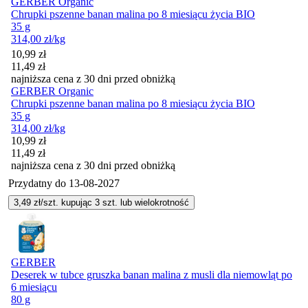
GERBER Organic
Chrupki pszenne banan malina po 8 miesiącu życia BIO
35 g
314,00
zł
/kg
Cena promocyjna
10,99
zł
11,49
zł
najniższa cena z 30 dni przed obniżką
GERBER Organic
Chrupki pszenne banan malina po 8 miesiącu życia BIO
35 g
314,00
zł
/kg
Cena promocyjna
10,99
zł
11,49
zł
najniższa cena z 30 dni przed obniżką
Przydatny do
13-08-2027
3,49
zł/szt. kupując
3
szt.
lub wielokrotność
GERBER
Deserek w tubce gruszka banan malina z musli dla niemowląt po
6 miesiącu
80 g