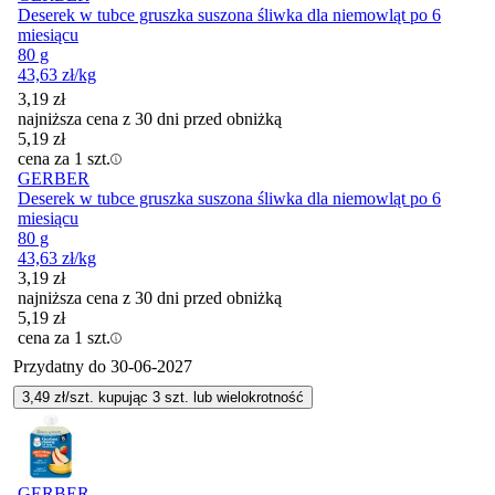
Deserek w tubce gruszka suszona śliwka dla niemowląt po 6
miesiącu
80 g
43,63
zł
/kg
3,19
zł
najniższa cena z 30 dni przed obniżką
5,19
zł
cena za 1 szt.
GERBER
Deserek w tubce gruszka suszona śliwka dla niemowląt po 6
miesiącu
80 g
43,63
zł
/kg
3,19
zł
najniższa cena z 30 dni przed obniżką
5,19
zł
cena za 1 szt.
Przydatny do
30-06-2027
3,49
zł/szt. kupując
3
szt.
lub wielokrotność
GERBER