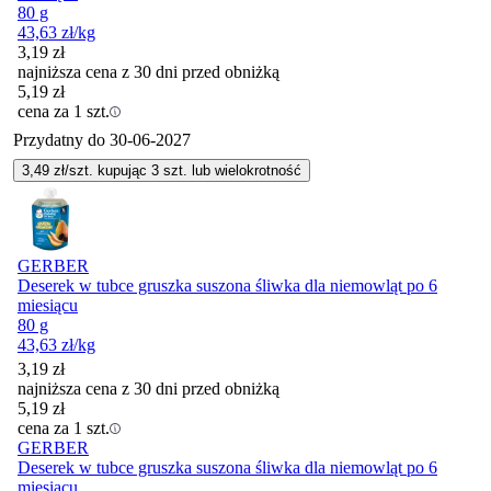
80 g
43,63
zł
/kg
3,19
zł
najniższa cena z 30 dni przed obniżką
5,19
zł
cena za 1 szt.
Przydatny do
30-06-2027
3,49
zł/szt. kupując
3
szt.
lub wielokrotność
GERBER
Deserek w tubce gruszka suszona śliwka dla niemowląt po 6
miesiącu
80 g
43,63
zł
/kg
3,19
zł
najniższa cena z 30 dni przed obniżką
5,19
zł
cena za 1 szt.
GERBER
Deserek w tubce gruszka suszona śliwka dla niemowląt po 6
miesiącu