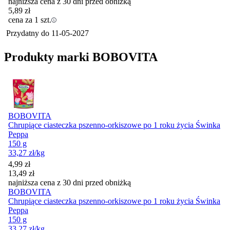
najniższa cena z 30 dni przed obniżką
5,89
zł
cena za 1 szt.
Przydatny do
11-05-2027
Produkty marki BOBOVITA
BOBOVITA
Chrupiące ciasteczka pszenno-orkiszowe po 1 roku życia Świnka
Peppa
150 g
33,27
zł
/kg
Cena promocyjna
4,99
zł
13,49
zł
najniższa cena z 30 dni przed obniżką
BOBOVITA
Chrupiące ciasteczka pszenno-orkiszowe po 1 roku życia Świnka
Peppa
150 g
33,27
zł
/kg