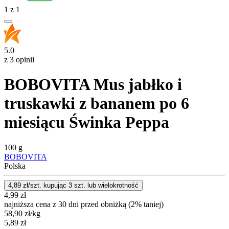
1
z
1
5.0
z 3 opinii
BOBOVITA Mus jabłko i
truskawki z bananem po 6
miesiącu Świnka Peppa
100 g
BOBOVITA
Polska
4,89
zł/szt. kupując
3
szt.
lub wielokrotność
4,99
zł
najniższa cena z 30 dni przed obniżką (2% taniej)
58,90
zł
/kg
5,89
zł