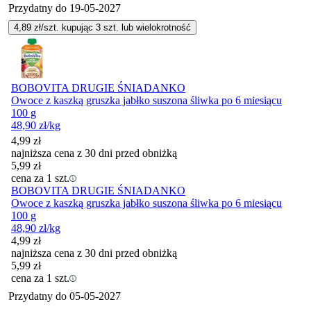
Przydatny do
19-05-2027
4,89
zł/szt. kupując
3
szt.
lub wielokrotność
BOBOVITA DRUGIE ŚNIADANKO
Owoce z kaszką gruszka jabłko suszona śliwka po 6 miesiącu
100 g
48,90
zł
/kg
4,99
zł
najniższa cena z 30 dni przed obniżką
5,99
zł
cena za 1 szt.
BOBOVITA DRUGIE ŚNIADANKO
Owoce z kaszką gruszka jabłko suszona śliwka po 6 miesiącu
100 g
48,90
zł
/kg
4,99
zł
najniższa cena z 30 dni przed obniżką
5,99
zł
cena za 1 szt.
Przydatny do
05-05-2027