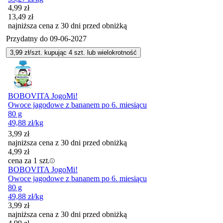
Cena promocyjna
4,99
zł
13,49
zł
najniższa cena z 30 dni przed obniżką
Przydatny do
09-06-2027
3,99
zł/szt. kupując
4
szt.
lub wielokrotność
BOBOVITA JogoMi!
Owoce jagodowe z bananem po 6. miesiącu
80 g
49,88
zł
/kg
3,99
zł
najniższa cena z 30 dni przed obniżką
4,99
zł
cena za 1 szt.
BOBOVITA JogoMi!
Owoce jagodowe z bananem po 6. miesiącu
80 g
49,88
zł
/kg
3,99
zł
najniższa cena z 30 dni przed obniżką