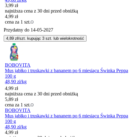
3,99
zł
najniższa cena z 30 dni przed obniżką
4,99
zł
cena za 1 szt.
Przydatny do
14-05-2027
4,89
zł/szt. kupując
3
szt.
lub wielokrotność
BOBOVITA
Mus jabłko i truskawki z bananem po 6 miesiącu Świnka Peppa
100 g
48,90
zł
/kg
4,99
zł
najniższa cena z 30 dni przed obniżką
5,89
zł
cena za 1 szt.
BOBOVITA
Mus jabłko i truskawki z bananem po 6 miesiącu Świnka Peppa
100 g
48,90
zł
/kg
4,99
zł