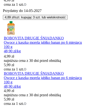
4,99
zł
cena za 1 szt.
Przydatny do
14-05-2027
4,89
zł/szt. kupując
3
szt.
lub wielokrotność
BOBOVITA DRUGIE ŚNIADANKO
Owoce z kaszką morela jabłko banan po 6 miesiącu
100 g
48,90
zł
/kg
4,99
zł
najniższa cena z 30 dni przed obniżką
5,99
zł
cena za 1 szt.
BOBOVITA DRUGIE ŚNIADANKO
Owoce z kaszką morela jabłko banan po 6 miesiącu
100 g
48,90
zł
/kg
4,99
zł
najniższa cena z 30 dni przed obniżką
5,99
zł
cena za 1 szt.