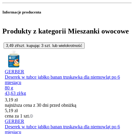
Informacje producenta
Produkty z kategorii Mieszanki owocowe
3,49
zł/szt. kupując
3
szt.
lub wielokrotność
GERBER
Deserek w tubce jabłko banan truskawka dla niemowląt po 6
miesiącu
80 g
43,63
zł
/kg
3,19
zł
najniższa cena z 30 dni przed obniżką
5,19
zł
cena za 1 szt.
GERBER
Deserek w tubce jabłko banan truskawka dla niemowląt po 6
miesiącu