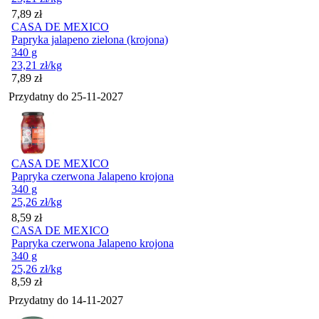
Cena
7,89
zł
CASA DE MEXICO
Papryka jalapeno zielona (krojona)
340 g
23,21
zł
/kg
Cena
7,89
zł
Przydatny do
25-11-2027
CASA DE MEXICO
Papryka czerwona Jalapeno krojona
340 g
25,26
zł
/kg
Cena
8,59
zł
CASA DE MEXICO
Papryka czerwona Jalapeno krojona
340 g
25,26
zł
/kg
Cena
8,59
zł
Przydatny do
14-11-2027