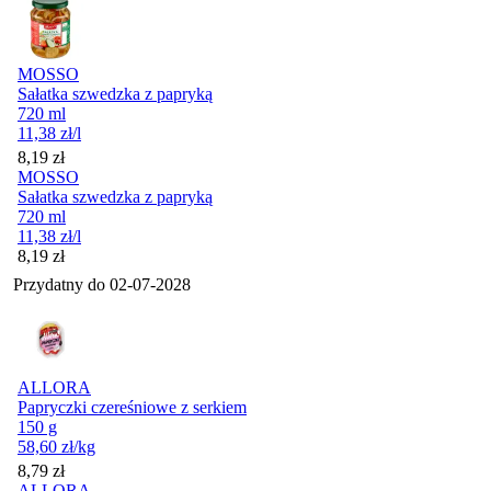
MOSSO
Sałatka szwedzka z papryką
720 ml
11,38
zł
/l
Cena
8,19
zł
MOSSO
Sałatka szwedzka z papryką
720 ml
11,38
zł
/l
Cena
8,19
zł
Przydatny do
02-07-2028
ALLORA
Papryczki czereśniowe z serkiem
150 g
58,60
zł
/kg
Cena
8,79
zł
ALLORA