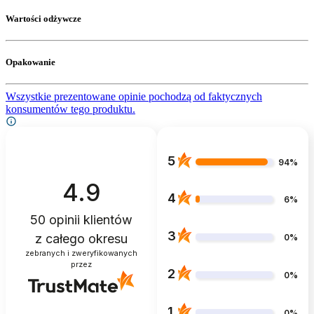
Wartości odżywcze
Opakowanie
Wszystkie prezentowane opinie pochodzą od faktycznych
konsumentów tego produktu.
5
94%
4.9
4
6%
50
opinii klientów
3
z całego okresu
0%
zebranych i zweryfikowanych
przez
2
0%
1
0%