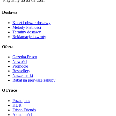
Przydatny do
05-02-2031
Dostawa
Koszt i obszar dostawy
Metody Płatności
Terminy dostawy
Reklamacje i zwroty
Oferta
Gazetka Frisco
Nowości
Promocje
Bestsellery
Nasze marki
Rabat na pierwsze zakupy
O Frisco
Poznaj nas
KDR
Frisco Friends
Aktualności