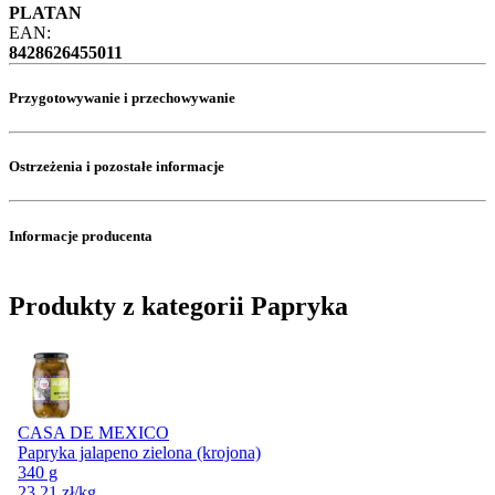
PLATAN
EAN:
8428626455011
Przygotowywanie i przechowywanie
Ostrzeżenia i pozostałe informacje
Informacje producenta
Produkty z kategorii Papryka
CASA DE MEXICO
Papryka jalapeno zielona (krojona)
340 g
23,21
zł
/kg