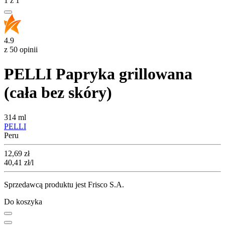
1
z
1
4.9
z 50 opinii
PELLI Papryka grillowana
(cała bez skóry)
314 ml
PELLI
Peru
Cena
12,69
zł
40,41
zł
/l
Sprzedawcą produktu jest Frisco S.A.
Do koszyka