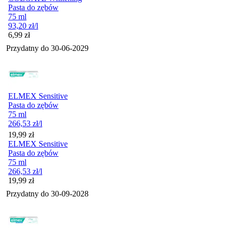
Pasta do zębów
75 ml
93,20
zł
/l
Cena
6,99
zł
Przydatny do
30-06-2029
ELMEX Sensitive
Pasta do zębów
75 ml
266,53
zł
/l
Cena
19,99
zł
ELMEX Sensitive
Pasta do zębów
75 ml
266,53
zł
/l
Cena
19,99
zł
Przydatny do
30-09-2028