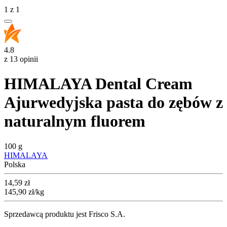
1
z
1
4.8
z 13 opinii
HIMALAYA Dental Cream
Ajurwedyjska pasta do zębów z
naturalnym fluorem
100 g
HIMALAYA
Polska
Cena
14,59
zł
145,90
zł
/kg
Sprzedawcą produktu jest Frisco S.A.