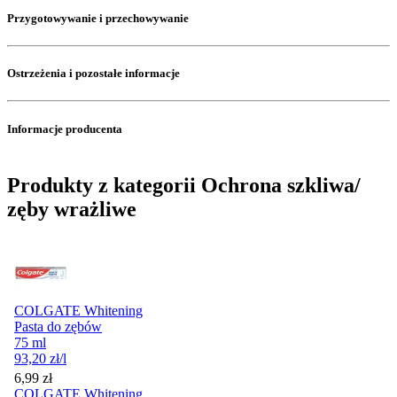
Przygotowywanie i przechowywanie
Ostrzeżenia i pozostałe informacje
Informacje producenta
Produkty z kategorii Ochrona szkliwa/
zęby wrażliwe
COLGATE Whitening
Pasta do zębów
75 ml
93,20
zł
/l
Cena
6,99
zł
COLGATE Whitening