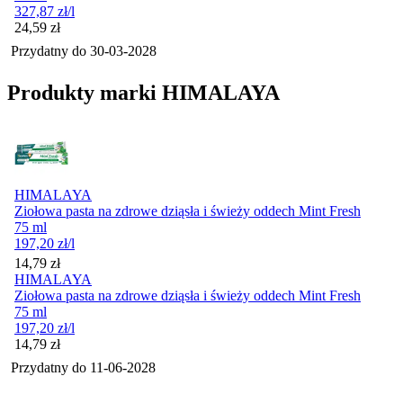
327,87
zł
/l
Cena
24,59
zł
Przydatny do
30-03-2028
Produkty marki HIMALAYA
HIMALAYA
Ziołowa pasta na zdrowe dziąsła i świeży oddech Mint Fresh
75 ml
197,20
zł
/l
Cena
14,79
zł
HIMALAYA
Ziołowa pasta na zdrowe dziąsła i świeży oddech Mint Fresh
75 ml
197,20
zł
/l
Cena
14,79
zł
Przydatny do
11-06-2028