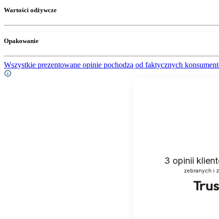
Wartości odżywcze
Opakowanie
Wszystkie prezentowane opinie pochodzą od faktycznych konsument
3
opinii klie
zebranych i 