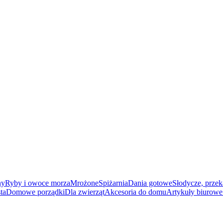
ny
Ryby i owoce morza
Mrożone
Spiżarnia
Dania gotowe
Słodycze, przek
ta
Domowe porządki
Dla zwierząt
Akcesoria do domu
Artykuły biurowe 