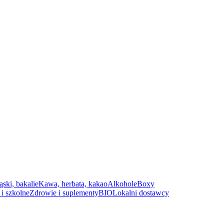
ąski, bakalie
Kawa, herbata, kakao
Alkohole
Boxy
i szkolne
Zdrowie i suplementy
BIO
Lokalni dostawcy