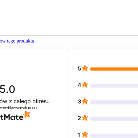
ów tego produktu.
5
4
5.0
ntów
z całego okresu
3
zweryfikowanych przez
2
1