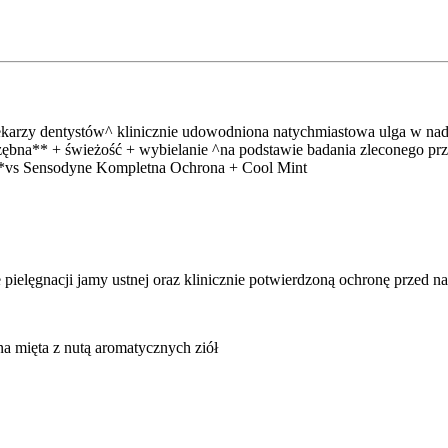
karzy dentystów^ klinicznie udowodniona natychmiastowa ulga w na
nazębna** + świeżość + wybielanie ^na podstawie badania zleconego 
***vs Sensodyne Kompletna Ochrona + Cool Mint
 pielęgnacji jamy ustnej oraz klinicznie potwierdzoną ochronę przed n
a mięta z nutą aromatycznych ziół