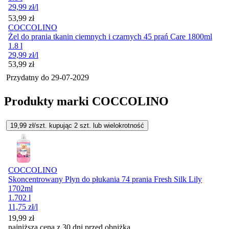
29,99
zł
/l
Cena
53,99
zł
COCCOLINO
Żel do prania tkanin ciemnych i czarnych 45 prań Care 1800ml
1.8 l
29,99
zł
/l
Cena
53,99
zł
Przydatny do
29-07-2029
Produkty marki COCCOLINO
19,99
zł/szt. kupując
2
szt.
lub wielokrotność
COCCOLINO
Skoncentrowany Płyn do płukania 74 prania Fresh Silk Lily
1702ml
1.702 l
11,75
zł
/l
19,99
zł
najniższa cena z 30 dni przed obniżką