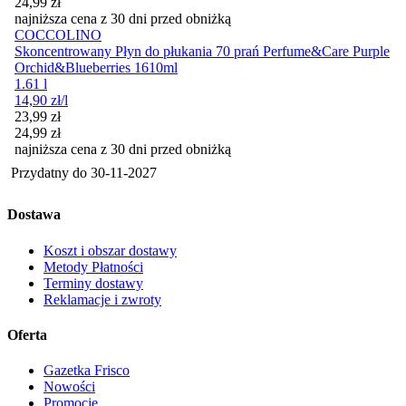
24,99
zł
najniższa cena z 30 dni przed obniżką
COCCOLINO
Skoncentrowany Płyn do płukania 70 prań Perfume&Care Purple
Orchid&Blueberries 1610ml
1.61 l
14,90
zł
/l
Cena promocyjna
23,99
zł
24,99
zł
najniższa cena z 30 dni przed obniżką
Przydatny do
30-11-2027
Dostawa
Koszt i obszar dostawy
Metody Płatności
Terminy dostawy
Reklamacje i zwroty
Oferta
Gazetka Frisco
Nowości
Promocje