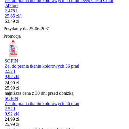
Żel do prania tkanin kolorowych 55 prań Deep Clean Color
2475ml
2.475 l
25,65
zł
/l
Cena
63,49
zł
Przydatny do
25-06-2031
Promocja
SOFIN
Żel do prania tkanin kolorowych 56 prań
2.52 l
9,92
zł
/l
Cena promocyjna
24,99
zł
25,99
zł
najniższa cena z 30 dni przed obniżką
SOFIN
Żel do prania tkanin kolorowych 56 prań
2.52 l
9,92
zł
/l
Cena promocyjna
24,99
zł
25,99
zł