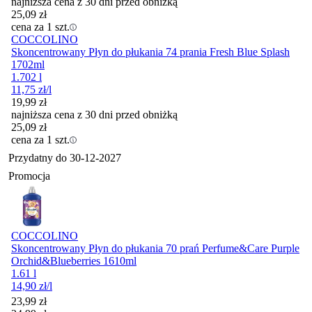
najniższa cena z 30 dni przed obniżką
25,09
zł
cena za 1 szt.
COCCOLINO
Skoncentrowany Płyn do płukania 74 prania Fresh Blue Splash
1702ml
1.702 l
11,75
zł
/l
19,99
zł
najniższa cena z 30 dni przed obniżką
25,09
zł
cena za 1 szt.
Przydatny do
30-12-2027
Promocja
COCCOLINO
Skoncentrowany Płyn do płukania 70 prań Perfume&Care Purple
Orchid&Blueberries 1610ml
1.61 l
14,90
zł
/l
Cena promocyjna
23,99
zł