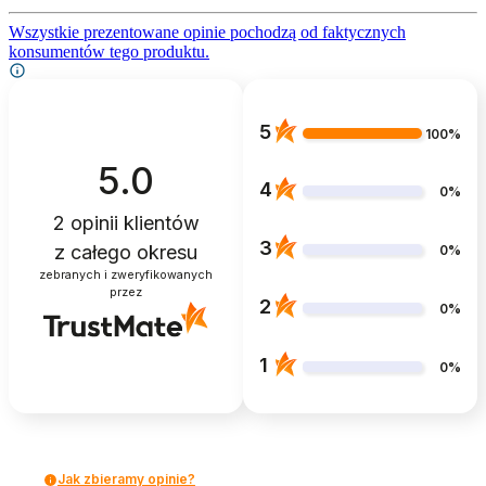
Wszystkie prezentowane opinie pochodzą od faktycznych
konsumentów tego produktu.
5
100%
5.0
4
0%
2
opinii klientów
3
z całego okresu
0%
zebranych i zweryfikowanych
przez
2
0%
1
0%
Jak zbieramy opinie?