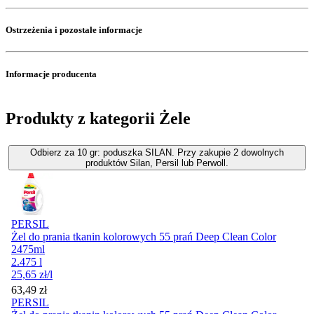
Ostrzeżenia i pozostałe informacje
Informacje producenta
Produkty z kategorii Żele
Odbierz za 10 gr: poduszka SILAN. Przy zakupie 2 dowolnych
produktów Silan, Persil lub Perwoll.
PERSIL
Żel do prania tkanin kolorowych 55 prań Deep Clean Color
2475ml
2.475 l
25,65
zł
/l
Cena
63,49
zł
PERSIL