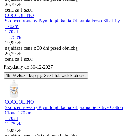
26,79
zł
cena za 1 szt.
COCCOLINO
Skoncentrowany Płyn do płukania 74 prania Fresh Silk Lily
1702ml
1.702 l
11,75
zł
/l
19,99
zł
najniższa cena z 30 dni przed obniżką
26,79
zł
cena za 1 szt.
Przydatny do
30-12-2027
19,99
zł/szt. kupując
2
szt.
lub wielokrotność
COCCOLINO
Skoncentrowany Płyn do płukania 74 prania Sensitive Cotton
Cloud 1702ml
1.702 l
11,75
zł
/l
19,99
zł
najniższa cena z 30 dni przed obniżką