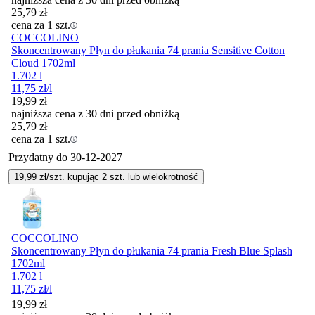
25,79
zł
cena za 1 szt.
COCCOLINO
Skoncentrowany Płyn do płukania 74 prania Sensitive Cotton
Cloud 1702ml
1.702 l
11,75
zł
/l
19,99
zł
najniższa cena z 30 dni przed obniżką
25,79
zł
cena za 1 szt.
Przydatny do
30-12-2027
19,99
zł/szt. kupując
2
szt.
lub wielokrotność
COCCOLINO
Skoncentrowany Płyn do płukania 74 prania Fresh Blue Splash
1702ml
1.702 l
11,75
zł
/l
19,99
zł