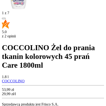
1
z
7
5.0
z 2 opinii
COCCOLINO Żel do prania
tkanin kolorowych 45 prań
Care 1800ml
1.8 l
COCCOLINO
Cena
53,99
zł
29,99
zł
/l
Sprzedawcą produktu jest Frisco S.A.