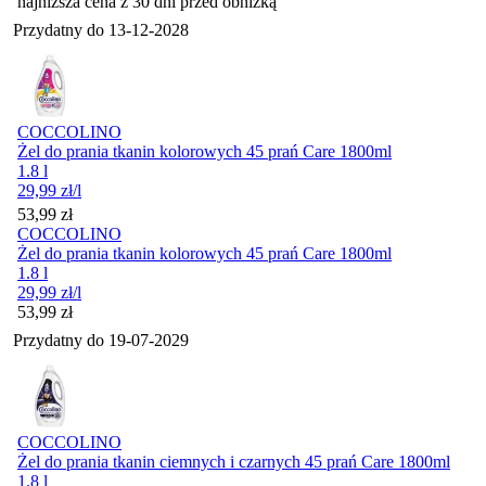
najniższa cena z 30 dni przed obniżką
Przydatny do
13-12-2028
COCCOLINO
Żel do prania tkanin kolorowych 45 prań Care 1800ml
1.8 l
29,99
zł
/l
Cena
53,99
zł
COCCOLINO
Żel do prania tkanin kolorowych 45 prań Care 1800ml
1.8 l
29,99
zł
/l
Cena
53,99
zł
Przydatny do
19-07-2029
COCCOLINO
Żel do prania tkanin ciemnych i czarnych 45 prań Care 1800ml
1.8 l