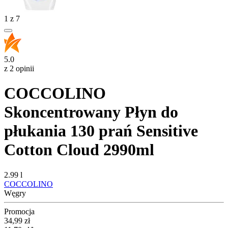
1
z
7
5.0
z 2 opinii
COCCOLINO
Skoncentrowany Płyn do
płukania 130 prań Sensitive
Cotton Cloud 2990ml
2.99 l
COCCOLINO
Węgry
Promocja
Cena promocyjna
34,99
zł