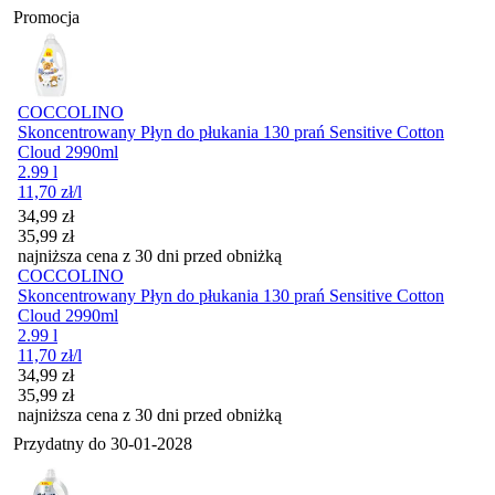
Promocja
COCCOLINO
Skoncentrowany Płyn do płukania 130 prań Sensitive Cotton
Cloud 2990ml
2.99 l
11,70
zł
/l
Cena promocyjna
34,99
zł
35,99
zł
najniższa cena z 30 dni przed obniżką
COCCOLINO
Skoncentrowany Płyn do płukania 130 prań Sensitive Cotton
Cloud 2990ml
2.99 l
11,70
zł
/l
Cena promocyjna
34,99
zł
35,99
zł
najniższa cena z 30 dni przed obniżką
Przydatny do
30-01-2028