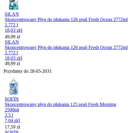
SILAN
Skoncentrowany Płyn do płukania 126 prań Fresh Ocean 2772ml
2.772 l
18,03
zł
/l
Cena
49,99
zł
SILAN
Skoncentrowany Płyn do płukania 126 prań Fresh Ocean 2772ml
2.772 l
18,03
zł
/l
Cena
49,99
zł
Przydatny do
28-05-2031
SOFIN
Skoncentrowany płyn do płukania 125 prań Fresh Morning
2500ml
2.5 l
7,04
zł
/l
Cena
17,59
zł
SOFIN