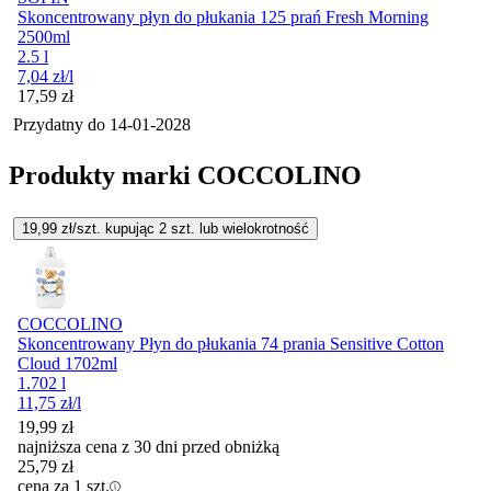
Skoncentrowany płyn do płukania 125 prań Fresh Morning
2500ml
2.5 l
7,04
zł
/l
Cena
17,59
zł
Przydatny do
14-01-2028
Produkty marki COCCOLINO
19,99
zł/szt. kupując
2
szt.
lub wielokrotność
COCCOLINO
Skoncentrowany Płyn do płukania 74 prania Sensitive Cotton
Cloud 1702ml
1.702 l
11,75
zł
/l
19,99
zł
najniższa cena z 30 dni przed obniżką
25,79
zł
cena za 1 szt.