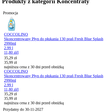
Produkty z kategorii Koncentraty
Promocja
COCCOLINO
Skoncentrowany Płyn do płukania 130 prań Fresh Blue Splash
2990ml
2.99 l
11,80
zł
/l
Cena promocyjna
35,29
zł
35,99
zł
najniższa cena z 30 dni przed obniżką
COCCOLINO
Skoncentrowany Płyn do płukania 130 prań Fresh Blue Splash
2990ml
2.99 l
11,80
zł
/l
Cena promocyjna
35,29
zł
35,99
zł
najniższa cena z 30 dni przed obniżką
Przydatny do
30-11-2027