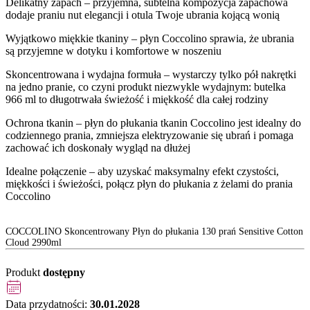
Delikatny zapach – przyjemna, subtelna kompozycja zapachowa
dodaje praniu nut elegancji i otula Twoje ubrania kojącą wonią
Wyjątkowo miękkie tkaniny – płyn Coccolino sprawia, że ubrania
są przyjemne w dotyku i komfortowe w noszeniu
Skoncentrowana i wydajna formuła – wystarczy tylko pół nakrętki
na jedno pranie, co czyni produkt niezwykle wydajnym: butelka
966 ml to długotrwała świeżość i miękkość dla całej rodziny
Ochrona tkanin – płyn do płukania tkanin Coccolino jest idealny do
codziennego prania, zmniejsza elektryzowanie się ubrań i pomaga
zachować ich doskonały wygląd na dłużej
Idealne połączenie – aby uzyskać maksymalny efekt czystości,
miękkości i świeżości, połącz płyn do płukania z żelami do prania
Coccolino
COCCOLINO Skoncentrowany Płyn do płukania 130 prań Sensitive Cotton
Cloud 2990ml
Produkt
dostępny
Data przydatności:
30.01.2028