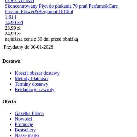
COCCOLINO
Skoncentrowany Płyn do płukania 70 prań Perfume&Care
Passion Flower&Bergamot 1610ml
1.61 l
14,90
zł
/l
Cena promocyjna
23,99
zł
24,99
zł
najniższa cena z 30 dni przed obniżką
Przydatny do
30-01-2028
Dostawa
Koszt i obszar dostawy
Metody Płatności
Terminy dostawy
Reklamacje i zwroty
Oferta
Gazetka Frisco
Nowości
Promocje
Bestsellery
Nasze marki