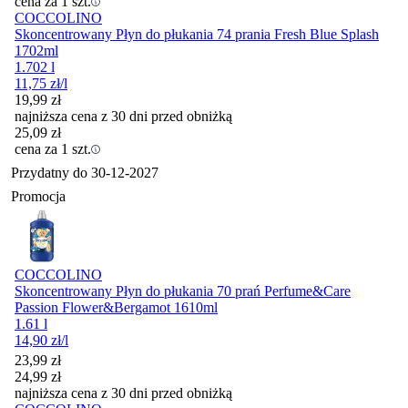
cena za 1 szt.
COCCOLINO
Skoncentrowany Płyn do płukania 74 prania Fresh Blue Splash
1702ml
1.702 l
11,75
zł
/l
19,99
zł
najniższa cena z 30 dni przed obniżką
25,09
zł
cena za 1 szt.
Przydatny do
30-12-2027
Promocja
COCCOLINO
Skoncentrowany Płyn do płukania 70 prań Perfume&Care
Passion Flower&Bergamot 1610ml
1.61 l
14,90
zł
/l
Cena promocyjna
23,99
zł
24,99
zł
najniższa cena z 30 dni przed obniżką