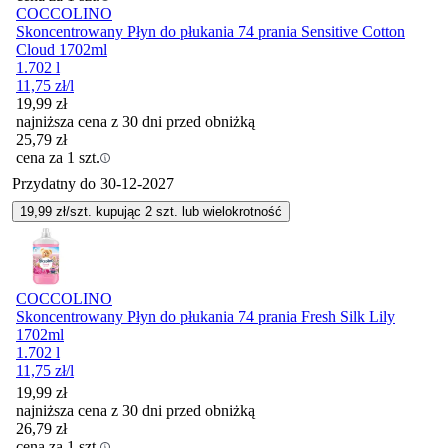
COCCOLINO
Skoncentrowany Płyn do płukania 74 prania Sensitive Cotton
Cloud 1702ml
1.702 l
11,75
zł
/l
19,99
zł
najniższa cena z 30 dni przed obniżką
25,79
zł
cena za 1 szt.
Przydatny do
30-12-2027
19,99
zł/szt. kupując
2
szt.
lub wielokrotność
COCCOLINO
Skoncentrowany Płyn do płukania 74 prania Fresh Silk Lily
1702ml
1.702 l
11,75
zł
/l
19,99
zł
najniższa cena z 30 dni przed obniżką
26,79
zł
cena za 1 szt.