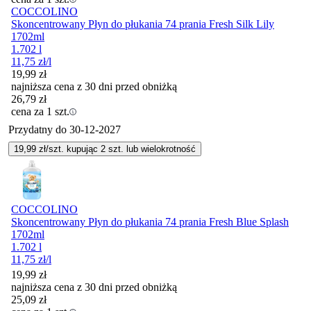
COCCOLINO
Skoncentrowany Płyn do płukania 74 prania Fresh Silk Lily
1702ml
1.702 l
11,75
zł
/l
19,99
zł
najniższa cena z 30 dni przed obniżką
26,79
zł
cena za 1 szt.
Przydatny do
30-12-2027
19,99
zł/szt. kupując
2
szt.
lub wielokrotność
COCCOLINO
Skoncentrowany Płyn do płukania 74 prania Fresh Blue Splash
1702ml
1.702 l
11,75
zł
/l
19,99
zł
najniższa cena z 30 dni przed obniżką
25,09
zł