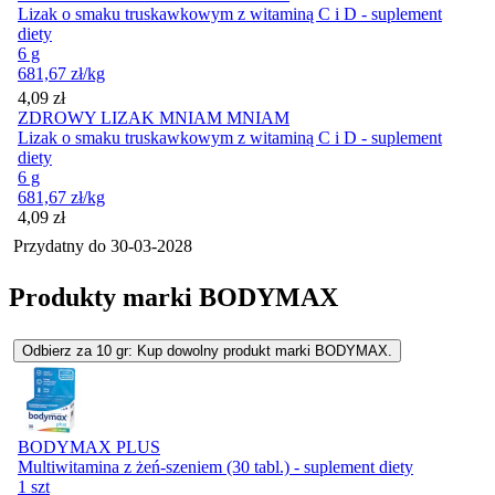
Lizak o smaku truskawkowym z witaminą C i D - suplement
diety
6 g
681,67
zł
/kg
Cena
4,09
zł
ZDROWY LIZAK MNIAM MNIAM
Lizak o smaku truskawkowym z witaminą C i D - suplement
diety
6 g
681,67
zł
/kg
Cena
4,09
zł
Przydatny do
30-03-2028
Produkty marki BODYMAX
Odbierz za 10 gr: Kup dowolny produkt marki BODYMAX.
BODYMAX PLUS
Multiwitamina z żeń-szeniem (30 tabl.) - suplement diety
1 szt