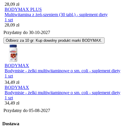
Cena
28,09
zł
BODYMAX PLUS
Multiwitamina z żeń-szeniem (30 tabl.) - suplement diety
1 szt
Cena
28,09
zł
Przydatny do
30-10-2027
Odbierz za 10 gr: Kup dowolny produkt marki BODYMAX.
BODYMAX
Bodymisie - żelki multiwitaminowe o sm. coli - suplement diety
1 szt
Cena
34,49
zł
BODYMAX
Bodymisie - żelki multiwitaminowe o sm. coli - suplement diety
1 szt
Cena
34,49
zł
Przydatny do
05-08-2027
Dostawa