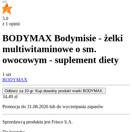
5.0
z 1 opinii
BODYMAX Bodymisie - żelki
multiwitaminowe o sm.
owocowym - suplement diety
1 szt
BODYMAX
Odbierz za 10 gr: Kup dowolny produkt marki BODYMAX.
Cena
34,49
zł
Promocja do 31.08.2026 lub do wyczerpania zapasów
Sprzedawcą produktu jest Frisco S.A.
Do koszyka