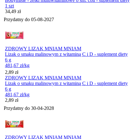
Bodymisie - żelki multiwitaminowe o sm. coli - suplement diety
1 szt
Cena
34,49
zł
Przydatny do
05-08-2027
ZDROWY LIZAK MNIAM MNIAM
Lizak o smaku malinowym z witaminą C i D - suplement diety
6 g
481,67
zł
/kg
Cena
2,89
zł
ZDROWY LIZAK MNIAM MNIAM
Lizak o smaku malinowym z witaminą C i D - suplement diety
6 g
481,67
zł
/kg
Cena
2,89
zł
Przydatny do
30-04-2028
ZDROWY LIZAK MNIAM MNIAM