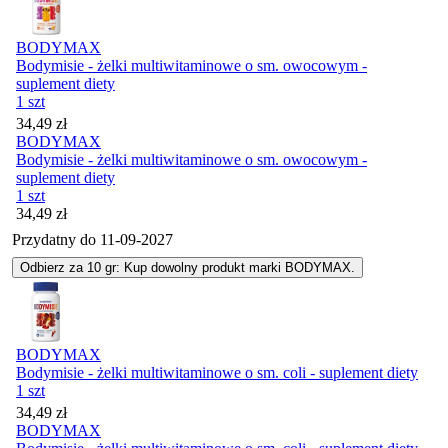
BODYMAX
Bodymisie - żelki multiwitaminowe o sm. owocowym -
suplement diety
1 szt
Cena
34,49
zł
BODYMAX
Bodymisie - żelki multiwitaminowe o sm. owocowym -
suplement diety
1 szt
Cena
34,49
zł
Przydatny do
11-09-2027
Odbierz za 10 gr: Kup dowolny produkt marki BODYMAX.
BODYMAX
Bodymisie - żelki multiwitaminowe o sm. coli - suplement diety
1 szt
Cena
34,49
zł
BODYMAX