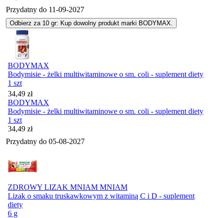
Przydatny do
11-09-2027
Odbierz za 10 gr: Kup dowolny produkt marki BODYMAX.
BODYMAX
Bodymisie - żelki multiwitaminowe o sm. coli - suplement diety
1 szt
Cena
34,49
zł
BODYMAX
Bodymisie - żelki multiwitaminowe o sm. coli - suplement diety
1 szt
Cena
34,49
zł
Przydatny do
05-08-2027
ZDROWY LIZAK MNIAM MNIAM
Lizak o smaku truskawkowym z witaminą C i D - suplement
diety
6 g