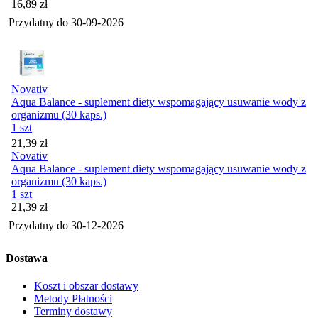
Cena
16,89
zł
Przydatny do
30-09-2026
Novativ
Aqua Balance - suplement diety wspomagający usuwanie wody z
organizmu (30 kaps.)
1 szt
Cena
21,39
zł
Novativ
Aqua Balance - suplement diety wspomagający usuwanie wody z
organizmu (30 kaps.)
1 szt
Cena
21,39
zł
Przydatny do
30-12-2026
Dostawa
Koszt i obszar dostawy
Metody Płatności
Terminy dostawy