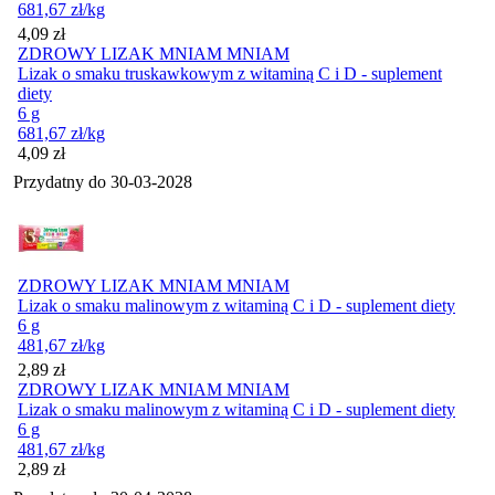
681,67
zł
/kg
Cena
4,09
zł
ZDROWY LIZAK MNIAM MNIAM
Lizak o smaku truskawkowym z witaminą C i D - suplement
diety
6 g
681,67
zł
/kg
Cena
4,09
zł
Przydatny do
30-03-2028
ZDROWY LIZAK MNIAM MNIAM
Lizak o smaku malinowym z witaminą C i D - suplement diety
6 g
481,67
zł
/kg
Cena
2,89
zł
ZDROWY LIZAK MNIAM MNIAM
Lizak o smaku malinowym z witaminą C i D - suplement diety
6 g
481,67
zł
/kg
Cena
2,89
zł