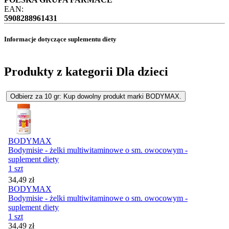
EAN:
5908288961431
Informacje dotyczące suplementu diety
Produkty z kategorii Dla dzieci
Odbierz za 10 gr: Kup dowolny produkt marki BODYMAX.
BODYMAX
Bodymisie - żelki multiwitaminowe o sm. owocowym -
suplement diety
1 szt
Cena
34,49
zł
BODYMAX
Bodymisie - żelki multiwitaminowe o sm. owocowym -
suplement diety
1 szt
Cena
34,49
zł