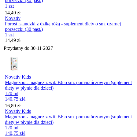
porzeczki (30 past.)
1 szt
Cena
14,49
zł
Novativ
Porost islandzki z dziką różą - suplement diety o sm. czarnej
porzeczki (30 past.)
1 szt
Cena
14,49
zł
Przydatny do
30-11-2027
Novativ Kids
Magnezoo - magnez z wit. B6 o sm. pomarańczowym (suplement
diety w płynie dla dzieci)
120 ml
140,75
zł
/l
Cena
16,89
zł
Novativ Kids
Magnezoo - magnez z wit. B6 o sm. pomarańczowym (suplement
diety w płynie dla dzieci)
120 ml
140,75
zł
/l