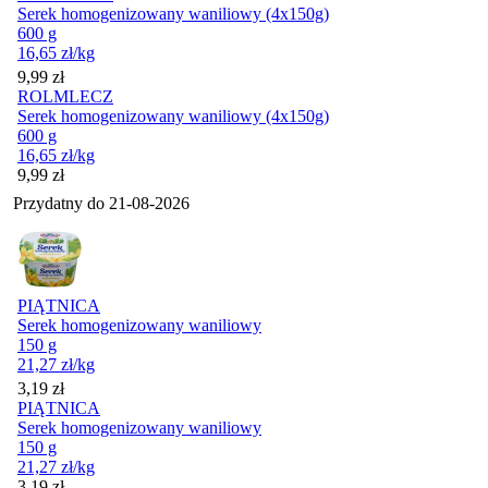
Serek homogenizowany waniliowy (4x150g)
600 g
16,65
zł
/kg
Cena
9,99
zł
ROLMLECZ
Serek homogenizowany waniliowy (4x150g)
600 g
16,65
zł
/kg
Cena
9,99
zł
Przydatny do
21-08-2026
PIĄTNICA
Serek homogenizowany waniliowy
150 g
21,27
zł
/kg
Cena
3,19
zł
PIĄTNICA
Serek homogenizowany waniliowy
150 g
21,27
zł
/kg
Cena
3,19
zł