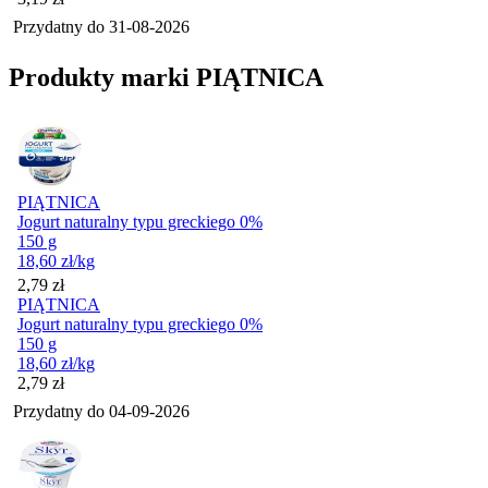
Przydatny do
31-08-2026
Produkty marki PIĄTNICA
PIĄTNICA
Jogurt naturalny typu greckiego 0%
150 g
18,60
zł
/kg
Cena
2,79
zł
PIĄTNICA
Jogurt naturalny typu greckiego 0%
150 g
18,60
zł
/kg
Cena
2,79
zł
Przydatny do
04-09-2026