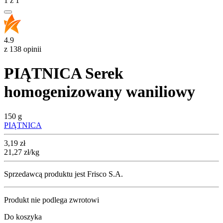
1
z
1
4.9
z 138 opinii
PIĄTNICA Serek
homogenizowany waniliowy
150 g
PIĄTNICA
Cena
3,19
zł
21,27
zł
/kg
Sprzedawcą produktu jest Frisco S.A.
Produkt nie podlega zwrotowi
Do koszyka