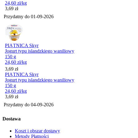
24,60
zł
/kg
Cena
3,69
zł
Przydatny do
01-09-2026
PIĄTNICA Skyr
Jogurt typu islandzkiego waniliowy
150 g
24,60
zł
/kg
Cena
3,69
zł
PIĄTNICA Skyr
Jogurt typu islandzkiego waniliowy
150 g
24,60
zł
/kg
Cena
3,69
zł
Przydatny do
04-09-2026
Dostawa
Koszt i obszar dostawy
Metody Płatności