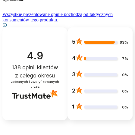
Wszystkie prezentowane opinie pochodzą od faktycznych
konsumentów tego produktu.
5
93%
4.9
4
7%
138
opinii klientów
3
z całego okresu
0%
zebranych i zweryfikowanych
przez
2
0%
1
0%