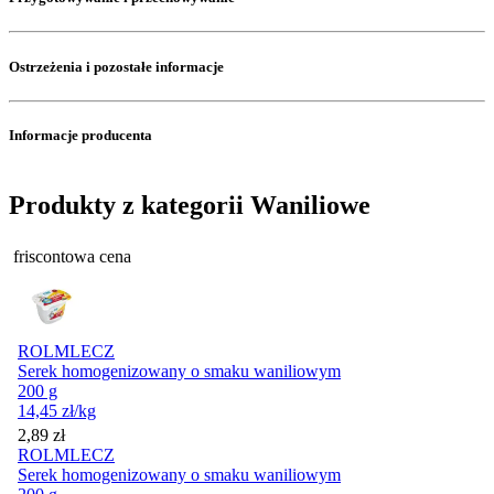
Ostrzeżenia i pozostałe informacje
Informacje producenta
Produkty z kategorii Waniliowe
friscontowa cena
ROLMLECZ
Serek homogenizowany o smaku waniliowym
200 g
14,45
zł
/kg
Cena
2,89
zł
ROLMLECZ
Serek homogenizowany o smaku waniliowym