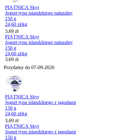
PIĄTNICA Skyr
Jogurt typu islandzkiego naturalny
150 g
24,60
zł
/kg
Cena
3,69
zł
PIĄTNICA Skyr
Jogurt typu islandzkiego naturalny
150 g
24,60
zł
/kg
Cena
3,69
zł
Przydatny do
07-09-2026
PIĄTNICA Skyr
Jogurt typu islandzkiego z jagodami
150 g
24,60
zł
/kg
Cena
3,69
zł
PIĄTNICA Skyr
Jogurt typu islandzkiego z jagodami
150 g