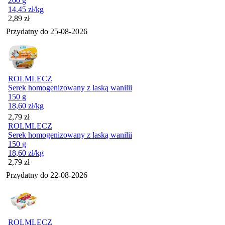
200 g
14,45
zł
/kg
Cena
2,89
zł
Przydatny do
25-08-2026
ROLMLECZ
Serek homogenizowany z laską wanilii
150 g
18,60
zł
/kg
Cena
2,79
zł
ROLMLECZ
Serek homogenizowany z laską wanilii
150 g
18,60
zł
/kg
Cena
2,79
zł
Przydatny do
22-08-2026
ROLMLECZ