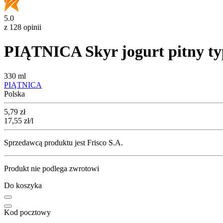
5.0
z 128 opinii
PIĄTNICA Skyr jogurt pitny typ
330 ml
PIĄTNICA
Polska
Cena
5,79
zł
17,55
zł
/l
Sprzedawcą produktu jest Frisco S.A.
Produkt nie podlega zwrotowi
Do koszyka
Kod pocztowy