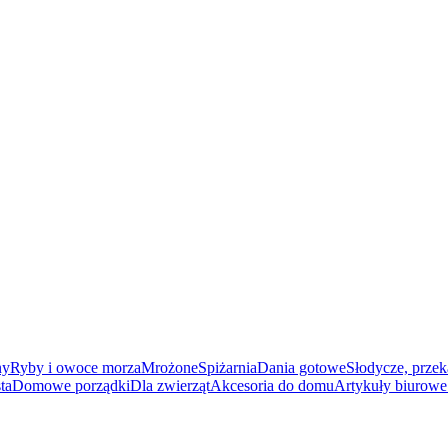
ny
Ryby i owoce morza
Mrożone
Spiżarnia
Dania gotowe
Słodycze, przek
ta
Domowe porządki
Dla zwierząt
Akcesoria do domu
Artykuły biurowe 