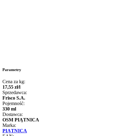
Parametry
Cena za kg:
17
,
55
zł
/
l
Sprzedawca:
Frisco S.A.
Pojemność:
330 ml
Dostawca:
OSM PIĄTNICA
Marka:
PIĄTNICA