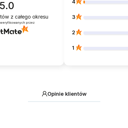
4
5.0
entów
z całego okresu
3
zweryfikowanych przez
2
1
Opinie klientów