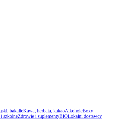
ąski, bakalie
Kawa, herbata, kakao
Alkohole
Boxy
i szkolne
Zdrowie i suplementy
BIO
Lokalni dostawcy