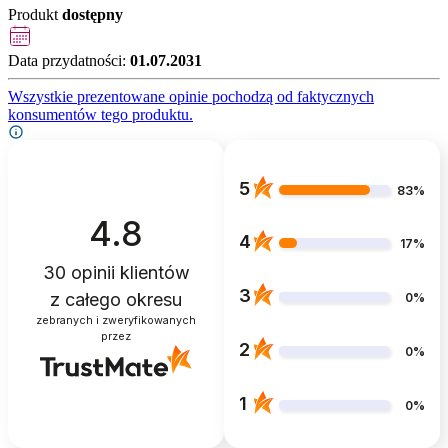
Produkt
dostępny
Data przydatności:
01.07.2031
Wszystkie prezentowane opinie pochodzą od faktycznych
konsumentów tego produktu.
5
83%
4.8
4
17%
30
opinii klientów
3
z całego okresu
0%
zebranych i zweryfikowanych
przez
2
0%
1
0%