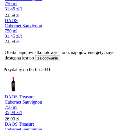
750 ml
31,45
zł
/l
Cena
23,59
zł
DAOS
Cabernet Sauvignon
750 ml
31,45
zł
/l
Cena
23,59
zł
Oferta napojów alkoholowych oraz napojów energetycznych
dostępna jest po
.
zalogowaniu
Przydatny do
06-05-2031
DAOS Treasure
Cabernet Sauvignon
750 ml
35,99
zł
/l
Cena
26,99
zł
DAOS Treasure
Cabernet Sauvignon