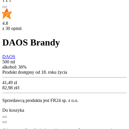
1
z
1
4.8
z 30 opinii
DAOS Brandy
DAOS
500 ml
alkohol:
36%
Produkt dostępny od 18. roku życia
Cena
41,49
zł
82,98
zł
/l
Sprzedawcą produktu jest FR24 sp. z o.o.
Do koszyka