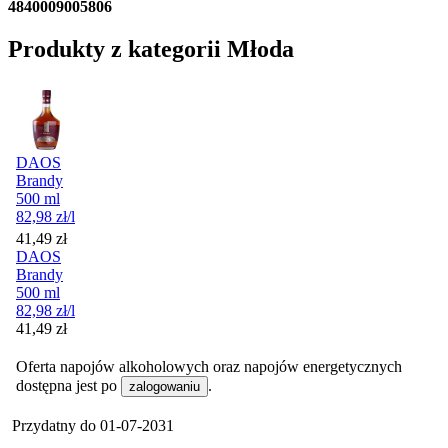
4840009005806
Produkty z kategorii Młoda
DAOS
Brandy
500 ml
82,98
zł
/l
Cena
41,49
zł
DAOS
Brandy
500 ml
82,98
zł
/l
Cena
41,49
zł
Oferta napojów alkoholowych oraz napojów energetycznych
dostępna jest po
.
zalogowaniu
Przydatny do
01-07-2031