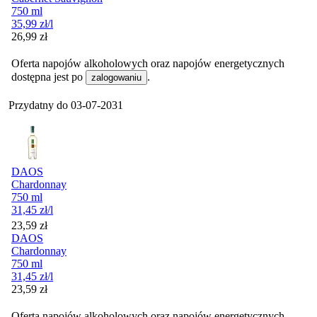
750 ml
35,99
zł
/l
Cena
26,99
zł
Oferta napojów alkoholowych oraz napojów energetycznych
dostępna jest po
.
zalogowaniu
Przydatny do
03-07-2031
DAOS
Chardonnay
750 ml
31,45
zł
/l
Cena
23,59
zł
DAOS
Chardonnay
750 ml
31,45
zł
/l
Cena
23,59
zł
Oferta napojów alkoholowych oraz napojów energetycznych