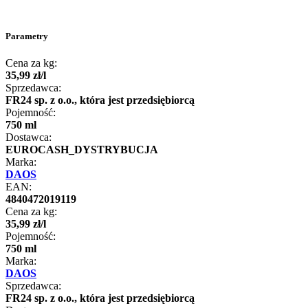
Parametry
Cena za kg:
35
,
99
zł
/
l
Sprzedawca:
FR24 sp. z o.o., która jest przedsiębiorcą
Pojemność:
750 ml
Dostawca:
EUROCASH_DYSTRYBUCJA
Marka:
DAOS
EAN:
4840472019119
Cena za kg:
35
,
99
zł
/
l
Pojemność:
750 ml
Marka:
DAOS
Sprzedawca:
FR24 sp. z o.o., która jest przedsiębiorcą