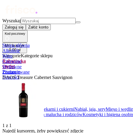
Wyszukaj
Zaloguj się
Załóż konto
Kod pocztowy
Strona główna
Mój koszyk
0
,
00
zł
Alkohole
Kategorie
Kategorie sklepu
Wino
Rabatówka
Czerwone
Outlet
Wytrawne
Promocje
Zbalansowane
Nowości
DAOS Treasure Cabernet Sauvignon
Kupony
Dla Biura
Warzywa i owoce
Z piekarni i cukierni
Nabiał, jaja, sery
Mięso i wędli
prezentowe
Napoje
Dla malucha i rodziców
Kosmetyki i higiena osobis
1
z
1
Najedź kursorem, żeby powiększyć zdjęcie