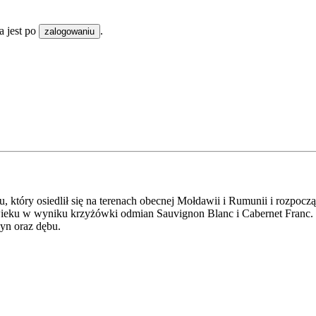
 jest po
.
zalogowaniu
óry osiedlił się na terenach obecnej Mołdawii i Rumunii i rozpoczął
ieku w wyniku krzyżówki odmian Sauvignon Blanc i Cabernet Franc. 
yn oraz dębu.