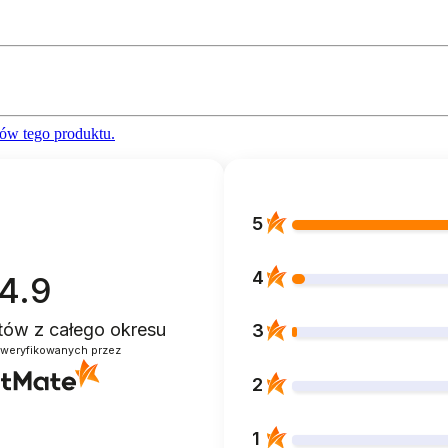
ów tego produktu.
5
4
4.9
ntów
z całego okresu
3
zweryfikowanych przez
2
1