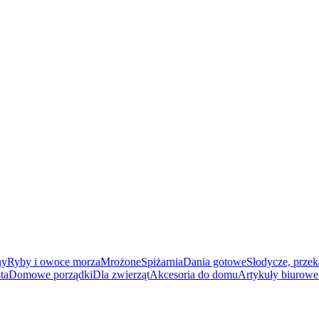
ny
Ryby i owoce morza
Mrożone
Spiżarnia
Dania gotowe
Słodycze, przek
ta
Domowe porządki
Dla zwierząt
Akcesoria do domu
Artykuły biurowe 