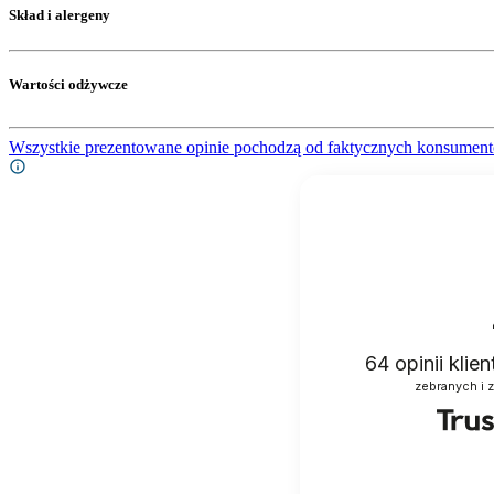
Skład i alergeny
Wartości odżywcze
Wszystkie prezentowane opinie pochodzą od faktycznych konsument
64
opinii klie
zebranych i 