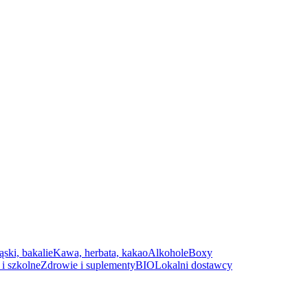
ąski, bakalie
Kawa, herbata, kakao
Alkohole
Boxy
i szkolne
Zdrowie i suplementy
BIO
Lokalni dostawcy