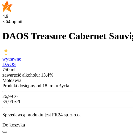
4.9
z 64 opinii
DAOS Treasure Cabernet Sauv
wytrawne
DAOS
750 ml
zawartość alkoholu:
13,4%
Mołdawia
Produkt dostępny od 18. roku życia
Cena
26,99
zł
35,99
zł
/l
Sprzedawcą produktu jest FR24 sp. z o.o.
Do koszyka