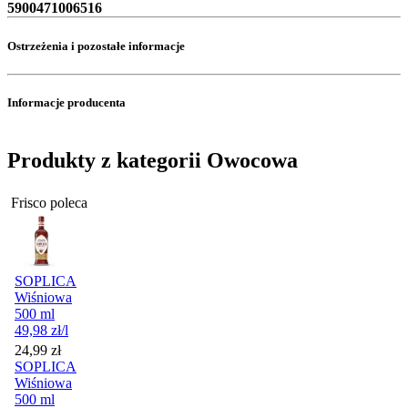
5900471006516
Ostrzeżenia i pozostałe informacje
Informacje producenta
Produkty z kategorii Owocowa
Frisco poleca
SOPLICA
Wiśniowa
500 ml
49,98
zł
/l
Cena
24,99
zł
SOPLICA
Wiśniowa
500 ml