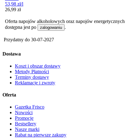
53,98
zł
/l
Cena
26,99
zł
Oferta napojów alkoholowych oraz napojów energetycznych
dostępna jest po
.
zalogowaniu
Przydatny do
30-07-2027
Dostawa
Koszt i obszar dostawy
Metody Płatności
Terminy dostawy
Reklamacje i zwroty
Oferta
Gazetka Frisco
Nowości
Promocje
Bestsellery
Nasze marki
Rabat na pierwsze zakupy