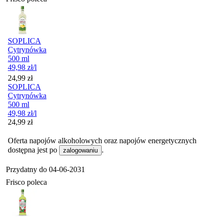
SOPLICA
Cytrynówka
500 ml
49,98
zł
/l
Cena
24,99
zł
SOPLICA
Cytrynówka
500 ml
49,98
zł
/l
Cena
24,99
zł
Oferta napojów alkoholowych oraz napojów energetycznych
dostępna jest po
.
zalogowaniu
Przydatny do
04-06-2031
Frisco poleca