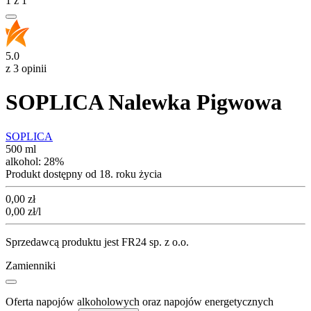
1
z
1
5.0
z 3 opinii
SOPLICA Nalewka Pigwowa
SOPLICA
500 ml
alkohol:
28%
Produkt dostępny od 18. roku życia
Cena
0,00
zł
0,00
zł
/l
Sprzedawcą produktu jest FR24 sp. z o.o.
Zamienniki
Oferta napojów alkoholowych oraz napojów energetycznych