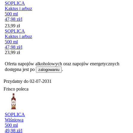
SOPLICA
Kaktus i arbuz
500 ml
47,98
zł
/l
Cena
23,99
zł
SOPLICA
Kaktus i arbuz
500 ml
47,98
zł
/l
Cena
23,99
zł
Oferta napojów alkoholowych oraz napojów energetycznych
dostępna jest po
.
zalogowaniu
Przydatny do
02-07-2031
Frisco poleca
SOPLICA
Wiśniowa
500 ml
49,98
zł
/l