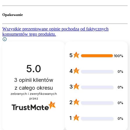
Opakowanie
Wszystkie prezentowane opinie pochodzą od faktycznych
konsumentów tego produktu.
5
100%
5.0
4
0%
3
opinii klientów
3
z całego okresu
0%
zebranych i zweryfikowanych
przez
2
0%
1
0%