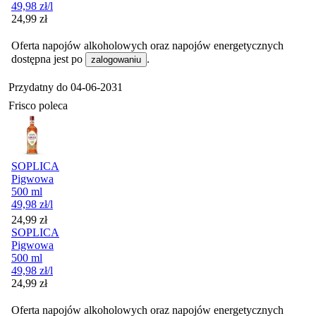
49,98
zł
/l
Cena
24,99
zł
Oferta napojów alkoholowych oraz napojów energetycznych
dostępna jest po
.
zalogowaniu
Przydatny do
04-06-2031
Frisco poleca
SOPLICA
Pigwowa
500 ml
49,98
zł
/l
Cena
24,99
zł
SOPLICA
Pigwowa
500 ml
49,98
zł
/l
Cena
24,99
zł
Oferta napojów alkoholowych oraz napojów energetycznych