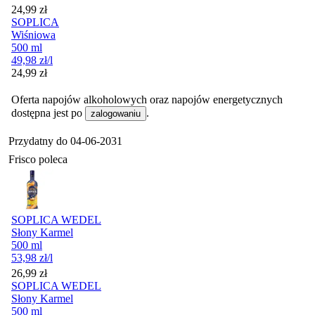
Cena
24,99
zł
SOPLICA
Wiśniowa
500 ml
49,98
zł
/l
Cena
24,99
zł
Oferta napojów alkoholowych oraz napojów energetycznych
dostępna jest po
.
zalogowaniu
Przydatny do
04-06-2031
Frisco poleca
SOPLICA WEDEL
Słony Karmel
500 ml
53,98
zł
/l
Cena
26,99
zł
SOPLICA WEDEL
Słony Karmel
500 ml