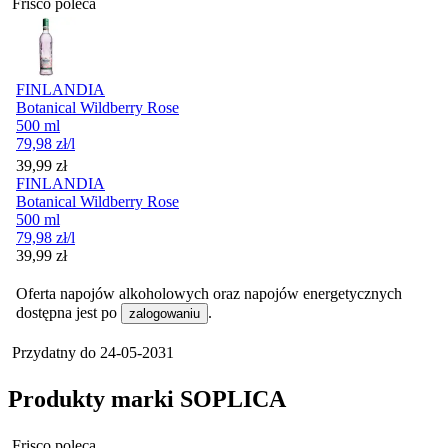
Frisco poleca
FINLANDIA
Botanical Wildberry Rose
500 ml
79,98
zł
/l
Cena
39,99
zł
FINLANDIA
Botanical Wildberry Rose
500 ml
79,98
zł
/l
Cena
39,99
zł
Oferta napojów alkoholowych oraz napojów energetycznych
dostępna jest po
.
zalogowaniu
Przydatny do
24-05-2031
Produkty marki SOPLICA
Frisco poleca