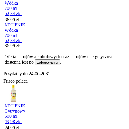
Wódka
700 ml
52,84
zł
/l
Cena
36,99
zł
KRUPNIK
Wódka
700 ml
52,84
zł
/l
Cena
36,99
zł
Oferta napojów alkoholowych oraz napojów energetycznych
dostępna jest po
.
zalogowaniu
Przydatny do
24-06-2031
Frisco poleca
KRUPNIK
Cytrynowy
500 ml
49,98
zł
/l
Cena
24,99
zł