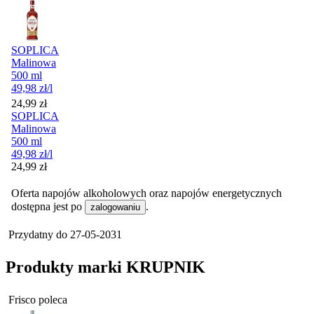
SOPLICA
Malinowa
500 ml
49,98
zł
/l
Cena
24,99
zł
SOPLICA
Malinowa
500 ml
49,98
zł
/l
Cena
24,99
zł
Oferta napojów alkoholowych oraz napojów energetycznych
dostępna jest po
.
zalogowaniu
Przydatny do
27-05-2031
Produkty marki KRUPNIK
Frisco poleca