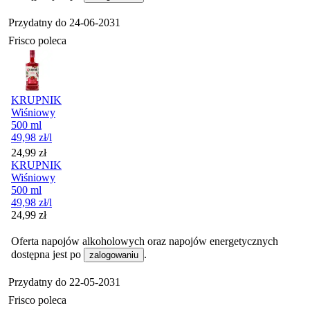
Przydatny do
24-06-2031
Frisco poleca
KRUPNIK
Wiśniowy
500 ml
49,98
zł
/l
Cena
24,99
zł
KRUPNIK
Wiśniowy
500 ml
49,98
zł
/l
Cena
24,99
zł
Oferta napojów alkoholowych oraz napojów energetycznych
dostępna jest po
.
zalogowaniu
Przydatny do
22-05-2031
Frisco poleca