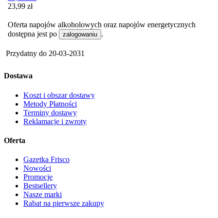
Cena
23,99
zł
Oferta napojów alkoholowych oraz napojów energetycznych
dostępna jest po
.
zalogowaniu
Przydatny do
20-03-2031
Dostawa
Koszt i obszar dostawy
Metody Płatności
Terminy dostawy
Reklamacje i zwroty
Oferta
Gazetka Frisco
Nowości
Promocje
Bestsellery
Nasze marki
Rabat na pierwsze zakupy