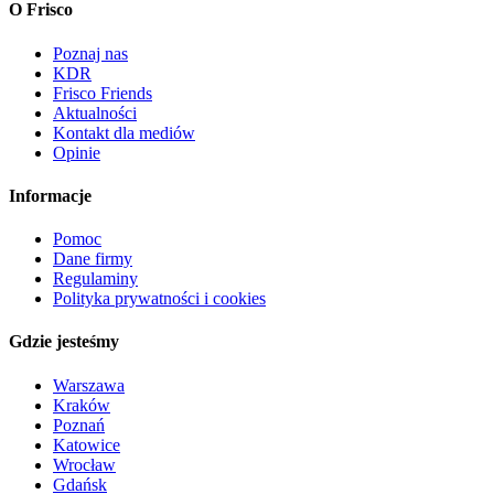
O Frisco
Poznaj nas
KDR
Frisco Friends
Aktualności
Kontakt dla mediów
Opinie
Informacje
Pomoc
Dane firmy
Regulaminy
Polityka prywatności i cookies
Gdzie jesteśmy
Warszawa
Kraków
Poznań
Katowice
Wrocław
Gdańsk