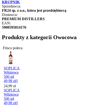
KRUPNIK
Sprzedawca:
FR24 sp. z o.o., która jest przedsiębiorcą
Dostawca:
PREMIUM DISTILLERS
EAN:
5900595014176
Produkty z kategorii Owocowa
Frisco poleca
SOPLICA
Wiśniowa
500 ml
49,98
zł
/l
Cena
24,99
zł
SOPLICA
Wiśniowa
500 ml
49,98
zł
/l