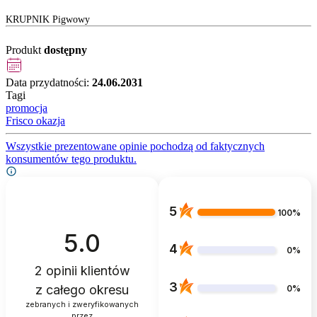
KRUPNIK Pigwowy
Produkt
dostępny
Data przydatności:
24.06.2031
Tagi
promocja
Frisco okazja
Wszystkie prezentowane opinie pochodzą od faktycznych
konsumentów tego produktu.
5
100%
5.0
4
0%
2
opinii klientów
3
z całego okresu
0%
zebranych i zweryfikowanych
przez