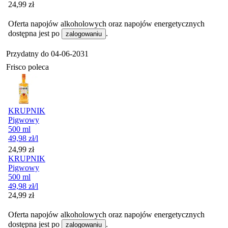
Cena
24,99
zł
Oferta napojów alkoholowych oraz napojów energetycznych
dostępna jest po
.
zalogowaniu
Przydatny do
04-06-2031
Frisco poleca
KRUPNIK
Pigwowy
500 ml
49,98
zł
/l
Cena
24,99
zł
KRUPNIK
Pigwowy
500 ml
49,98
zł
/l
Cena
24,99
zł
Oferta napojów alkoholowych oraz napojów energetycznych
dostępna jest po
.
zalogowaniu