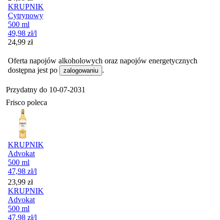
KRUPNIK
Cytrynowy
500 ml
49,98
zł
/l
Cena
24,99
zł
Oferta napojów alkoholowych oraz napojów energetycznych
dostępna jest po
.
zalogowaniu
Przydatny do
10-07-2031
Frisco poleca
KRUPNIK
Advokat
500 ml
47,98
zł
/l
Cena
23,99
zł
KRUPNIK
Advokat
500 ml
47,98
zł
/l