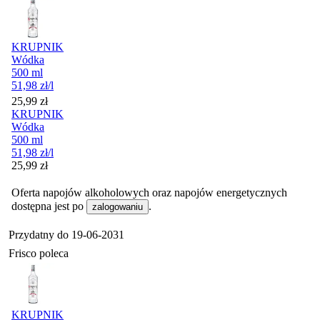
KRUPNIK
Wódka
500 ml
51,98
zł
/l
Cena
25,99
zł
KRUPNIK
Wódka
500 ml
51,98
zł
/l
Cena
25,99
zł
Oferta napojów alkoholowych oraz napojów energetycznych
dostępna jest po
.
zalogowaniu
Przydatny do
19-06-2031
Frisco poleca
KRUPNIK