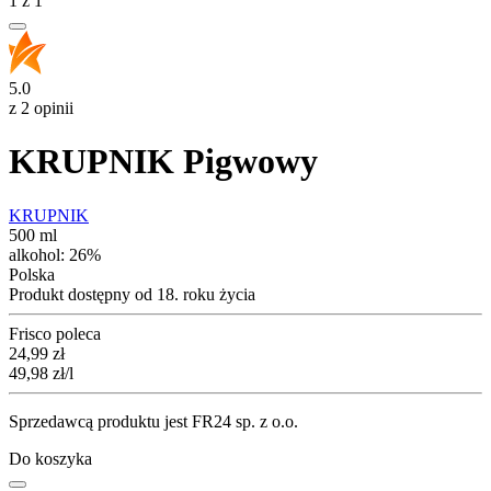
1
z
1
5.0
z 2 opinii
KRUPNIK Pigwowy
KRUPNIK
500 ml
alkohol:
26%
Polska
Produkt dostępny od 18. roku życia
Frisco poleca
Cena
24,99
zł
49,98
zł
/l
Sprzedawcą produktu jest FR24 sp. z o.o.
Do koszyka